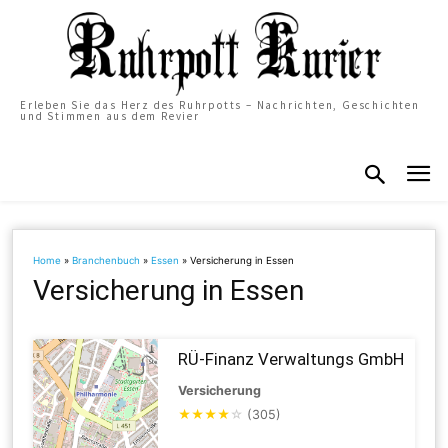
Erleben Sie das Herz des Ruhrpotts – Nachrichten, Geschichten
und Stimmen aus dem Revier
Home
»
Branchenbuch
»
Essen
»
Versicherung in Essen
Versicherung in Essen
RÜ-Finanz Verwaltungs GmbH
Versicherung
★
★
★
★
☆
(305)