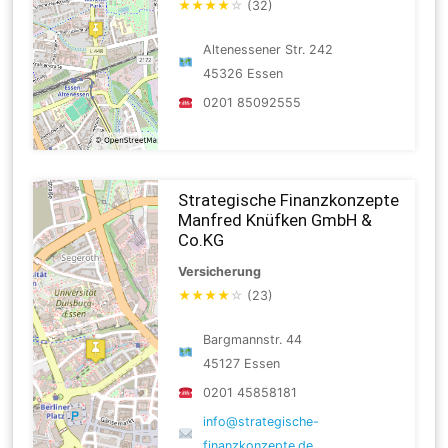
★
★
★
★
☆
(32)
Altenessener Str. 242
45326 Essen
0201 85092555
Strategische Finanzkonzepte
Manfred Knüfken GmbH &
Co.KG
Versicherung
★
★
★
★
☆
(23)
Bargmannstr. 44
45127 Essen
0201 45858181
info@strategische-
finanzkonzepte.de