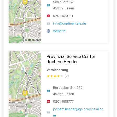
Schloßstr. 67
45359 Essen
0201 670101
info@continentale.de
Website
Provinzial Service Center
Jochem Heeder
Versicherung
★
★
★
★
☆
(7)
Borbecker Str. 270
45355 Essen
0201 688777
jochem.heeder@gs.provinzial.co
m