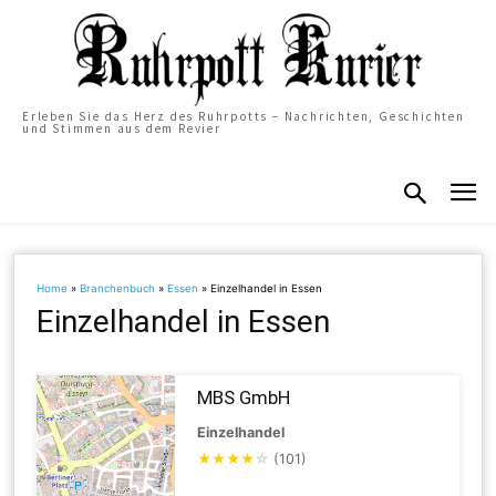
Erleben Sie das Herz des Ruhrpotts – Nachrichten, Geschichten
und Stimmen aus dem Revier
Home
»
Branchenbuch
»
Essen
»
Einzelhandel in Essen
Einzelhandel in Essen
MBS GmbH
Einzelhandel
★
★
★
★
☆
(101)