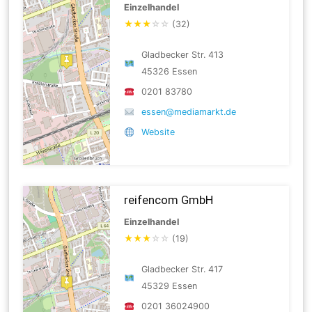
Einzelhandel
★
★
★
☆
☆
(32)
Gladbecker Str. 413
45326 Essen
0201 83780
essen@mediamarkt.de
Website
reifencom GmbH
Einzelhandel
★
★
★
☆
☆
(19)
Gladbecker Str. 417
45329 Essen
0201 36024900