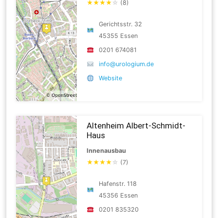
★
★
★
★
☆
(8)
Gerichtsstr. 32
45355 Essen
0201 674081
info@urologium.de
Website
Altenheim Albert-Schmidt-
Haus
Innenausbau
★
★
★
★
☆
(7)
Hafenstr. 118
45356 Essen
0201 835320