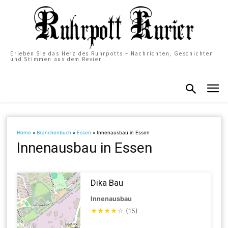
Erleben Sie das Herz des Ruhrpotts – Nachrichten, Geschichten
und Stimmen aus dem Revier
Home
»
Branchenbuch
»
Essen
»
Innenausbau in Essen
Innenausbau in Essen
Dika Bau
Innenausbau
★
★
★
★
☆
(15)