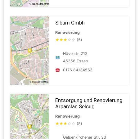
Sibum Gmbh
Renovierung
★
★
★
☆
☆
(5)
Hövelstr. 212
45356 Essen
0176 84134563
Entsorgung und Renovierung
Arparslan Selcug
Renovierung
★
★
★
☆
☆
(5)
Gelsenkirchener Str. 33