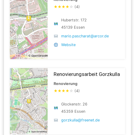
★
★
★
★
☆
(4)
Hubertstr. 172
45139 Essen
mario.pascharat@arcor.de
Website
Renovierungsarbeit Gorzkulla
Renovierung
★
★
★
★
☆
(4)
Glockenstr. 26
45359 Essen
gorzkulla@freenet.de