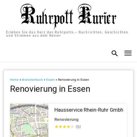
Erleben Sie das Herz des Ruhrpotts – Nachrichten, Geschichten
und Stimmen aus dem Revier
Home
»
Branchenbuch
»
Essen
»
Renovierung in Essen
Renovierung in Essen
Hausservice Rhein-Ruhr Gmbh
Renovierung
★
★
★
★
☆
(5)