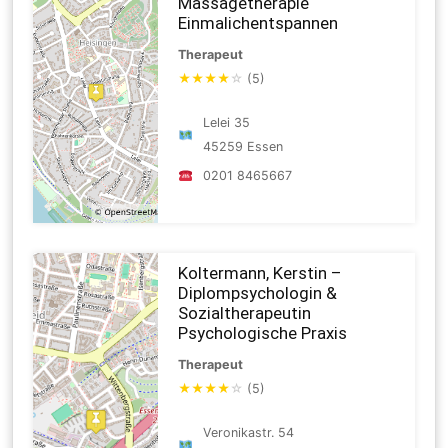
Massagetherapie
Einmalichentspannen
Therapeut
★
★
★
★
☆
(5)
Lelei 35
45259 Essen
0201 8465667
Koltermann, Kerstin –
Diplompsychologin &
Sozialtherapeutin
Psychologische Praxis
Therapeut
★
★
★
★
☆
(5)
Veronikastr. 54