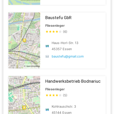
Baustefu GbR
Fliesenleger
★
★
★
★
☆
(6)
Haus-Horl-Str. 13
45357 Essen
baustefu@gmail.com
Handwerksbetrieb Bodnariuc
Fliesenleger
★
★
★
★
☆
(5)
Kohlrauschstr. 3
45144 Essen