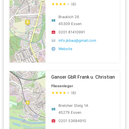
★
★
★
★
☆
(6)
Braukloh 26
45309 Essen
0201 81410991
info.jkbau@gmail.com
Website
Ganser GbR Frank u. Christian
Fliesenleger
★
★
★
★
☆
(6)
Breloher Steig 1A
45279 Essen
0201 53684910