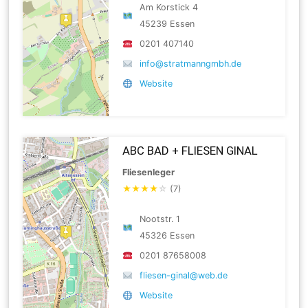
Am Korstick 4
45239 Essen
0201 407140
info@stratmanngmbh.de
Website
ABC BAD + FLIESEN GINAL
Fliesenleger
★
★
★
★
☆
(7)
Nootstr. 1
45326 Essen
0201 87658008
fliesen-ginal@web.de
Website