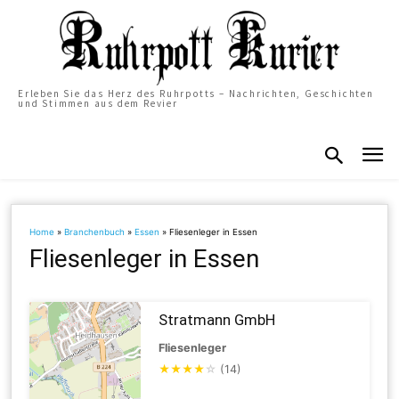
Erleben Sie das Herz des Ruhrpotts – Nachrichten, Geschichten
und Stimmen aus dem Revier
Home
»
Branchenbuch
»
Essen
»
Fliesenleger in Essen
Fliesenleger in Essen
Stratmann GmbH
Fliesenleger
★
★
★
★
☆
(14)