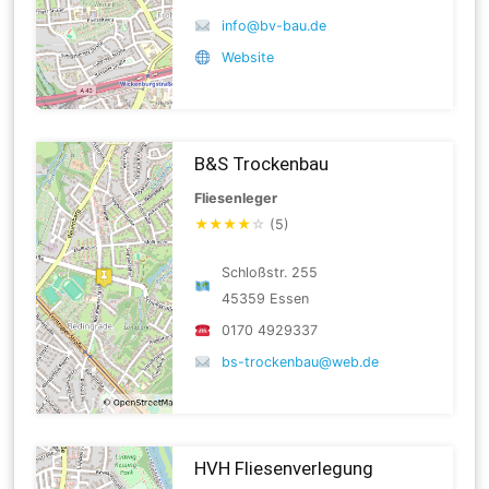
info@bv-bau.de
Website
B&S Trockenbau
Fliesenleger
★
★
★
★
☆
(5)
Schloßstr. 255
45359 Essen
0170 4929337
bs-trockenbau@web.de
HVH Fliesenverlegung