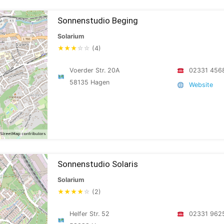
Sonnenstudio Beging
Solarium
★
★
★
☆
☆
(4)
Voerder Str. 20A
02331 456
58135 Hagen
Website
Sonnenstudio Solaris
Solarium
★
★
★
★
☆
(2)
Helfer Str. 52
02331 962