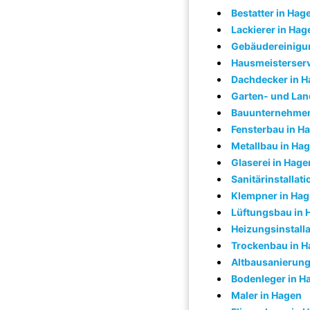
Bestatter in Hag
Lackierer in Hag
Gebäudereinigu
Hausmeisterserv
Dachdecker in 
Garten- und Lan
Bauunternehmen
Fensterbau in H
Metallbau in Ha
Glaserei in Hage
Sanitärinstallat
Klempner in Ha
Lüftungsbau in 
Heizungsinstalla
Trockenbau in 
Altbausanierung
Bodenleger in H
Maler in Hagen