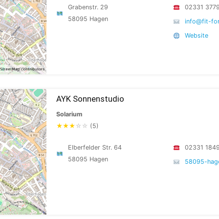
Grabenstr. 29
02331 377
58095 Hagen
info@fit-fo
Website
AYK Sonnenstudio
Solarium
★
★
★
☆
☆
(5)
Elberfelder Str. 64
02331 184
58095 Hagen
58095-hag