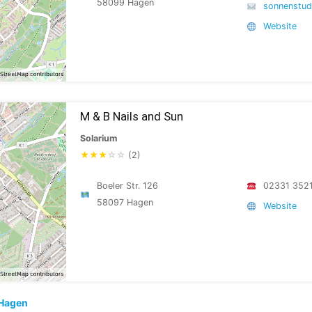
58099 Hagen
sonnenstud
Website
M & B Nails and Sun
Solarium
★
★
★
☆
☆
(2)
Boeler Str. 126
02331 352
58097 Hagen
Website
Hagen