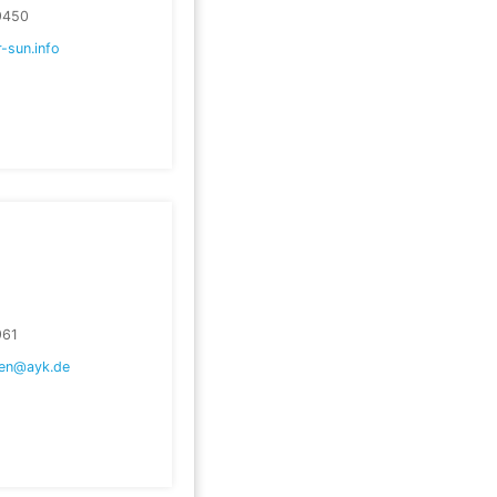
9450
r-sun.info
961
en@ayk.de