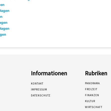
gen
 Hagen
en
agen
 Hagen
agen
Informationen
Rubriken
PANORAMA
KONTAKT
FREIZEIT
IMPRESSUM
FINANZEN
DATENSCHUTZ
KULTUR
WIRTSCHAFT