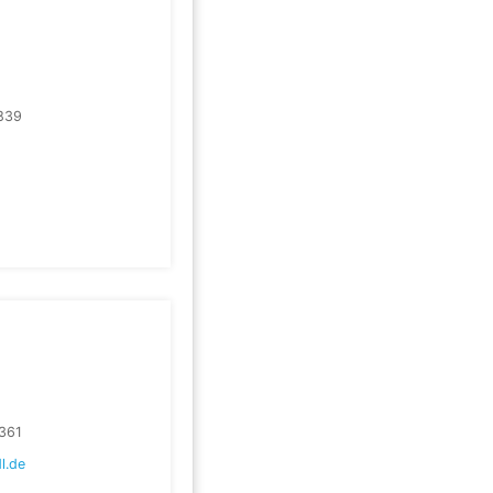
839
361
l.de