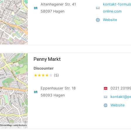
Altenhagener Str. 41
kontakt-formul
58097 Hagen
online.com
Website
Penny Markt
Discounter
★
★
★
★
☆
(5)
Eppenhauser Str. 18
0221 2019
58093 Hagen
kontakt@p
Website