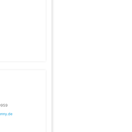
9959
enny.de