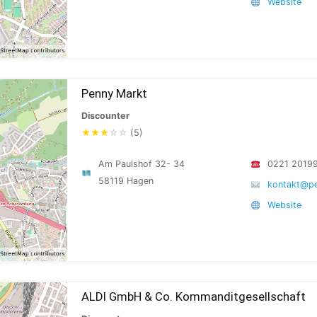
Website
Penny Markt
Discounter
★
★
★
☆
☆
(5)
Am Paulshof 32- 34
0221 2019
58119 Hagen
kontakt@p
Website
ALDI GmbH & Co. Kommanditgesellschaft