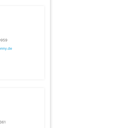
9959
enny.de
361