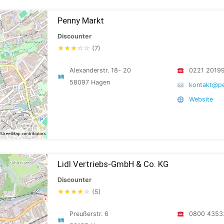
Penny Markt
Discounter
★
★
★
☆
☆
(7)
Alexanderstr. 18- 20
0221 2019
58097 Hagen
kontakt@p
Website
Lidl Vertriebs-GmbH & Co. KG
Discounter
★
★
★
★
☆
(5)
Preußerstr. 6
0800 4353