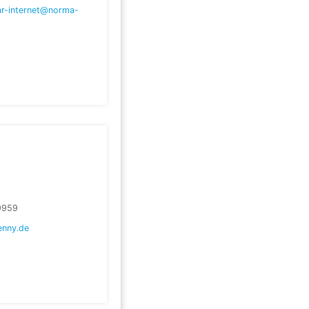
ar-internet@norma-
9959
enny.de