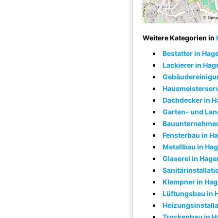
Weitere Kategorien in
Bestatter in Hag
Lackierer in Hag
Gebäudereinigu
Hausmeisterserv
Dachdecker in 
Garten- und Lan
Bauunternehmen
Fensterbau in H
Metallbau in Ha
Glaserei in Hage
Sanitärinstallat
Klempner in Ha
Lüftungsbau in 
Heizungsinstalla
Trockenbau in 