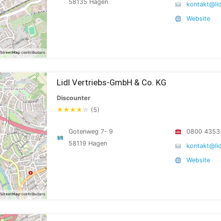
58135 Hagen
kontakt@lid
Website
Lidl Vertriebs-GmbH & Co. KG
Discounter
★
★
★
★
☆
(5)
Gotenweg 7- 9
0800 4353
58119 Hagen
kontakt@lid
Website