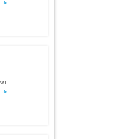
l.de
361
l.de