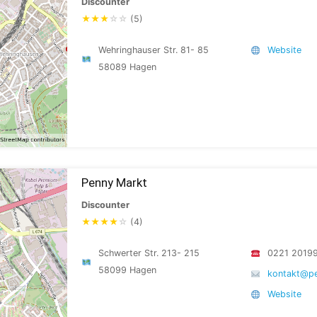
Discounter
★
★
★
☆
☆
(5)
Wehringhauser Str. 81- 85
Website
58089 Hagen
Penny Markt
Discounter
★
★
★
★
☆
(4)
Schwerter Str. 213- 215
0221 2019
58099 Hagen
kontakt@p
Website