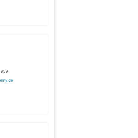
9959
enny.de