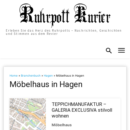
Erleben Sie das Herz des Ruhrpotts – Nachrichten, Geschichten
und Stimmen aus dem Revier
Home
»
Branchenbuch
»
Hagen
»
Möbelhaus in Hagen
Möbelhaus in Hagen
TEPPICHMANUFAKTUR –
GALERIA EXCLUSIVA stilvoll
wohnen
Möbelhaus