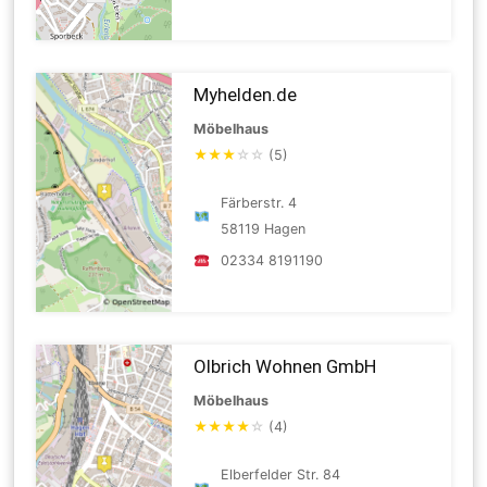
Myhelden.de
Möbelhaus
★
★
★
☆
☆
(5)
Färberstr. 4
58119 Hagen
02334 8191190
Olbrich Wohnen GmbH
Möbelhaus
★
★
★
★
☆
(4)
Elberfelder Str. 84