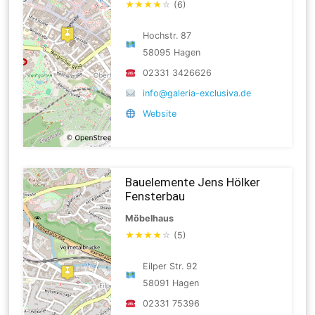
★
★
★
★
☆
(6)
Hochstr. 87
58095 Hagen
02331 3426626
info@galeria-exclusiva.de
Website
Bauelemente Jens Hölker
Fensterbau
Möbelhaus
★
★
★
★
☆
(5)
Eilper Str. 92
58091 Hagen
02331 75396