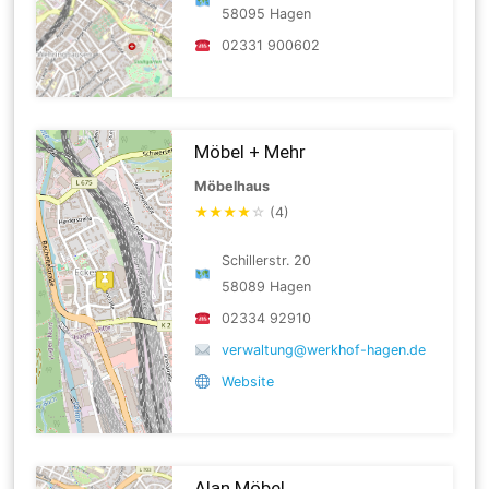
58095 Hagen
02331 900602
Möbel + Mehr
Möbelhaus
★
★
★
★
☆
(4)
Schillerstr. 20
58089 Hagen
02334 92910
verwaltung@werkhof-hagen.de
Website
Alan Möbel