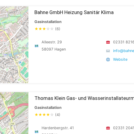
Bahne GmbH Heizung Sanitär Klima
Gasinstallation
★
★
★
☆
☆
(6)
Alleestr. 29
02331 821
58097 Hagen
info@bahne
Website
Thomas Klein Gas- und Wasserinstallateurm
Gasinstallation
★
★
★
★
☆
(4)
Hardenbergstr. 41
02331 204