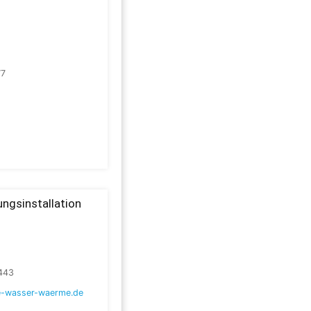
77
ngsinstallation
443
e-wasser-waerme.de