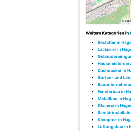
Weitere Kategorien in
Bestatter in Hag
Lackierer in Hag
Gebäudereinigu
Hausmeisterserv
Dachdecker in 
Garten- und Lan
Bauunternehmen
Fensterbau in H
Metallbau in Ha
Glaserei in Hage
Sanitärinstallat
Klempner in Ha
Lüftungsbau in 