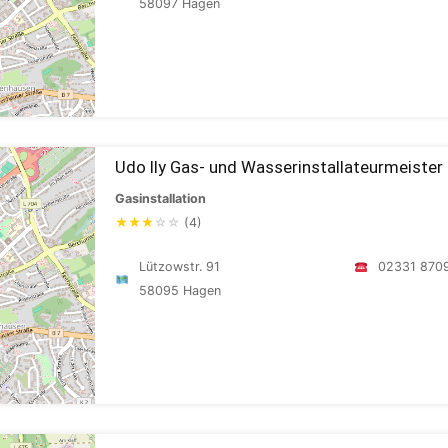
58097 Hagen
Udo Ily Gas- und Wasserinstallateurmeister
Gasinstallation
★
★
★
☆
☆
(4)
Lützowstr. 91
02331 870
58095 Hagen