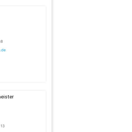
68
.de
eister
113