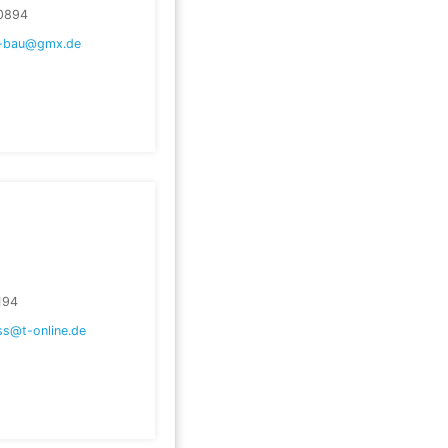
0894
a-bau@gmx.de
194
s@t-online.de