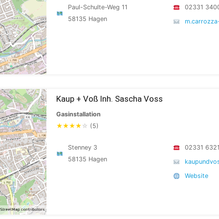
Paul-Schulte-Weg 11
02331 340
58135 Hagen
m.carrozz
Kaup + Voß Inh. Sascha Voss
Gasinstallation
★
★
★
★
☆
(5)
Stenney 3
02331 632
58135 Hagen
kaupundvos
Website