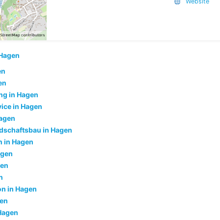
Website
Hagen
en
en
ng in Hagen
ice in Hagen
Hagen
dschaftsbau in Hagen
 in Hagen
agen
gen
n
ion in Hagen
gen
Hagen