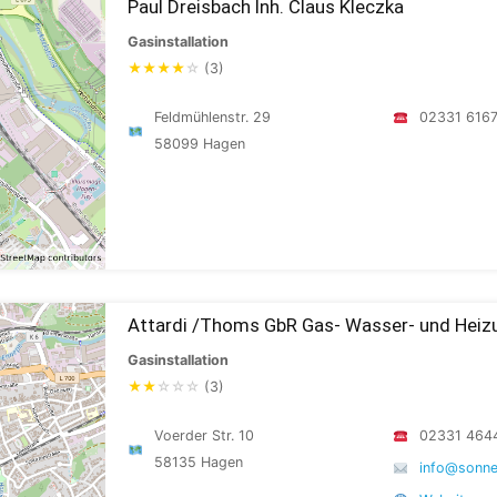
Paul Dreisbach Inh. Claus Kleczka
Gasinstallation
★
★
★
★
☆
(3)
Feldmühlenstr. 29
02331 616
58099 Hagen
Attardi /Thoms GbR Gas- Wasser- und Heizu
Gasinstallation
★
★
☆
☆
☆
(3)
Voerder Str. 10
02331 464
58135 Hagen
info@sonn