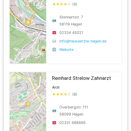
★
★
★
★
☆
(9)
Stennertstr. 7
58119 Hagen
02334 45021
info@hausaerzte-hagen.de
Website
Reinhard Strelow Zahnarzt
Arzt
★
★
★
★
☆
(8)
Overbergstr. 111
58099 Hagen
02331 688666