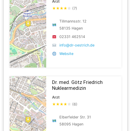
Arzt
★
★
★
★
☆
(7)
Tillmannsstr. 12
58135 Hagen
02331 462514
info@dr-oestrich.de
Website
Dr. med. Götz Friedrich
Nuklearmedizin
Arzt
★
★
★
★
☆
(6)
Elberfelder Str. 31
58095 Hagen