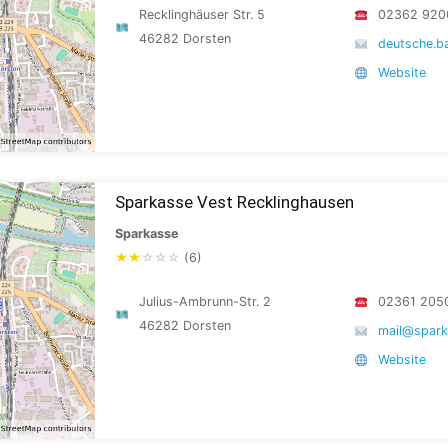
Recklinghäuser Str. 5
02362 920
46282 Dorsten
deutsche.
Website
Sparkasse Vest Recklinghausen
Sparkasse
★
★
☆
☆
☆
(6)
Julius-Ambrunn-Str. 2
02361 205
46282 Dorsten
mail@spark
Website