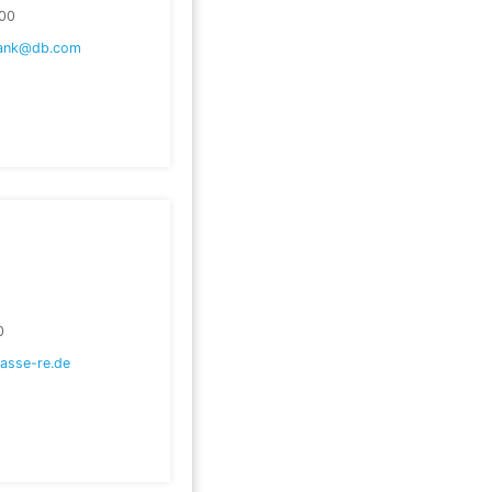
00
bank@db.com
0
asse-re.de