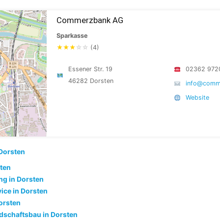
Commerzbank AG
Sparkasse
★
★
★
☆
☆
(4)
Essener Str. 19
02362 972
46282 Dorsten
info@comm
Website
Dorsten
sten
g in Dorsten
ice in Dorsten
orsten
dschaftsbau in Dorsten