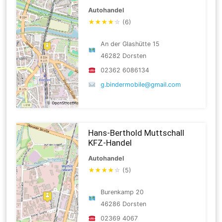
Autohandel
★
★
★
★
☆
(6)
An der Glashütte 15
46282 Dorsten
02362 6086134
g.bindermobile@gmail.com
Hans-Berthold Muttschall
KFZ-Handel
Autohandel
★
★
★
★
☆
(5)
Burenkamp 20
46286 Dorsten
02369 4067