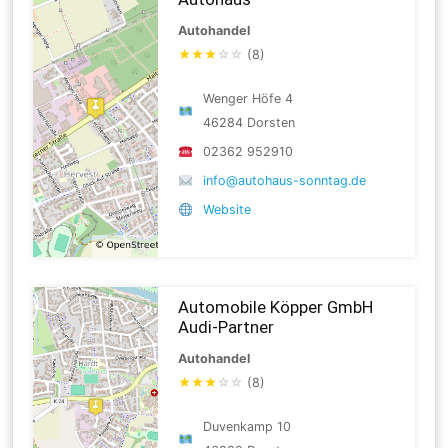
Autohandel
★
★
★
☆
☆
(8)
Wenger Höfe 4
46284 Dorsten
02362 952910
info@autohaus-sonntag.de
Website
Automobile Köpper GmbH
Audi-Partner
Autohandel
★
★
★
☆
☆
(8)
Duvenkamp 10