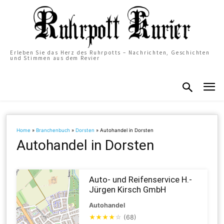
Erleben Sie das Herz des Ruhrpotts – Nachrichten, Geschichten
und Stimmen aus dem Revier
Home
»
Branchenbuch
»
Dorsten
»
Autohandel in Dorsten
Autohandel in Dorsten
Auto- und Reifenservice H.-
Jürgen Kirsch GmbH
Autohandel
★
★
★
★
☆
(68)