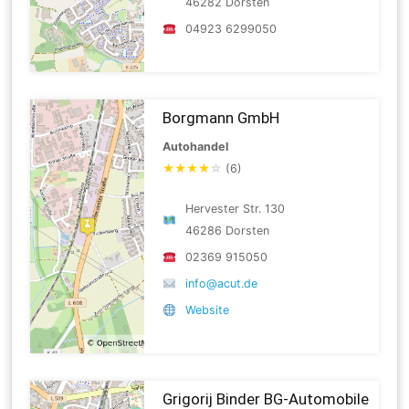
46282 Dorsten
04923 6299050
Borgmann GmbH
Autohandel
★
★
★
★
☆
(6)
Hervester Str. 130
46286 Dorsten
02369 915050
info@acut.de
Website
Grigorij Binder BG-Automobile