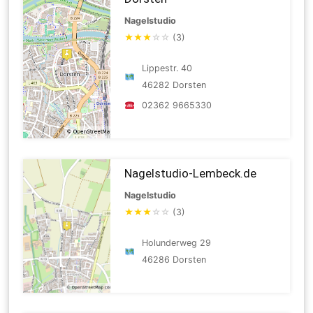
Nagelstudio
★
★
★
☆
☆
(3)
Lippestr. 40
46282 Dorsten
02362 9665330
Nagelstudio-Lembeck.de
Nagelstudio
★
★
★
☆
☆
(3)
Holunderweg 29
46286 Dorsten