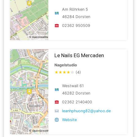
Am Röhrken 5
46284 Dorsten
02362 950509
Le Nails EG Mercaden
Nagelstudio
★
★
★
★
☆
(4)
Westwall 61
46282 Dorsten
02362 2140400
leanhphuong82@yahoo.de
Website