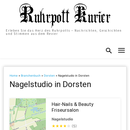
Erleben Sie das Herz des Ruhrpotts – Nachrichten, Geschichten
und Stimmen aus dem Revier
Home
»
Branchenbuch
»
Dorsten
»
Nagelstudio in Dorsten
Nagelstudio in Dorsten
Hair-Nails & Beauty
Friseursalon
Nagelstudio
★
★
★
★
☆
(5)