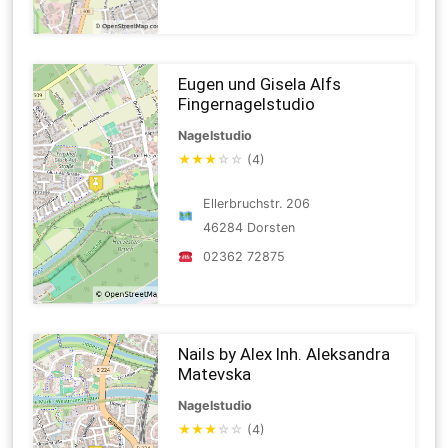
Eugen und Gisela Alfs
Fingernagelstudio
Nagelstudio
★
★
★
☆
☆
(4)
Ellerbruchstr. 206
46284 Dorsten
02362 72875
Nails by Alex Inh. Aleksandra
Matevska
Nagelstudio
★
★
★
☆
☆
(4)