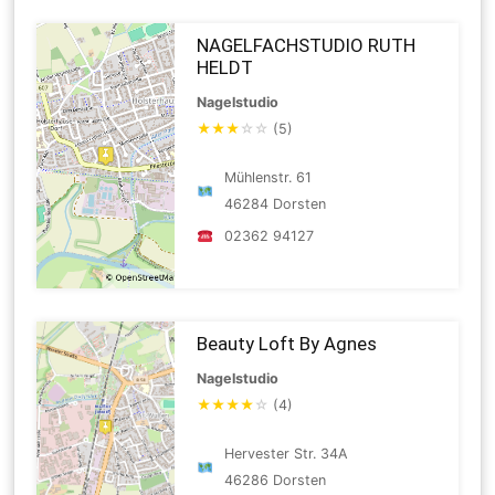
NAGELFACHSTUDIO RUTH
HELDT
Nagelstudio
★
★
★
☆
☆
(5)
Mühlenstr. 61
46284 Dorsten
02362 94127
Beauty Loft By Agnes
Nagelstudio
★
★
★
★
☆
(4)
Hervester Str. 34A
46286 Dorsten