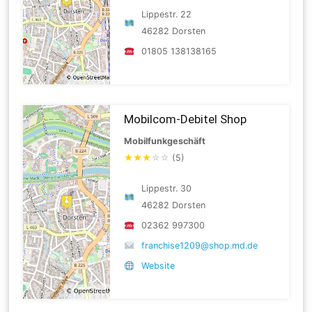
Lippestr. 22
46282 Dorsten
01805 138138165
Mobilcom-Debitel Shop
Mobilfunkgeschäft
★
★
★
☆
☆
(5)
Lippestr. 30
46282 Dorsten
02362 997300
franchise1209@shop.md.de
Website