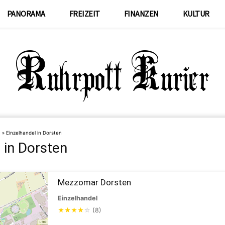
PANORAMA
FREIZEIT
FINANZEN
KULTUR
n
»
Einzelhandel in Dorsten
 in Dorsten
Mezzomar Dorsten
Einzelhandel
★
★
★
★
☆
(8)