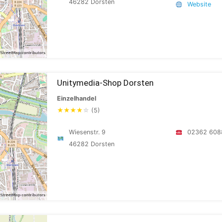
46282 Dorsten
Website
Unitymedia-Shop Dorsten
Einzelhandel
★
★
★
★
☆
(5)
Wiesenstr. 9
02362 608
46282 Dorsten