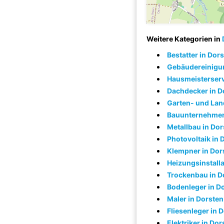
Weitere Kategorien in
Bestatter in Dor
Gebäudereinigun
Hausmeisterserv
Dachdecker in D
Garten- und Lan
Bauunternehmen
Metallbau in Dor
Photovoltaik in 
Klempner in Dor
Heizungsinstalla
Trockenbau in D
Bodenleger in D
Maler in Dorsten
Fliesenleger in 
Elektriker in Dor