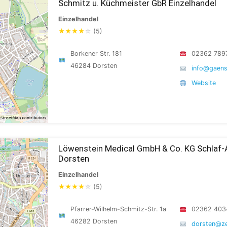
Schmitz u. Küchmeister GbR Einzelhandel
Einzelhandel
★
★
★
★
☆
(5)
Borkener Str. 181
02362 789
46284 Dorsten
info@gaens
Website
Löwenstein Medical GmbH & Co. KG Schlaf
Dorsten
Einzelhandel
★
★
★
★
☆
(5)
Pfarrer-Wilhelm-Schmitz-Str. 1a
02362 403
46282 Dorsten
dorsten@ze