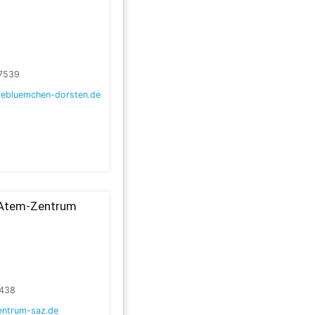
7539
ebluemchen-dorsten.de
-Atem-Zentrum
438
ntrum-saz.de