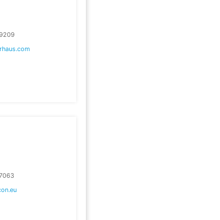
9209
rhaus.com
7063
on.eu