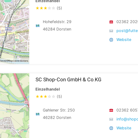
Einzelhandel
★
★
★
☆
☆
(5)
Hohefeldstr. 29
02362 202
46284 Dorsten
post@futte
Website
SC Shop-Con GmbH & Co.KG
Einzelhandel
★
★
★
☆
☆
(5)
Gahlener Str. 250
02362 605
46282 Dorsten
info@shopc
Website