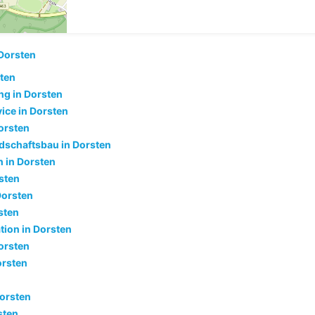
Dorsten
sten
g in Dorsten
ice in Dorsten
orsten
dschaftsbau in Dorsten
 in Dorsten
sten
Dorsten
sten
tion in Dorsten
orsten
orsten
Dorsten
sten