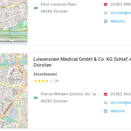
Fürst-Leopold-Platz
02362 998
46284 Dorsten
dorsten@m
Website
Löwenstein Medical GmbH & Co. KG Schlaf
Dorsten
Einzelhandel
★
★
★
★
☆
(7)
Pfarrer-Wilhelm-Schmitz-Str. 1a
02362 403
46282 Dorsten
dorsten@ze
Website