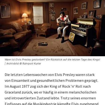
Wann ist Elvis Presley gestorben? Ein Rückblick auf die letzten Tage des Kings!
| Archivbild © Ruhrpott Kurier
Die letzten Lebenswochen von Elvis Presley waren stark
von Einsamkeit und gesundheitlichen Problemen geprägt.
Im August 1977 zog sich der King of Rock ’n‘ Roll nach
Graceland zurück, wo er häufig in einem melancholischen
und introvertierten Zustand lebte. Trotz seines enormen
Einflusses auf die Musikindustrie kämpfte Elvis zunehmend