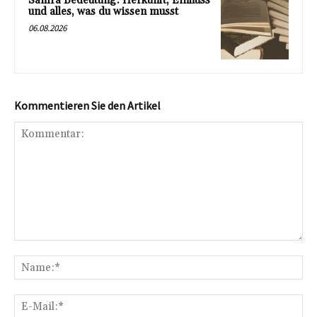
Samra Bedeutung: Herkunft, Einfluss
und alles, was du wissen musst
06.08.2026
Kommentieren Sie den Artikel
Kommentar:
Na
E-
Mai