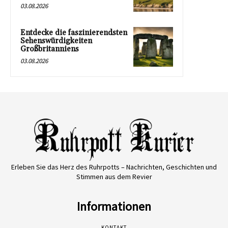
03.08.2026
Entdecke die faszinierendsten
Sehenswürdigkeiten
Großbritanniens
03.08.2026
Erleben Sie das Herz des Ruhrpotts – Nachrichten, Geschichten und
Stimmen aus dem Revier
Informationen
KONTAKT