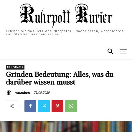
Erleben Sie das Herz des Ruhrpotts – Nachrichten, Geschichten
und Stimmen aus dem Revier
PANORAMA
Grinden Bedeutung: Alles, was du
darüber wissen musst
21.05.2026
redaktion