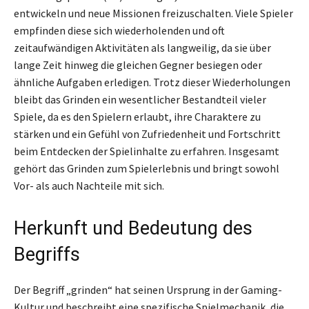
entwickeln und neue Missionen freizuschalten. Viele Spieler
empfinden diese sich wiederholenden und oft
zeitaufwändigen Aktivitäten als langweilig, da sie über
lange Zeit hinweg die gleichen Gegner besiegen oder
ähnliche Aufgaben erledigen. Trotz dieser Wiederholungen
bleibt das Grinden ein wesentlicher Bestandteil vieler
Spiele, da es den Spielern erlaubt, ihre Charaktere zu
stärken und ein Gefühl von Zufriedenheit und Fortschritt
beim Entdecken der Spielinhalte zu erfahren. Insgesamt
gehört das Grinden zum Spielerlebnis und bringt sowohl
Vor- als auch Nachteile mit sich.
Herkunft und Bedeutung des
Begriffs
Der Begriff „grinden“ hat seinen Ursprung in der Gaming-
Kultur und beschreibt eine spezifische Spielmechanik, die