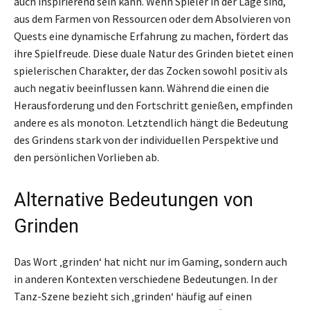
auch inspirierend sein kann. Wenn Spieler in der Lage sind,
aus dem Farmen von Ressourcen oder dem Absolvieren von
Quests eine dynamische Erfahrung zu machen, fördert das
ihre Spielfreude. Diese duale Natur des Grinden bietet einen
spielerischen Charakter, der das Zocken sowohl positiv als
auch negativ beeinflussen kann. Während die einen die
Herausforderung und den Fortschritt genießen, empfinden
andere es als monoton. Letztendlich hängt die Bedeutung
des Grindens stark von der individuellen Perspektive und
den persönlichen Vorlieben ab.
Alternative Bedeutungen von
Grinden
Das Wort ‚grinden‘ hat nicht nur im Gaming, sondern auch
in anderen Kontexten verschiedene Bedeutungen. In der
Tanz-Szene bezieht sich ‚grinden‘ häufig auf einen