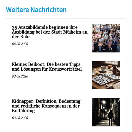
Weitere Nachrichten
35 Auszubildende beginnen ihre
Ausbildung bei der Stadt Mülheim an
der Ruhr
04.08.2026
Kleines Beiboot: Die besten Tipps
und Lösungen für Kreuzworträtsel
03.08.2026
Kidnapper: Definition, Bedeutung
und rechtliche Konsequenzen der
Entführung
03.08.2026