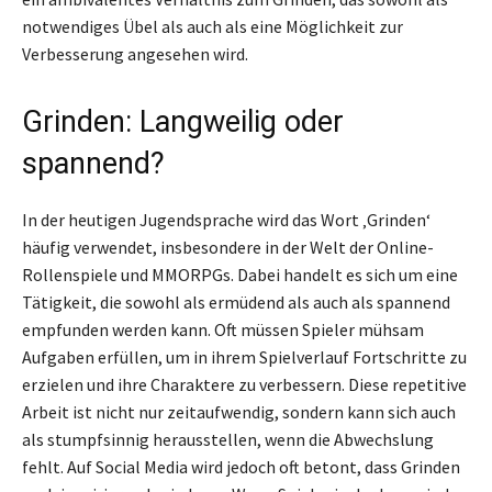
notwendiges Übel als auch als eine Möglichkeit zur
Verbesserung angesehen wird.
Grinden: Langweilig oder
spannend?
In der heutigen Jugendsprache wird das Wort ‚Grinden‘
häufig verwendet, insbesondere in der Welt der Online-
Rollenspiele und MMORPGs. Dabei handelt es sich um eine
Tätigkeit, die sowohl als ermüdend als auch als spannend
empfunden werden kann. Oft müssen Spieler mühsam
Aufgaben erfüllen, um in ihrem Spielverlauf Fortschritte zu
erzielen und ihre Charaktere zu verbessern. Diese repetitive
Arbeit ist nicht nur zeitaufwendig, sondern kann sich auch
als stumpfsinnig herausstellen, wenn die Abwechslung
fehlt. Auf Social Media wird jedoch oft betont, dass Grinden