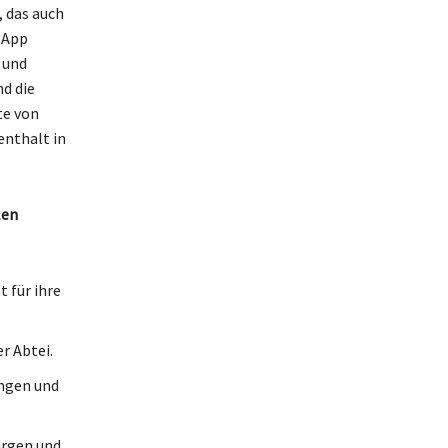
, das auch
 App
 und
d die
te von
enthalt in
len
 für ihre
r Abtei.
ungen und
urgen und