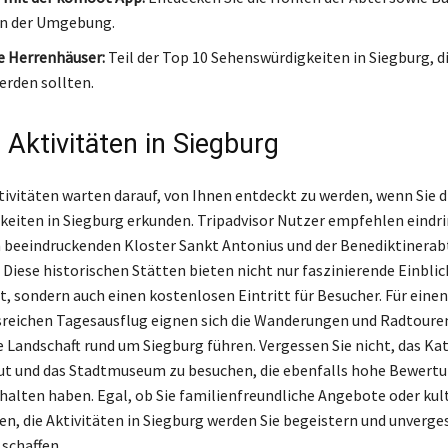
in der Umgebung.
e Herrenhäuser:
Teil der Top 10 Sehenswürdigkeiten in Siegburg, di
erden sollten.
 Aktivitäten in Siegburg
tivitäten warten darauf, von Ihnen entdeckt zu werden, wenn Sie d
eiten in Siegburg erkunden. Tripadvisor Nutzer empfehlen eindri
 beeindruckenden Kloster Sankt Antonius und der Benediktinerabt
Diese historischen Stätten bieten nicht nur faszinierende Einblick
, sondern auch einen kostenlosen Eintritt für Besucher. Für einen
eichen Tagesausflug eignen sich die Wanderungen und Radtouren
e Landschaft rund um Siegburg führen. Vergessen Sie nicht, das Ka
tut und das Stadtmuseum zu besuchen, die ebenfalls hohe Bewert
rhalten haben. Egal, ob Sie familienfreundliche Angebote oder kul
en, die Aktivitäten in Siegburg werden Sie begeistern und unverge
schaffen.