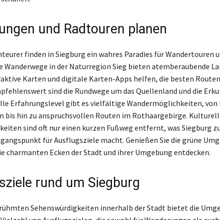
ngen und Radtouren planen
eurer finden in Siegburg ein wahres Paradies für Wandertouren 
e Wanderwege in der Naturregion Sieg bieten atemberaubende La
aktive Karten und digitale Karten-Apps helfen, die besten Routen 
pfehlenswert sind die Rundwege um das Quellenland und die Erk
 alle Erfahrungslevel gibt es vielfältige Wandermöglichkeiten, von
 bis hin zu anspruchsvollen Routen im Rothaargebirge. Kulturell
eiten sind oft nur einen kurzen Fußweg entfernt, was Siegburg z
gangspunkt für Ausflugsziele macht. Genießen Sie die grüne Um
ie charmanten Ecken der Stadt und ihrer Umgebung entdecken.
sziele rund um Siegburg
rühmten Sehenswürdigkeiten innerhalb der Stadt bietet die Umg
 Vielzahl von Ausflugszielen, die sowohl für Wanderungen als auch