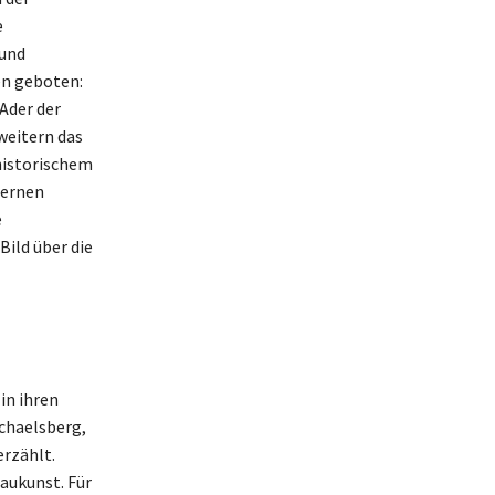
e
 und
en geboten:
Ader der
weitern das
historischem
dernen
e
Bild über die
in ihren
chaelsberg,
erzählt.
Baukunst. Für