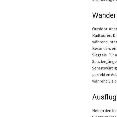
Wanderu
Outdoor-Abent
Radtouren. Di
während inter
Besonders em
Siegtals. Für
Spaziergängen
Sehenswürdigk
perfekten Aus
während Sie d
Ausflug
Neben den be
Siegburg eine