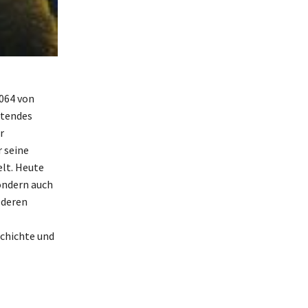
1064 von
utendes
r
 seine
lt. Heute
sondern auch
 deren
schichte und