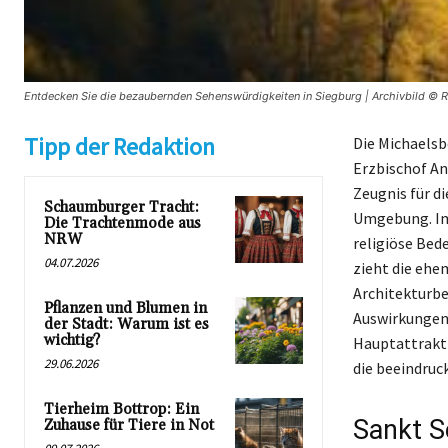
Entdecken Sie die bezaubernden Sehenswürdigkeiten in Siegburg | Archivbild © R
Tipp der Redaktion
Die Michaelsb
Erzbischof An
Zeugnis für d
Schaumburger Tracht:
Umgebung. Im 
Die Trachtenmode aus
NRW
religiöse Bed
04.07.2026
zieht die ehe
Architekturbe
Pflanzen und Blumen in
Auswirkungen 
der Stadt: Warum ist es
wichtig?
Hauptattrakti
29.06.2026
die beeindruc
Tierheim Bottrop: Ein
Sankt S
Zuhause für Tiere in Not