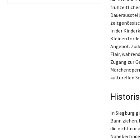
frühzeitliche
Dauerausstell
zeitgenössisc
In der Kinder
Kleinen förde
Angebot. Zude
Flair, währen
Zugang zur Ge
Märchenopern,
kulturellen S
Histori
In Siegburg gi
Bann ziehen. 
die nicht nur
Nahebei findet