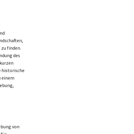
und
ndschaften,
zu finden.
undung des
 kurzen
-historische
u einem
gebung,
ebung von
 für