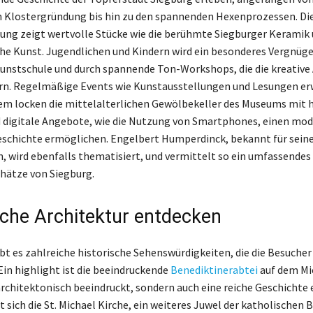
n Klostergründung bis hin zu den spannenden Hexenprozessen. Di
ung zeigt wertvolle Stücke wie die berühmte Siegburger Keramik
he Kunst. Jugendlichen und Kindern wird ein besonderes Vergnüg
kunstschule und durch spannende Ton-Workshops, die die kreative 
rn. Regelmäßige Events wie Kunstausstellungen und Lesungen er
m locken die mittelalterlichen Gewölbekeller des Museums mit 
d digitale Angebote, wie die Nutzung von Smartphones, einen mo
schichte ermöglichen. Engelbert Humperdinck, bekannt für sein
 wird ebenfalls thematisiert, und vermittelt so ein umfassendes 
chätze von Siegburg.
sche Architektur entdecken
bt es zahlreiche historische Sehenswürdigkeiten, die die Besucher 
Ein highlight ist die beeindruckende
Benediktinerabtei
auf dem Mi
 architektonisch beeindruckt, sondern auch eine reiche Geschichte 
 sich die St. Michael Kirche, ein weiteres Juwel der katholischen 