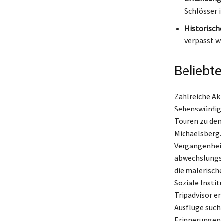
Schlösser 
Historisch
verpasst w
Beliebte
Zahlreiche Ak
Sehenswürdigk
Touren zu den
Michaelsberg. 
Vergangenheit
abwechslungsr
die malerisch
Soziale Insti
Tripadvisor e
Ausflüge such
Erinnerungen 