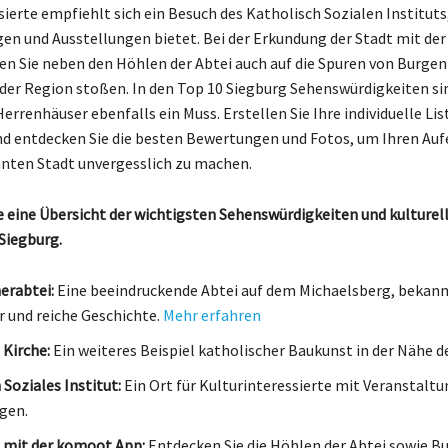
sierte empfiehlt sich ein Besuch des Katholisch Sozialen Instituts
en und Ausstellungen bietet. Bei der Erkundung der Stadt mit der
 Sie neben den Höhlen der Abtei auch auf die Spuren von Burgen
 der Region stoßen. In den Top 10 Siegburg Sehenswürdigkeiten sin
errenhäuser ebenfalls ein Muss. Erstellen Sie Ihre individuelle Lis
nd entdecken Sie die besten Bewertungen und Fotos, um Ihren Auf
nten Stadt unvergesslich zu machen.
ie eine Übersicht der wichtigsten Sehenswürdigkeiten und kulturel
 Siegburg.
erabtei:
Eine beeindruckende Abtei auf dem Michaelsberg, bekannt
r und reiche Geschichte.
Mehr erfahren
 Kirche:
Ein weiteres Beispiel katholischer Baukunst in der Nähe de
Soziales Institut:
Ein Ort für Kulturinteressierte mit Veranstalt
gen.
 mit der komoot App:
Entdecken Sie die Höhlen der Abtei sowie B