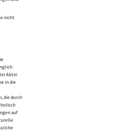
e nicht
ie
nglich
ei Abtei
e in die
, die durch
tholisch
ungen auf
turelle
ssliche