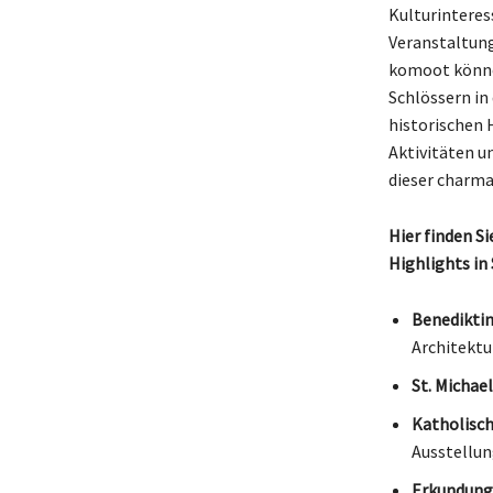
Kulturinteres
Veranstaltung
komoot können
Schlössern in
historischen H
Aktivitäten u
dieser charma
Hier finden S
Highlights in
Benediktin
Architektu
St. Michael
Katholisch 
Ausstellun
Erkundung