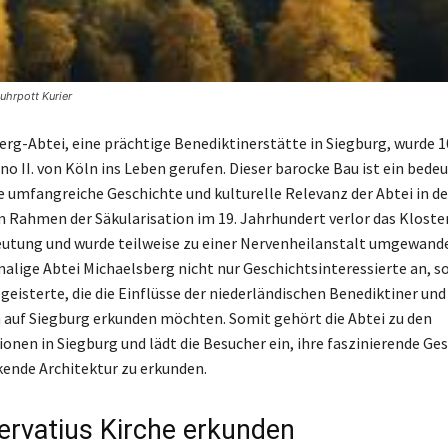
uhrpott Kurier
erg-Abtei, eine prächtige Benediktinerstätte in Siegburg, wurde 
no II. von Köln ins Leben gerufen. Dieser barocke Bau ist ein bede
ie umfangreiche Geschichte und kulturelle Relevanz der Abtei in de
Rahmen der Säkularisation im 19. Jahrhundert verlor das Kloster
eutung und wurde teilweise zu einer Nervenheilanstalt umgewande
malige Abtei Michaelsberg nicht nur Geschichtsinteressierte an, 
geisterte, die die Einflüsse der niederländischen Benediktiner und
auf Siegburg erkunden möchten. Somit gehört die Abtei zu den
onen in Siegburg und lädt die Besucher ein, ihre faszinierende Ge
kende Architektur zu erkunden.
ervatius Kirche erkunden