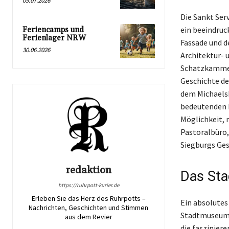
09.07.2026
Die Sankt Ser
ein beeindruc
Feriencamps und
Ferienlager NRW
Fassade und d
30.06.2026
Architektur- u
Schatzkammer,
Geschichte de
dem Michaelsb
bedeutenden B
Möglichkeit, 
Pastoralbüro,
Siegburgs Ges
redaktion
Das St
https://ruhrpott-kurier.de
Erleben Sie das Herz des Ruhrpotts –
Ein absolutes
Nachrichten, Geschichten und Stimmen
Stadtmuseum 
aus dem Revier
die faszinier