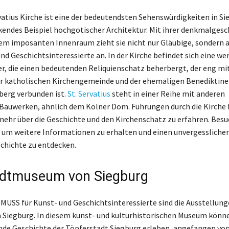
vatius Kirche ist eine der bedeutendsten Sehenswürdigkeiten in Si
kendes Beispiel hochgotischer Architektur. Mit ihrer denkmalges
em imposanten Innenraum zieht sie nicht nur Gläubige, sondern 
nd Geschichtsinteressierte an. In der Kirche befindet sich eine we
 die einen bedeutenden Reliquienschatz beherbergt, der eng mit
r katholischen Kirchengemeinde und der ehemaligen Benediktine
erg verbunden ist.
St. Servatius
steht in einer Reihe mit anderen
auwerken, ähnlich dem Kölner Dom. Führungen durch die Kirche b
mehr über die Geschichte und den Kirchenschatz zu erfahren. Besu
 um weitere Informationen zu erhalten und einen unvergesslichen
chichte zu entdecken.
adtmuseum von Siegburg
 MUSS für Kunst- und Geschichtsinteressierte sind die Ausstellun
Siegburg. In diesem kunst- und kulturhistorischen Museum könn
ende Geschichte der Töpferstadt Siegburg erleben, angefangen von