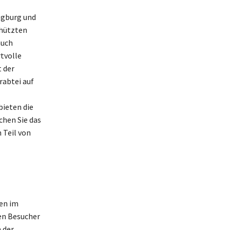
egburg und
chützten
auch
rtvolle
 der
rabtei auf
ieten die
chen Sie das
 Teil von
gen im
en Besucher
 der