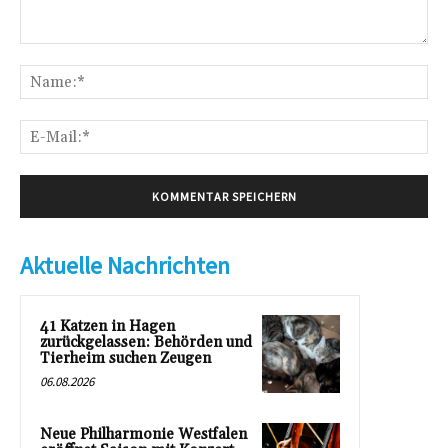
Kommentar:
Na
E-
Mai
Aktuelle Nachrichten
41 Katzen in Hagen
zurückgelassen: Behörden und
Tierheim suchen Zeugen
06.08.2026
Neue Philharmonie Westfalen