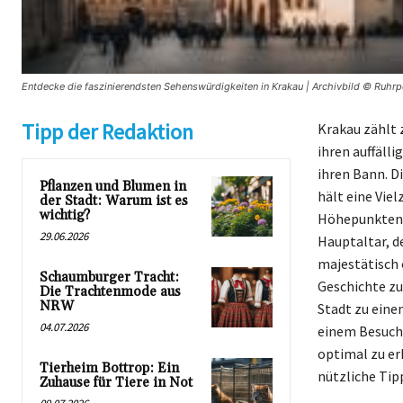
Entdecke die faszinierendsten Sehenswürdigkeiten in Krakau | Archivbild © Ruhrpo
Tipp der Redaktion
Krakau zählt 
ihren auffäll
ihren Bann. D
Pflanzen und Blumen in
hält eine Viel
der Stadt: Warum ist es
wichtig?
Höhepunkten z
29.06.2026
Hauptaltar, d
majestätisch 
Schaumburger Tracht:
Geschichte zu
Die Trachtenmode aus
NRW
Stadt zu eine
04.07.2026
einem Besuch 
optimal zu er
Tierheim Bottrop: Ein
nützliche Tip
Zuhause für Tiere in Not