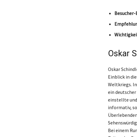
Besucher-E
Empfehlun
Wichtigkei
Oskar S
Oskar Schindl
Einblick in d
Weltkriegs. I
ein deutscher 
einstellte un
informativ, s
Überlebenden
Sehenswürdigk
Bei einem Run