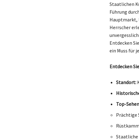
Staatlichen K
Führung durch
Hauptmarkt, l
Herrscher erl
unvergessliche
Entdecken Sie 
ein Muss für j
Entdecken Sie
Standort:
K
Historisch
Top-Sehen
Prächtige 
Rüstkamme
Staatlich