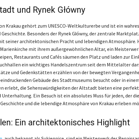
stadt und Rynek Główny
on Krakau gehört zum UNESCO-Weltkulturerbe und ist ein wahre
d Geschichte. Besonders der Rynek Główny, der zentrale Marktplat
it seiner architektonischen Pracht und lebendigen Atmosphäre. 
Marienkirche mit ihrem außergewöhnlichen Altar, ein Meisterwerk
eipen, Restaurants und Cafés säumen den Platz und laden zur Eink
uchhallen ein wichtiges Handelszentrum seit dem Mittelalter dar
lätze und Gedenkstätten erzählen von der bewegten Vergangenhei
eeindruckenden Gebäude des Stadtmuseums besucht oder in einem
n erlebt, die Sehenswürdigkeiten der Altstadt bieten eine perfek
 Unterhaltung. Ein Besuch ist ein absolutes Muss für jeden, der di
 Geschichte und die lebendige Atmosphäre von Krakau erleben mö
len: Ein architektonisches Highlight
n
, auch bekannt als Sukiennice, sind ein Meisterwerk der Renaissa