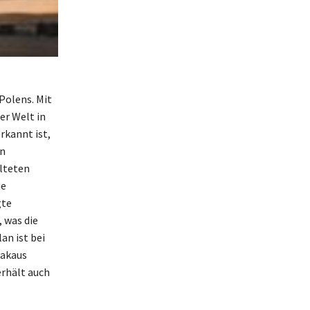
Polens. Mit
er Welt in
rkannt ist,
en
lteten
ie
gte
 was die
an ist bei
rakaus
erhält auch