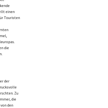
ckende
llt einen
ür Touristen
hmten
mmel,
leuropas.
en die
n.
er der
rucksvolle
rrschten. Zu
ammer, die
 von den