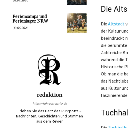
09.07.2026
Die Alt
Feriencamps und
Ferienlager NRW
Die
Altstadt
v
30.06.2026
der Kultur un
beeindruckt m
die berühmte 
Zahlreiche Kn
während die T
Historische P
Ob man die b
das Nachtlebe
aus Kultur und
redaktion
faszinierende
https://ruhrpott-kurier.de
Tuchhal
Erleben Sie das Herz des Ruhrpotts –
Nachrichten, Geschichten und Stimmen
aus dem Revier
Die
Tuchhalle