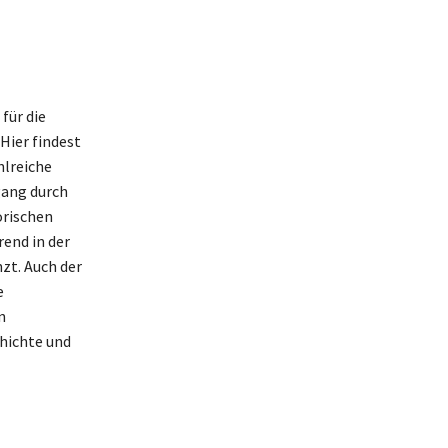
 für die
Hier findest
hlreiche
gang durch
orischen
rend in der
zt. Auch der
e
n
hichte und