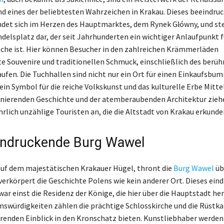
nd eines der beliebtesten Wahrzeichen in Krakau. Dieses beeindru
det sich im Herzen des Hauptmarktes, dem Rynek Główny, und ste
delsplatz dar, der seit Jahrhunderten ein wichtiger Anlaufpunkt f
che ist. Hier können Besucher in den zahlreichen Krämmerläden
e Souvenire und traditionellen Schmuck, einschließlich des berü
aufen. Die Tuchhallen sind nicht nur ein Ort für einen Einkaufsbu
ein Symbol für die reiche Volkskunst und das kulturelle Erbe Mitte
zinierenden Geschichte und der atemberaubenden Architektur zieh
hrlich unzählige Touristen an, die die Altstadt von Krakau erkunde
indruckende Burg Wawel
uf dem majestätischen Krakauer Hügel, thront die
Burg Wawel
üb
verkörpert die Geschichte Polens wie kein anderer Ort. Dieses eind
ar einst die Residenz der Könige, die hier über die Hauptstadt he
swürdigkeiten zählen die prächtige Schlosskirche und die Rüstk
erenden Einblick in den Kronschatz bieten. Kunstliebhaber werden