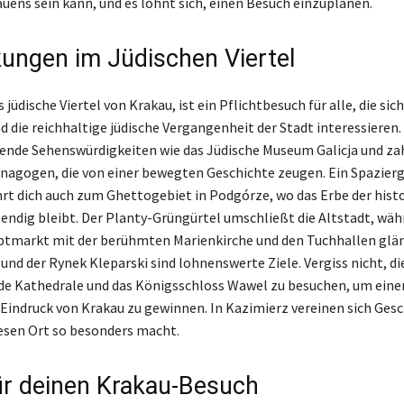
auens sein kann, und es lohnt sich, einen Besuch einzuplanen.
ungen im Jüdischen Viertel
 jüdische Viertel von Krakau, ist ein Pflichtbesuch für alle, die sich
 die reichhaltige jüdische Vergangenheit der Stadt interessieren. 
ende Sehenswürdigkeiten wie das Jüdische Museum Galicja und za
ynagogen, die von einer bewegten Geschichte zeugen. Ein Spazier
ührt dich auch zum Ghettogebiet in Podgórze, wo das Erbe der hist
bendig bleibt. Der Planty-Grüngürtel umschließt die Altstadt, wäh
tmarkt mit der berühmten Marienkirche und den Tuchhallen glän
und der Rynek Kleparski sind lohnenswerte Ziele. Vergiss nicht, di
e Kathedrale und das Königsschloss Wawel zu besuchen, um eine
indruck von Krakau zu gewinnen. In Kazimierz vereinen sich Gesc
iesen Ort so besonders macht.
ür deinen Krakau-Besuch