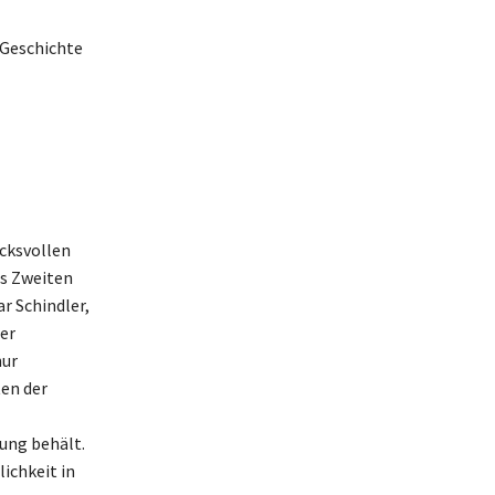
 Geschichte
ucksvollen
es Zweiten
r Schindler,
ter
nur
en der
rung behält.
ichkeit in