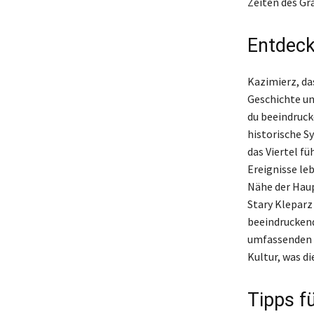
Zeiten des Gr
Entdeck
Kazimierz, das
Geschichte und
du beeindruck
historische S
das Viertel f
Ereignisse le
Nähe der Haup
Stary Kleparz 
beeindruckend
umfassenden E
Kultur, was d
Tipps f