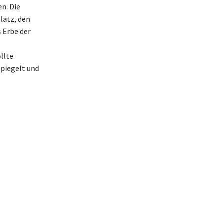
n. Die
latz, den
 Erbe der
llte.
spiegelt und