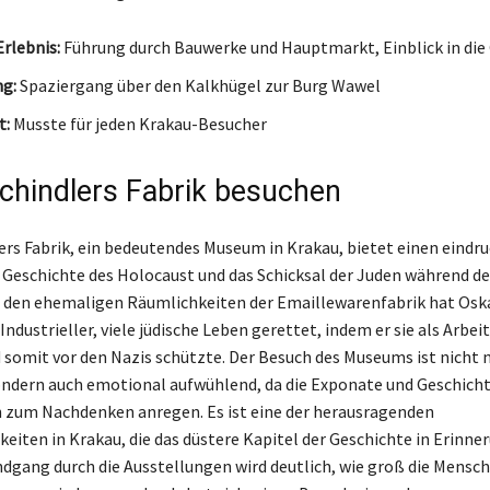
rlebnis:
Führung durch Bauwerke und Hauptmarkt, Einblick in die
g:
Spaziergang über den Kalkhügel zur Burg Wawel
t:
Musste für jeden Krakau-Besucher
chindlers Fabrik besuchen
ers Fabrik, ein bedeutendes Museum in Krakau, bietet einen eindr
ie Geschichte des Holocaust und das Schicksal der Juden während d
n den ehemaligen Räumlichkeiten der Emaillewarenfabrik hat Oska
Industrieller, viele jüdische Leben gerettet, indem er sie als Arbei
d somit vor den Nazis schützte. Der Besuch des Museums ist nicht 
ondern auch emotional aufwühlend, da die Exponate und Geschicht
 zum Nachdenken anregen. Es ist eine der herausragenden
eiten in Krakau, die das düstere Kapitel der Geschichte in Erinne
dgang durch die Ausstellungen wird deutlich, wie groß die Menschl