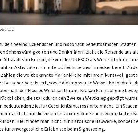
tt Kurier
zu den beeindruckendsten und historisch bedeutsamsten Städten 
igen Sehenswürdigkeiten und Denkmälern zieht sie Reisende aus all
ie Altstadt von Krakau, die von der UNESCO als Weltkulturerbe ane
zahl an Aktivitäten für unterschiedliche Geschmäcker bereit. Zu d
ählen die weltbekannte Marienkirche mit ihrem kunstvoll gesta
er Besucher begeistert, sowie die imposante Wawel-Kathedrale, d
oberhalb des Flusses Weichsel thront. Krakau kann auf eine bewe
rückblicken, die stark durch den Zweiten Weltkrieg geprägt wurde,
m bedeutenden Ziel für Geschichtsinteressierte macht. Ein Stadtpl
unerlässlich, um die vielen faszinierenden Sehenswürdigkeiten K
kunden. Hier findet man nicht nur historische Bauwerke, sondern 
ps für unvergessliche Erlebnisse beim Sightseeing.