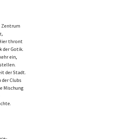
s Zentrum
z,
Hier thront
 der Gotik.
ehr ein,
stellen.
t der Stadt.
 der Clubs
te Mischung
e
chte.
nce-