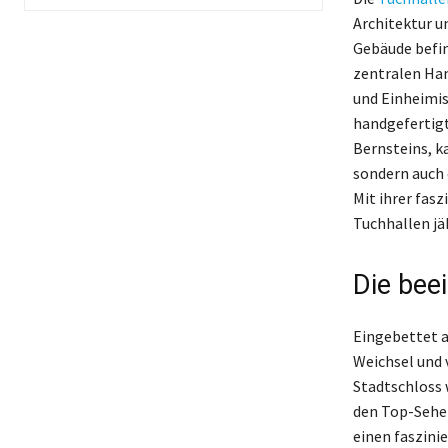
Architektur u
Gebäude befin
zentralen Han
und Einheimis
handgefertigt
Bernsteins, k
sondern auch 
Mit ihrer fas
Tuchhallen jä
Die bee
Eingebettet a
Weichsel und 
Stadtschloss w
den Top-Sehen
einen faszini