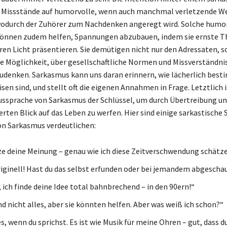
t, Missstände auf humorvolle, wenn auch manchmal verletzende We
wodurch der Zuhörer zum Nachdenken angeregt wird. Solche humo
önnen zudem helfen, Spannungen abzubauen, indem sie ernste T
ren Licht präsentieren. Sie demütigen nicht nur den Adressaten, 
ie Möglichkeit, über gesellschaftliche Normen und Missverständni
udenken. Sarkasmus kann uns daran erinnern, wie lächerlich bes
en sind, und stellt oft die eigenen Annahmen in Frage. Letztlich i
ssprache von Sarkasmus der Schlüssel, um durch Übertreibung un
erten Blick auf das Leben zu werfen. Hier sind einige sarkastische 
n Sarkasmus verdeutlichen:
ze deine Meinung – genau wie ich diese Zeitverschwendung schätze
riginell! Hast du das selbst erfunden oder bei jemandem abgescha
 ich finde deine Idee total bahnbrechend – in den 90ern!“
nd nicht alles, aber sie könnten helfen. Aber was weiß ich schon?“
es, wenn du sprichst. Es ist wie Musik für meine Ohren – gut, dass d