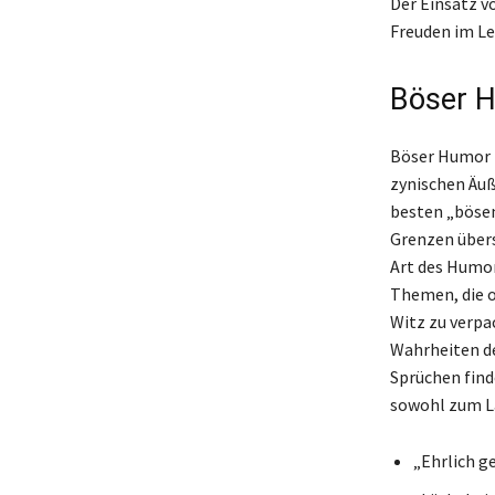
Der Einsatz v
Freuden im Le
Böser H
Böser Humor h
zynischen Äuß
besten „bösen
Grenzen übers
Art des Humor
Themen, die of
Witz zu verpa
Wahrheiten de
Sprüchen find
sowohl zum La
„Ehrlich ge