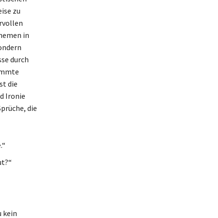
ise zu
rvollen
hemen in
sondern
sse durch
timmte
st die
d Ironie
Sprüche, die
.“
ut?“
u kein