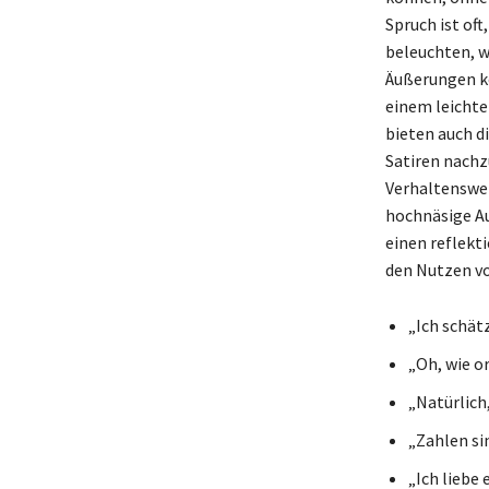
Spruch ist of
beleuchten, 
Äußerungen k
einem leichte
bieten auch d
Satiren nachz
Verhaltensweis
hochnäsige Au
einen reflekti
den Nutzen vo
„Ich schät
„Oh, wie o
„Natürlich,
„Zahlen si
„Ich liebe 