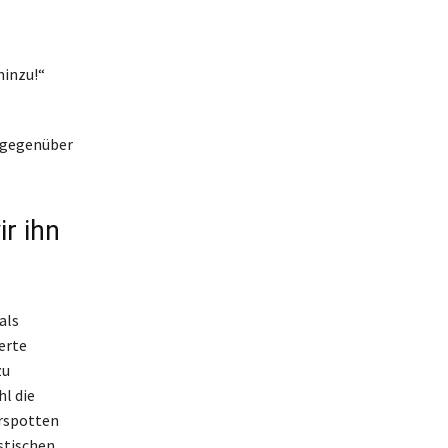
hinzu!“
n gegenüber
r ihn
als
erte
zu
hl die
erspotten
stischen