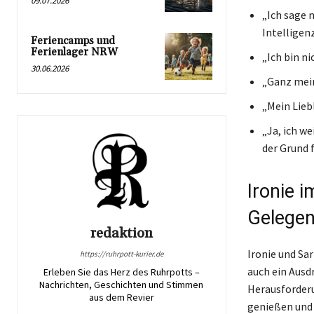
09.07.2026
„Ich sage n
Intelligen
Feriencamps und
Ferienlager NRW
„Ich bin ni
30.06.2026
„Ganz mein
„Mein Liebl
„Ja, ich we
der Grund f
Ironie i
Gelegen
redaktion
Ironie und Sa
https://ruhrpott-kurier.de
auch ein Ausdr
Erleben Sie das Herz des Ruhrpotts –
Nachrichten, Geschichten und Stimmen
Herausforderu
aus dem Revier
genießen und 