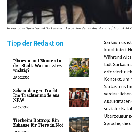
Ironie, böse Sprüche und Sarkasmus: Die besten Seiten des Humors | Archivbild ©
Tipp der Redaktion
Sarkasmus ist
kombiniert Hu
Während witzi
Pflanzen und Blumen in
lädt Sarkasmu
der Stadt: Warum ist es
wichtig?
erfordert nic
29.06.2026
Kontext, um n
Sarkasmus find
Schaumburger Tracht:
verdeutlichen.
Die Trachtenmode aus
NRW
Absurditäten 
04.07.2026
sozialer Kata
Überzeugungen
Tierheim Bottrop: Ein
Sprüche, die d
Zuhause für Tiere in Not