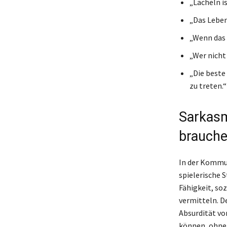
„Lächeln i
„Das Leben 
„Wenn das 
„Wer nicht
„Die beste
zu treten.“
Sarkasm
brauch
In der Kommun
spielerische 
Fähigkeit, so
vermitteln. D
Absurdität vo
können, ohne 