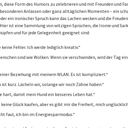
, diese Form des Humors zu zelebrieren und mit Freunden und Fam
i besonderen Anlässen oder ganz alltäglichen Momenten – ein sch
r ein ironischer Spruch kann das Lachen wecken und die Freuden
Hier ist eine Sammlung von witzigen Sprüchen, die Ironie und Sa
üpfen und für jede Gelegenheit geeignet sind:
keine Fehler. Ich werde lediglich kreativ.“
nschen sind wie Wolken. Wenn sie verschwinden, wird der Tag ei
n einer Beziehung mit meinem WLAN. Es ist kompliziert.“
 ist kurz. Lächeln wir, solange wir noch Zähne haben.“
te hart, damit mein Hund ein besseres Leben hat.“
keine Glück kaufen, aber es gibt mir die Freiheit, mich unglücklich
cht faul, ich bin im Energiesparmodus.“