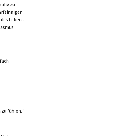
ilie zu
arfsinniger
 des Lebens
rkasmus
nfach
 zu fühlen.“