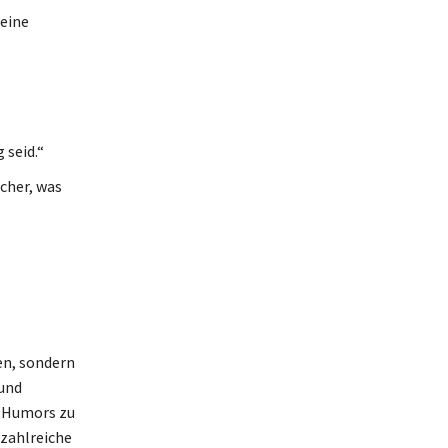
meine
 seid.“
icher, was
en, sondern
 und
s Humors zu
 zahlreiche