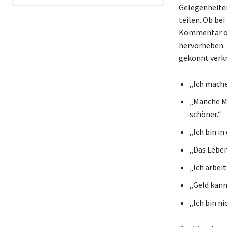
Gelegenheiten
teilen. Ob be
Kommentar ode
hervorheben. 
gekonnt verkn
„Ich mache 
„Manche Me
schöner.“
„Ich bin i
„Das Leben
„Ich arbei
„Geld kann 
„Ich bin ni