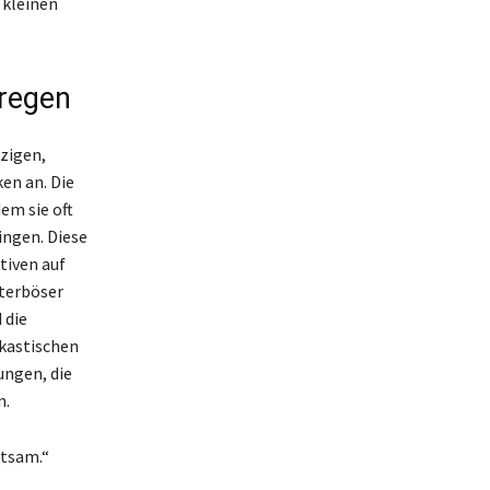
 kleinen
regen
tzigen,
en an. Die
em sie oft
ngen. Diese
tiven auf
tterböser
 die
kastischen
ungen, die
n.
ltsam.“