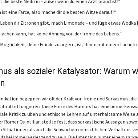
st die beste Medizin – außer wenn du einen Arzt brauchst!“
ist eine Farce, also mache dir die besten Witze darauf!“
Leben dir Zitronen gibt, mach Limonade – und füge etwas Wodka 
 lachen kann, hat keine Ahnung von der Ironie des Lebens.“
 Möglichkeit, deine Feinde zu ärgern, ist, ihnen mit einem Lächel
us als sozialer Katalysator: Warum wi
en
ikation begegnen wir oft der Kraft von Ironie und Sarkasmus, die 
Stilmittel fungieren. Diese Form des Humors hat eine bemerkensw
ziale Kritik zu üben und ethische Lehren auf unterhaltsame Weise 
er Römer Quintilian stellte fest, dass sarkastische Aussagen sowo
n Situationen als auch die Schwächen menschlichen Verhaltens v
dabei immer verletzend zu sein. Die Intention hinter einem sarka