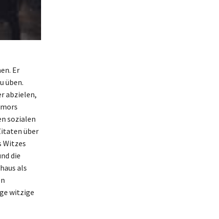
en. Er
u üben.
r abzielen,
Humors
en sozialen
Zitaten über
s Witzes
und die
haus als
en
ge witzige