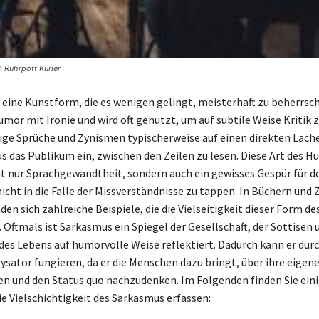
 Ruhrpott Kurier
 eine Kunstform, die es wenigen gelingt, meisterhaft zu beherrsch
mor mit Ironie und wird oft genutzt, um auf subtile Weise Kritik z
ge Sprüche und Zynismen typischerweise auf einen direkten Lache
s das Publikum ein, zwischen den Zeilen zu lesen. Diese Art des 
ht nur Sprachgewandtheit, sondern auch ein gewisses Gespür für d
icht in die Falle der Missverständnisse zu tappen. In Büchern und 
en sich zahlreiche Beispiele, die die Vielseitigkeit dieser Form de
 Oftmals ist Sarkasmus ein Spiegel der Gesellschaft, der Sottisen 
des Lebens auf humorvolle Weise reflektiert. Dadurch kann er durc
lysator fungieren, da er die Menschen dazu bringt, über ihre eigen
 und den Status quo nachzudenken. Im Folgenden finden Sie eini
ie Vielschichtigkeit des Sarkasmus erfassen: