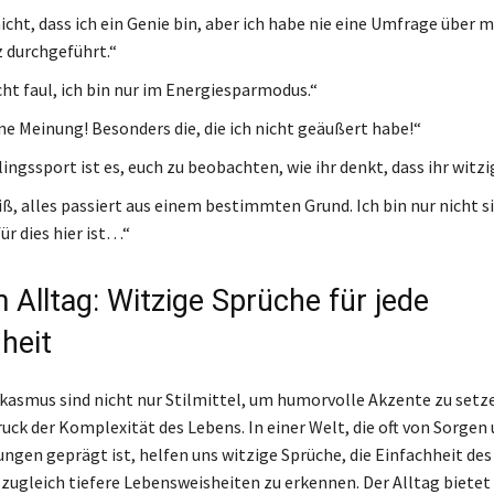
icht, dass ich ein Genie bin, aber ich habe nie eine Umfrage über 
z durchgeführt.“
cht faul, ich bin nur im Energiesparmodus.“
e Meinung! Besonders die, die ich nicht geäußert habe!“
ingssport ist es, euch zu beobachten, wie ihr denkt, dass ihr witzig
iß, alles passiert aus einem bestimmten Grund. Ich bin nur nicht s
ür dies hier ist…“
m Alltag: Witzige Sprüche für jede
heit
rkasmus sind nicht nur Stilmittel, um humorvolle Akzente zu setz
uck der Komplexität des Lebens. In einer Welt, die oft von Sorgen
ngen geprägt ist, helfen uns witzige Sprüche, die Einfachheit de
zugleich tiefere Lebensweisheiten zu erkennen. Der Alltag bietet