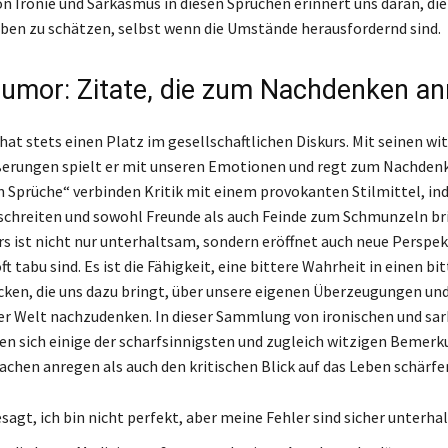
on Ironie und Sarkasmus in diesen Sprüchen erinnert uns daran, die
ben zu schätzen, selbst wenn die Umstände herausfordernd sind.
umor: Zitate, die zum Nachdenken an
at stets einen Platz im gesellschaftlichen Diskurs. Mit seinen wi
erungen spielt er mit unseren Emotionen und regt zum Nachdenk
 Sprüche“ verbinden Kritik mit einem provokanten Stilmittel, ind
chreiten und sowohl Freunde als auch Feinde zum Schmunzeln bri
s ist nicht nur unterhaltsam, sondern eröffnet auch neue Perspek
t tabu sind. Es ist die Fähigkeit, eine bittere Wahrheit in einen bi
cken, die uns dazu bringt, über unsere eigenen Überzeugungen und
r Welt nachzudenken. In dieser Sammlung von ironischen und sar
en sich einige der scharfsinnigsten und zugleich witzigen Bemerk
chen anregen als auch den kritischen Blick auf das Leben schärfe
sagt, ich bin nicht perfekt, aber meine Fehler sind sicher unterha