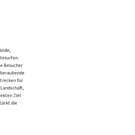
ände,
tesurfen.
ie Besucher
emberaubende
Strecken für
 Landschaft,
ekten Ziel
tärkt die