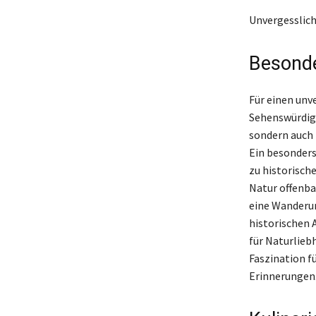
Unvergesslich
Besonde
Für einen unv
Sehenswürdigk
sondern auch 
Ein besonders
zu historisch
Natur offenbar
eine Wanderun
historischen 
für Naturliebh
Faszination f
Erinnerungen