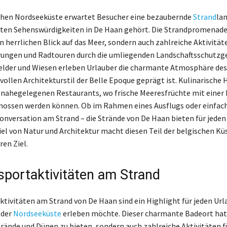
chen Nordseeküste erwartet Besucher eine bezaubernde
Strand
lan
ten Sehenswürdigkeiten in De Haan gehört. Die Strandpromenade
n herrlichen Blick auf das Meer, sondern auch zahlreiche Aktivität
ungen und Radtouren durch die umliegenden Landschaftsschutzge
elder und Wiesen erleben Urlauber die charmante Atmosphäre des 
vollen Architekturstil der Belle Epoque geprägt ist. Kulinarische 
 nahegelegenen Restaurants, wo frische Meeresfrüchte mit einer 
nossen werden können. Ob im Rahmen eines Ausflugs oder einfach
nversation am Strand – die Strände von De Haan bieten für jeden
 von Natur und Architektur macht diesen Teil der belgischen Kü
en Ziel.
portaktivitäten am Strand
tivitäten am Strand von De Haan sind ein Highlight für jeden Urla
 der
Nordseeküste
erleben möchte. Dieser charmante Badeort hat 
rände und Dünen zu bieten, sondern auch zahlreiche Aktivitäten f