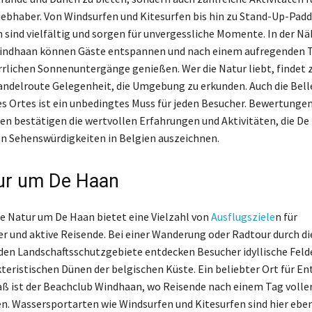
ebhaber. Von Windsurfen und Kitesurfen bis hin zu Stand-Up-Paddl
 sind vielfältig und sorgen für unvergessliche Momente. In der Nä
indhaan können Gäste entspannen und nach einem aufregenden 
rrlichen Sonnenuntergänge genießen. Wer die Natur liebt, findet
ndelroute Gelegenheit, die Umgebung zu erkunden. Auch die Bell
es Ortes ist ein unbedingtes Muss für jeden Besucher. Bewertunge
en bestätigen die wertvollen Erfahrungen und Aktivitäten, die De
en Sehenswürdigkeiten in Belgien auszeichnen.
ur um De Haan
e Natur um De Haan bietet eine Vielzahl von
Ausflugsziele
n für
r und aktive Reisende. Bei einer Wanderung oder Radtour durch di
en Landschaftsschutzgebiete entdecken Besucher idyllische Feld
kteristischen Dünen der belgischen Küste. Ein beliebter Ort für 
ß ist der Beachclub Windhaan, wo Reisende nach einem Tag voller
n. Wassersportarten wie Windsurfen und Kitesurfen sind hier eben