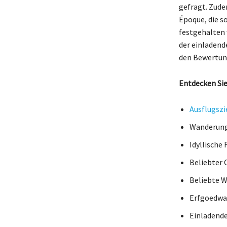
gefragt. Zude
Époque, die s
festgehalten 
der einladend
den Bewertun
Entdecken Sie
Ausflugszi
Wanderung
Idyllische
Beliebter 
Beliebte W
Erfgoedwan
Einladend