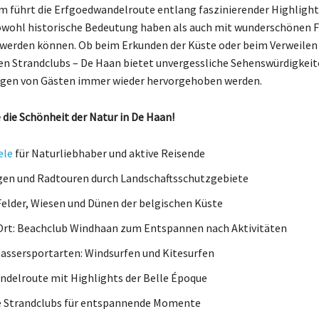
m führt die Erfgoedwandelroute entlang faszinierender Highlight
owohl historische Bedeutung haben als auch mit wunderschönen 
werden können. Ob beim Erkunden der Küste oder beim Verweilen
en Strandclubs – De Haan bietet unvergessliche Sehenswürdigkeite
gen von Gästen immer wieder hervorgehoben werden.
 die Schönheit der Natur in De Haan!
ele
für Naturliebhaber und aktive Reisende
en und Radtouren durch Landschaftsschutzgebiete
 Felder, Wiesen und Dünen der belgischen Küste
Ort: Beachclub Windhaan zum Entspannen nach Aktivitäten
assersportarten: Windsurfen und Kitesurfen
delroute mit Highlights der Belle Époque
e Strandclubs für entspannende Momente