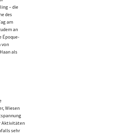
ing – die
he des
Tag am
 zudem an
e Époque-
n von
 Haan als
e
er, Wiesen
Entspannung
 Aktivitäten
falls sehr