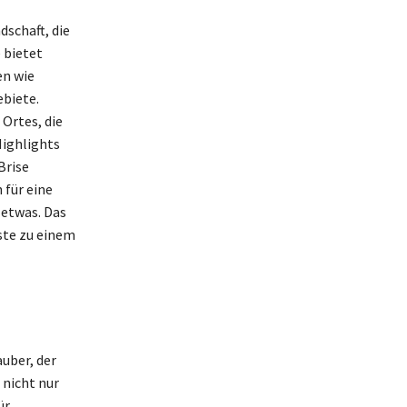
dschaft, die
 bietet
en wie
biete.
Ortes, die
Highlights
Brise
 für eine
 etwas. Das
ste zu einem
uber, der
nicht nur
ür