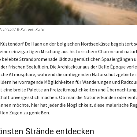
Archivbild © Ruhrpott Kurier
e Küstendorf De Haan an der belgischen Nordseeküste begeistert s
einer einzigartigen Mischung aus historischem Charme und natürl
ie belebte Strandpromenade lädt zu gemütlichen Spaziergängen u
 der frischen Seeluft ein. Die Architektur aus der Belle Époque ver
sche Atmosphäre, während die umliegenden Naturschutzgebiete m
ldern hervorragende Möglichkeiten für Wanderungen und Radtour
t eine breite Palette an Freizeitmöglichkeiten und Übernachtun
thalt unvergesslich machen. Ob man die Natur erkunden oder ein
nnen möchte, hier hat jeder die Möglichkeit, diese malerische Re
ollen Zügen zu genießen.
önsten Strände entdecken