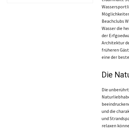
Wassersportli
Möglichkeiten
Beachclubs W
Wasser die he
der Erfgoedwa
Architektur d
früheren Gäst
eine der best
Die Nat
Die unberührt
Naturliebhabe
beeindruckend
und die chara
und Strandspa
relaxen könne