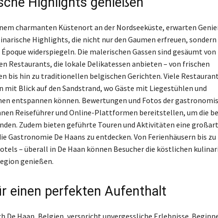
ische Highlights genießen
einem charmanten Küstenort an der Nordseeküste, erwarten Genie
linarische Highlights, die nicht nur den Gaumen erfreuen, sondern
le Époque widerspiegeln. Die malerischen Gassen sind gesäumt von
n Restaurants, die lokale Delikatessen anbieten – von frischen
n bis hin zu traditionellen belgischen Gerichten. Viele Restauran
n mit Blick auf den Sandstrand, wo Gäste mit Liegestühlen und
en entspannen können. Bewertungen und Fotos der gastronomi
en Reiseführer und Online-Plattformen bereitstellen, um die b
inden. Zudem bieten geführte Touren und Aktivitäten eine großar
die Gastronomie De Haans zu entdecken. Von Ferienhäusern bis zu
tels – überall in De Haan können Besucher die köstlichen kulinar
egion genießen.
ür einen perfekten Aufenthalt
ch De Haan, Belgien, verspricht unvergessliche Erlebnisse. Beginne