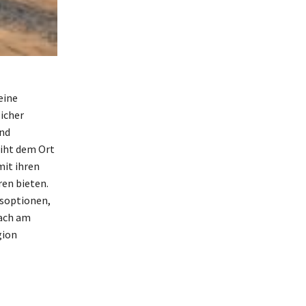
eine
icher
nd
leiht dem Ort
it ihren
en bieten.
gsoptionen,
fach am
gion