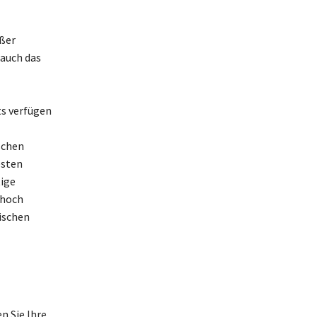
ßer
 auch das
ts verfügen
schen
esten
tige
 hoch
ischen
n Sie Ihre