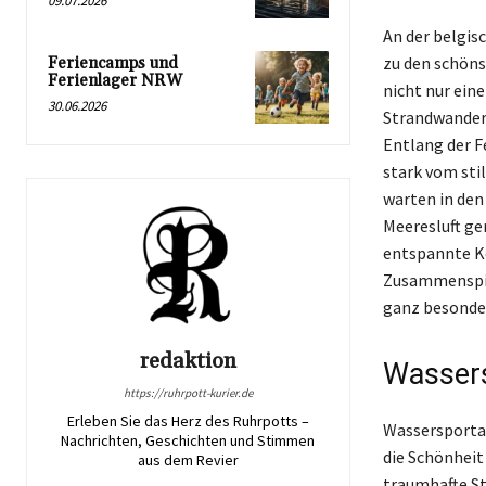
09.07.2026
An der belgis
zu den schöns
Feriencamps und
Ferienlager NRW
nicht nur eine
30.06.2026
Strandwander
Entlang der F
stark vom stil
warten in den
Meeresluft ge
entspannte Ko
Zusammenspiel
ganz besonder
redaktion
Wassers
https://ruhrpott-kurier.de
Erleben Sie das Herz des Ruhrpotts –
Wassersportak
Nachrichten, Geschichten und Stimmen
die Schönheit
aus dem Revier
traumhafte St