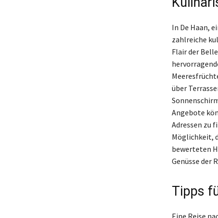
Kulinar
In De Haan, 
zahlreiche ku
Flair der Bel
hervorragende
Meeresfrüchte
über Terrasse
Sonnenschirm
Angebote könn
Adressen zu f
Möglichkeit, 
bewerteten Ho
Genüsse der R
Tipps f
Eine Reise na