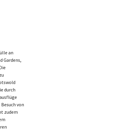
ülle an
nd Gardens,
Die
zu
Cotswold
e durch
ausflüge
n Besuch von
cht zudem
rem
hren