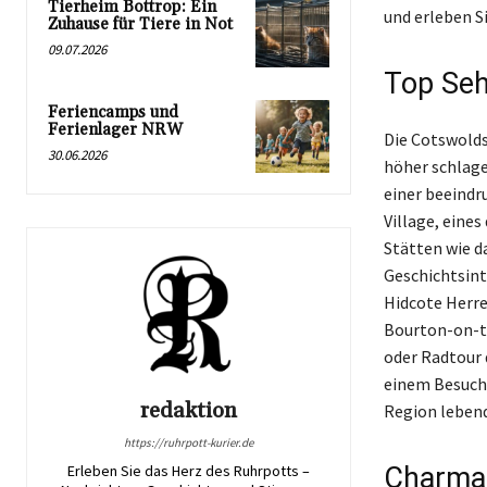
Tierheim Bottrop: Ein
und erleben Si
Zuhause für Tiere in Not
09.07.2026
Top Seh
Feriencamps und
Ferienlager NRW
Die Cotswolds
30.06.2026
höher schlage
einer beeindr
Village, eine
Stätten wie d
Geschichtsint
Hidcote Herre
Bourton-on-th
oder Radtour 
einem Besuch 
redaktion
Region lebend
https://ruhrpott-kurier.de
Charman
Erleben Sie das Herz des Ruhrpotts –