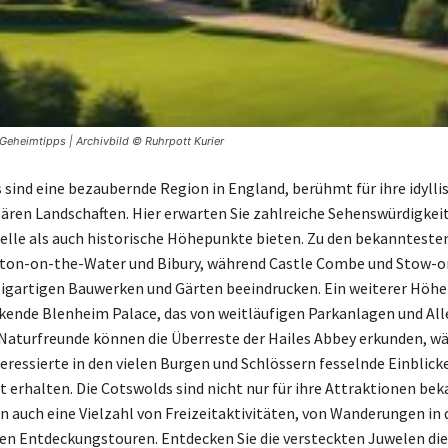
eheimtipps | Archivbild © Ruhrpott Kurier
 sind eine bezaubernde Region in England, berühmt für ihre idylli
ären Landschaften. Hier erwarten Sie zahlreiche Sehenswürdigkeit
elle als auch historische Höhepunkte bieten. Zu den bekannteste
ton-on-the-Water und Bibury, während Castle Combe und Stow-
zigartigen Bauwerken und Gärten beeindrucken. Ein weiterer Höhe
kende Blenheim Palace, das von weitläufigen Parkanlagen und Al
Naturfreunde können die Überreste der Hailes Abbey erkunden, w
ressierte in den vielen Burgen und Schlössern fesselnde Einblicke
 erhalten. Die Cotswolds sind nicht nur für ihre Attraktionen bek
n auch eine Vielzahl von Freizeitaktivitäten, von Wanderungen in 
hen Entdeckungstouren. Entdecken Sie die versteckten Juwelen di