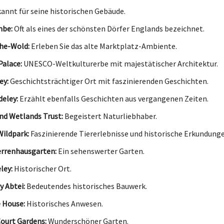
annt für seine historischen Gebäude.
mbe:
Oft als eines der schönsten Dörfer Englands bezeichnet.
he-Wold:
Erleben Sie das alte Marktplatz-Ambiente.
alace:
UNESCO-Weltkulturerbe mit majestätischer Architektur.
ey:
Geschichtsträchtiger Ort mit faszinierenden Geschichten.
deley:
Erzählt ebenfalls Geschichten aus vergangenen Zeiten.
nd Wetlands Trust:
Begeistert Naturliebhaber.
ildpark:
Faszinierende Tiererlebnisse und historische Erkundunge
errenhausgarten:
Ein sehenswerter Garten.
ley:
Historischer Ort.
 Abtei:
Bedeutendes historisches Bauwerk.
 House:
Historisches Anwesen.
Court Gardens:
Wunderschöner Garten.