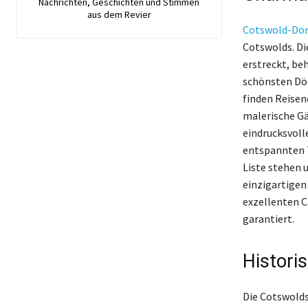
Nachrichten, Geschichten und Stimmen
aus dem Revier
Cotswold-Dör
Cotswolds. Die
erstreckt, be
schönsten Dör
finden Reisen
malerische Gä
eindrucksvoll
entspannten T
Liste stehen u
einzigartigen
exzellenten C
garantiert.
Histori
Die Cotswolds 