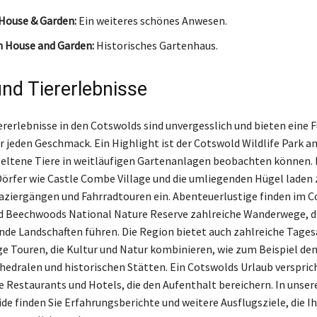
House & Garden:
Ein weiteres schönes Anwesen.
 House and Garden:
Historisches Gartenhaus.
und Tiererlebnisse
ererlebnisse in den Cotswolds sind unvergesslich und bieten eine F
ür jeden Geschmack. Ein Highlight ist der Cotswold Wildlife Park a
eltene Tiere in weitläufigen Gartenanlagen beobachten können. 
örfer wie Castle Combe Village und die umliegenden Hügel laden 
paziergängen und Fahrradtouren ein. Abenteuerlustige finden im 
Beechwoods National Nature Reserve zahlreiche Wanderwege, di
e Landschaften führen. Die Region bietet auch zahlreiche Tages
e Touren, die Kultur und Natur kombinieren, wie zum Beispiel de
hedralen und historischen Stätten. Ein Cotswolds Urlaub verspri
 Restaurants und Hotels, die den Aufenthalt bereichern. In unse
de finden Sie Erfahrungsberichte und weitere Ausflugsziele, die I