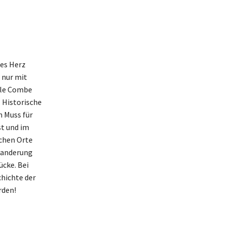
des Herz
 nur mit
tle Combe
. Historische
n Muss für
st und im
schen Orte
Wanderung
ücke. Bei
chichte der
rden!