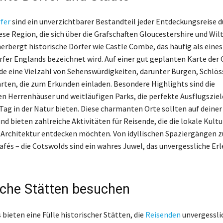
fer
sind ein unverzichtbarer Bestandteil jeder Entdeckungsreise d
se Region, die sich über die Grafschaften Gloucestershire und Wil
herbergt historische Dörfer wie Castle Combe, das häufig als eines
fer Englands bezeichnet wird. Auf einer gut geplanten Karte der
de eine Vielzahl von Sehenswürdigkeiten, darunter Burgen, Schlös
rten, die zum Erkunden einladen. Besondere Highlights sind die
en Herrenhäuser und weitläufigen Parks, die perfekte Ausflugsziel
ag in der Natur bieten. Diese charmanten Orte sollten auf deine
nd bieten zahlreiche Aktivitäten für Reisende, die die lokale Kultu
 Architektur entdecken möchten. Von idyllischen Spaziergängen z
afés – die Cotswolds sind ein wahres Juwel, das unvergessliche Er
sche Stätten besuchen
bieten eine Fülle historischer Stätten, die
Reisenden
unvergessli