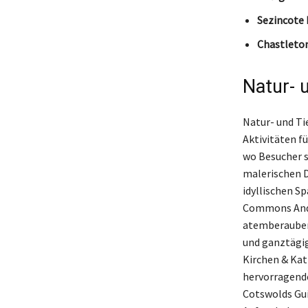
Sezincote 
Chastleton
Natur- 
Natur- und Ti
Aktivitäten f
wo Besucher s
malerischen D
idyllischen S
Commons And 
atemberaubend
und ganztägig
Kirchen & Kat
hervorragende
Cotswolds Gui