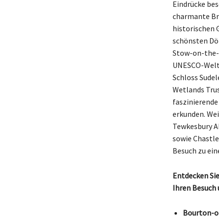
Eindrücke bes
charmante Brü
historischen G
schönsten Dör
Stow-on-the-W
UNESCO-Weltku
Schloss Sudel
Wetlands Trus
faszinierende
erkunden. Wei
Tewkesbury Ab
sowie Chastle
Besuch zu ein
Entdecken Sie
Ihren Besuch 
Bourton-o