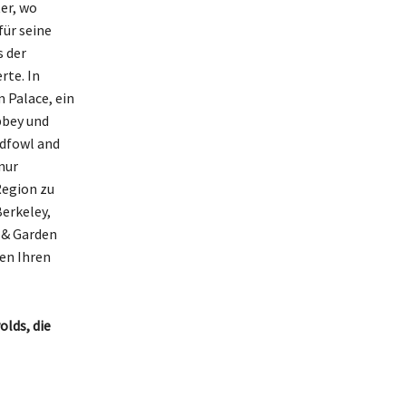
er, wo
für seine
s der
rte. In
 Palace, ein
bbey und
ldfowl and
nur
Region zu
erkeley,
 & Garden
en Ihren
lds, die