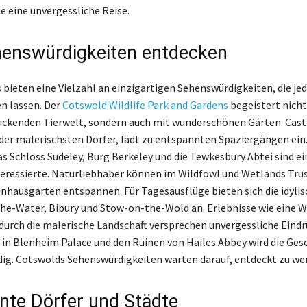
e eine unvergessliche Reise.
enswürdigkeiten entdecken
 bieten eine Vielzahl an einzigartigen Sehenswürdigkeiten, die je
n lassen. Der
Cotswold Wildlife Park and Gardens
begeistert nicht
uckenden Tierwelt, sondern auch mit wunderschönen Gärten. Cas
s der malerischsten Dörfer, lädt zu entspannten Spaziergängen ein
as Schloss Sudeley, Burg Berkeley und die Tewkesbury Abtei sind ei
eressierte. Naturliebhaber können im Wildfowl und Wetlands Tru
nhausgarten entspannen. Für Tagesausflüge bieten sich die idyli
e-Water, Bibury und Stow-on-the-Wold an. Erlebnisse wie eine 
durch die malerische Landschaft versprechen unvergessliche Eindr
in Blenheim Palace und den Ruinen von Hailes Abbey wird die Ges
ig. Cotswolds Sehenswürdigkeiten warten darauf, entdeckt zu we
te Dörfer und Städte