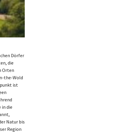
schen Dörfer
en, die
n Orten
on-the-Wold
punkt ist
leen
ährend
 in die
annt,
der Natur bis
eser Region