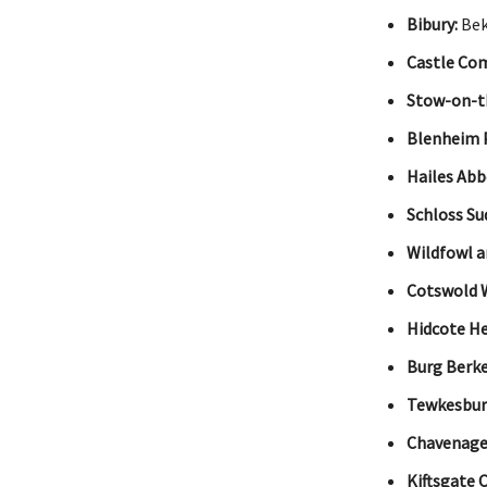
Bibury:
Bek
Castle Co
Stow-on-t
Blenheim P
Hailes Abb
Schloss Su
Wildfowl a
Cotswold W
Hidcote H
Burg Berke
Tewkesbury
Chavenage
Kiftsgate 