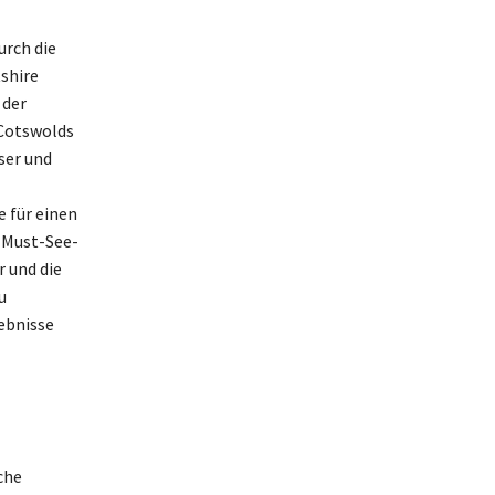
urch die
tshire
 der
 Cotswolds
ser und
e für einen
r Must-See-
r und die
u
lebnisse
che