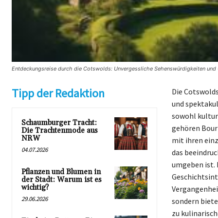
Entdeckungsreise durch die Cotswolds: Unvergessliche Sehenswürdigkeiten und G
Tipp der Redaktion
Die Cotswolds
und spektakul
sowohl kultur
Schaumburger Tracht:
gehören Bour
Die Trachtenmode aus
NRW
mit ihren ein
04.07.2026
das beeindruc
umgeben ist. 
Pflanzen und Blumen in
Geschichtsinte
der Stadt: Warum ist es
wichtig?
Vergangenheit
29.06.2026
sondern biete
zu kulinarisc