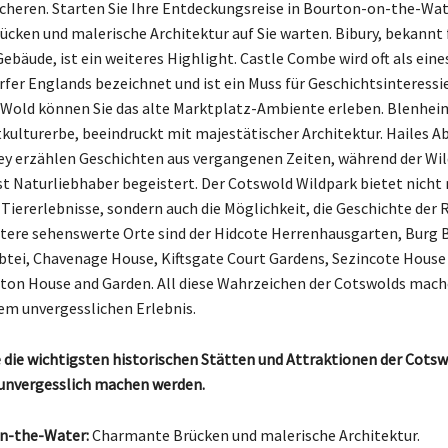
cheren. Starten Sie Ihre Entdeckungsreise in Bourton-on-the-Wat
cken und malerische Architektur auf Sie warten. Bibury, bekannt 
ebäude, ist ein weiteres Highlight. Castle Combe wird oft als eine
fer Englands bezeichnet und ist ein Muss für Geschichtsinteressie
old können Sie das alte Marktplatz-Ambiente erleben. Blenheim
lturerbe, beeindruckt mit majestätischer Architektur. Hailes A
ey erzählen Geschichten aus vergangenen Zeiten, während der Wi
t Naturliebhaber begeistert. Der Cotswold Wildpark bietet nicht 
 Tiererlebnisse, sondern auch die Möglichkeit, die Geschichte der 
tere sehenswerte Orte sind der Hidcote Herrenhausgarten, Burg B
tei, Chavenage House, Kiftsgate Court Gardens, Sezincote House
ton House and Garden. All diese Wahrzeichen der Cotswolds mach
em unvergesslichen Erlebnis.
 die wichtigsten historischen Stätten und Attraktionen der Cotswo
unvergesslich machen werden.
n-the-Water:
Charmante Brücken und malerische Architektur.