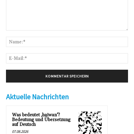
Kommentar:
Na
E-
Mai
Aktuelle Nachrichten
Was bedeutet ‚haiwan‘?
Bedeutung und Übersetzung
auf Deutsch
07.08.2026