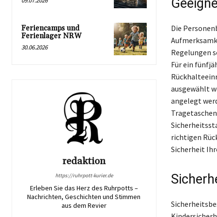
Geeigne
09.07.2026
Die Personenb
Feriencamps und
Ferienlager NRW
Aufmerksamkei
30.06.2026
Regelungen sc
Für ein fünfjä
Rückhalteeinr
ausgewählt we
angelegt werd
Tragetaschen f
Sicherheitsst
richtigen Rüc
Sicherheit Ih
redaktion
Sicherh
https://ruhrpott-kurier.de
Erleben Sie das Herz des Ruhrpotts –
Nachrichten, Geschichten und Stimmen
Sicherheitsbe
aus dem Revier
Kindersicherh