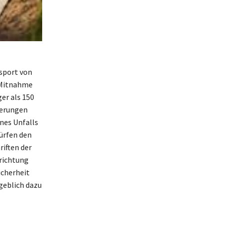
nsport von
e Mitnahme
er als 150
herungen
nes Unfalls
dürfen den
riften der
rrichtung
icherheit
geblich dazu