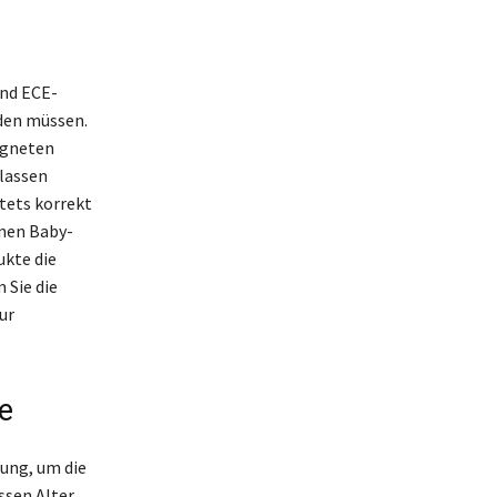
und ECE-
den müssen.
eigneten
lassen
tets korrekt
nnen Baby-
ukte die
 Sie die
ur
e
ung, um die
sen Alter,