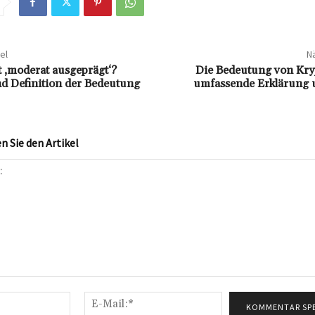
el
Nä
 ‚moderat ausgeprägt‘?
Die Bedeutung von Kryp
d Definition der Bedeutung
umfassende Erklärung 
 Sie den Artikel
Name:*
E-
Mail:*