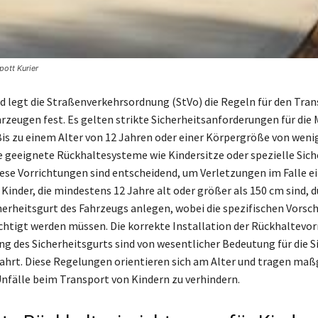
pott Kurier
d legt die Straßenverkehrsordnung (StVo) die Regeln für den Tra
hrzeugen fest. Es gelten strikte Sicherheitsanforderungen für di
Bis zu einem Alter von 12 Jahren oder einer Körpergröße von wenig
 geeignete Rückhaltesysteme wie Kindersitze oder spezielle Sic
ese Vorrichtungen sind entscheidend, um Verletzungen im Falle ei
Kinder, die mindestens 12 Jahre alt oder größer als 150 cm sind, 
herheitsgurt des Fahrzeugs anlegen, wobei die spezifischen Vorsch
chtigt werden müssen. Die korrekte Installation der Rückhaltevo
ng des Sicherheitsgurts sind von wesentlicher Bedeutung für die S
ahrt. Diese Regelungen orientieren sich am Alter und tragen maß
Unfälle beim Transport von Kindern zu verhindern.