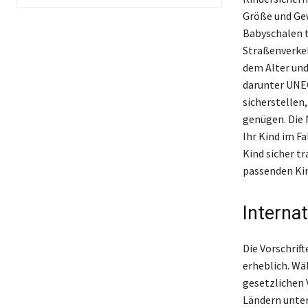
Größe und Gew
Babyschalen t
Straßenverkeh
dem Alter und
darunter UNEC
sicherstellen
genügen. Die 
Ihr Kind im Fa
Kind sicher t
passenden Ki
Interna
Die Vorschrif
erheblich. Wä
gesetzlichen 
Ländern unte