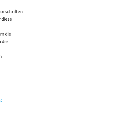
orschriften
 diese
d
m die
 die
n
g