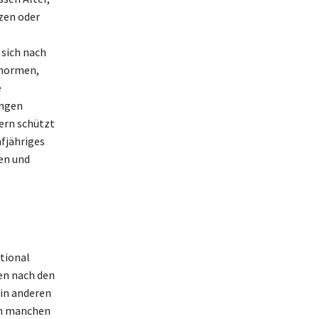
zen oder
sich nach
fnormen,
e
ungen
dern schützt
nfjähriges
gen und
tional
en nach den
 in anderen
in manchen