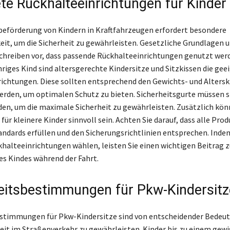
te Rückhalteeinrichtungen für Kinder
eförderung von Kindern in Kraftfahrzeugen erfordert besondere
t, um die Sicherheit zu gewährleisten. Gesetzliche Grundlagen 
hreiben vor, dass passende Rückhalteeinrichtungen genutzt wer
hriges Kind sind altersgerechte Kindersitze und Sitzkissen die ge
ichtungen. Diese sollten entsprechend den Gewichts- und Altersk
rden, um optimalen Schutz zu bieten. Sicherheitsgurte müssen s
en, um die maximale Sicherheit zu gewährleisten. Zusätzlich kö
ür kleinere Kinder sinnvoll sein. Achten Sie darauf, dass alle Prod
andards erfüllen und den Sicherungsrichtlinien entsprechen. Indem
khalteeinrichtungen wählen, leisten Sie einen wichtigen Beitrag z
res Kindes während der Fahrt.
eitsbestimmungen für Pkw-Kindersitz
stimmungen für Pkw-Kindersitze sind von entscheidender Bedeut
eit im Straßenverkehr zu gewährleisten. Kinder bis zu einem gewis