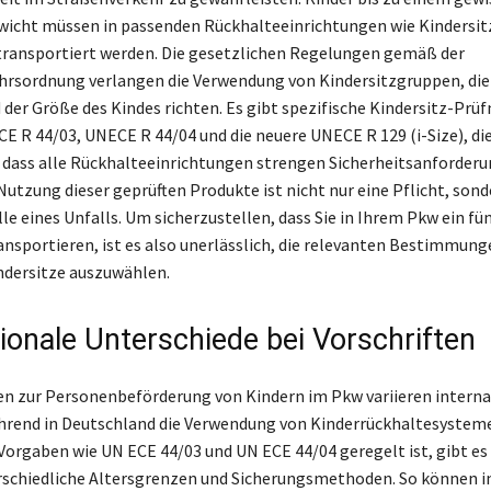
icht müssen in passenden Rückhalteeinrichtungen wie Kindersit
ransportiert werden. Die gesetzlichen Regelungen gemäß der
rsordnung verlangen die Verwendung von Kindersitzgruppen, die 
 der Größe des Kindes richten. Es gibt spezifische Kindersitz-Prü
E R 44/03, UNECE R 44/04 und die neuere UNECE R 129 (i-Size), di
, dass alle Rückhalteeinrichtungen strengen Sicherheitsanforder
Nutzung dieser geprüften Produkte ist nicht nur eine Pflicht, son
lle eines Unfalls. Um sicherzustellen, dass Sie in Ihrem Pkw ein fü
ransportieren, ist es also unerlässlich, die relevanten Bestimmun
ndersitze auszuwählen.
tionale Unterschiede bei Vorschriften
ten zur Personenbeförderung von Kindern im Pkw variieren interna
hrend in Deutschland die Verwendung von Kinderrückhaltesystem
Vorgaben wie UN ECE 44/03 und UN ECE 44/04 geregelt ist, gibt es
rschiedliche Altersgrenzen und Sicherungsmethoden. So können 