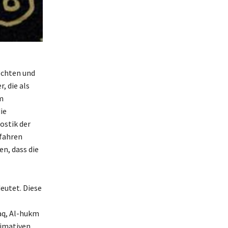
echten und
, die als
m
ie
ostik der
rfahren
n, dass die
deutet. Diese
Haq, Al-hukm
timativen