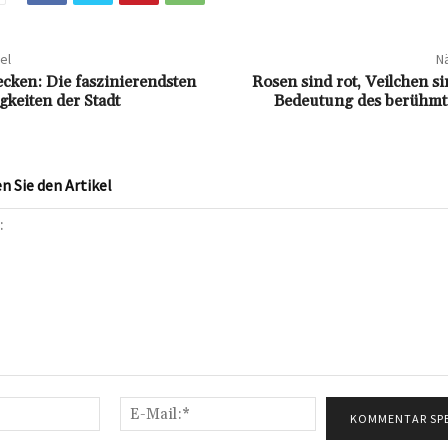
el
Nä
ecken: Die faszinierendsten
Rosen sind rot, Veilchen si
keiten der Stadt
Bedeutung des berühmt
 Sie den Artikel
Name:*
E-
Mail:*