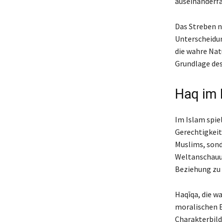
auseinanderfä
Das Streben n
Unterscheidun
die wahre Natu
Grundlage des
Haq im 
Im Islam spiel
Gerechtigkeit
Muslims, sond
Weltanschauun
Beziehung zu 
Haqīqa, die w
moralischen E
Charakterbild