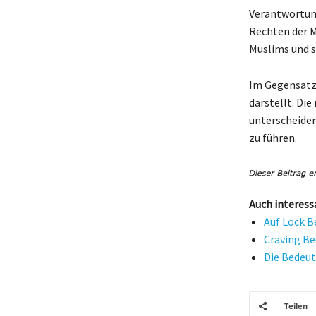
Verantwortung
Rechten der M
Muslims und se
Im Gegensatz 
darstellt. Die
unterscheiden
zu führen.
Auch interess
Auf Lock B
Craving Be
Die Bedeut
Teilen