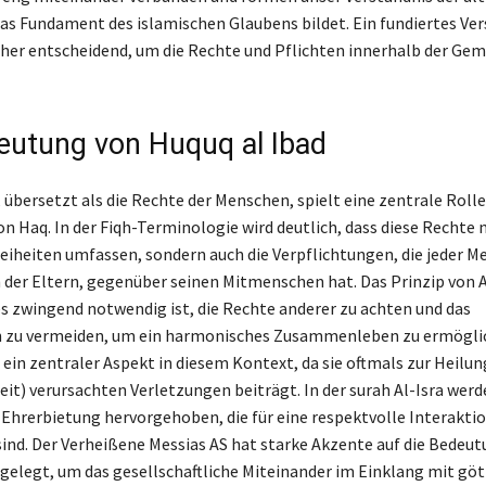
 das Fundament des islamischen Glaubens bildet. Ein fundiertes Ve
aher entscheidend, um die Rechte und Pflichten innerhalb der Gem
eutung von Huquq al Ibad
 übersetzt als die Rechte der Menschen, spielt eine zentrale Roll
n Haq. In der Fiqh-Terminologie wird deutlich, dass diese Rechte 
Freiheiten umfassen, sondern auch die Verpflichtungen, die jeder M
h der Eltern, gegenüber seinen Mitmenschen hat. Das Prinzip von 
es zwingend notwendig ist, die Rechte anderer zu achten und das
n zu vermeiden, um ein harmonisches Zusammenleben zu ermögli
 ein zentraler Aspekt in diesem Kontext, da sie oftmals zur Heilun
eit) verursachten Verletzungen beiträgt. In der surah Al-Isra wer
 Ehrerbietung hervorgehoben, die für eine respektvolle Interakti
ind. Der Verheißene Messias AS hat starke Akzente auf die Bedeu
 gelegt, um das gesellschaftliche Miteinander im Einklang mit göt