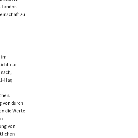
rständnis
einschaft zu
e im
nicht nur
ensch,
Al-Haq
chen.
g von durch
den die Werte
on
tung von
tlichen