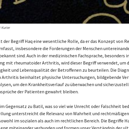
 Kurier
lt der Begriff Haq eine wesentliche Rolle, da er das Konzept von R
fasst, insbesondere die Forderungen der Menschen untereinander
 bekannt sind. Auch in der medizinischen Fachsprache, besonders i
mit rheumatoider Arthritis, wird dieser Begriff verwendet, um d
gkeit und Lebensqualität der Betroffenen zu beurteilen. Die Diagn
Arthritis beinhaltet physische Untersuchungen, bildgebende Ve
lysen, um den Krankheitsverlauf zu überwachen und sicherzustelle
sprüche der Patienten gewahrt bleiben.
im Gegensatz zu Batil, was so viel wie Unrecht oder Falschheit be
llung unterstreicht die Relevanz von Wahrheit und rechtmäßigen
owohl im sozialen als auch im rechtlichen Bereich. Die Begriffe 
 eng miteinander verbunden und formen unser Verständnis der ul