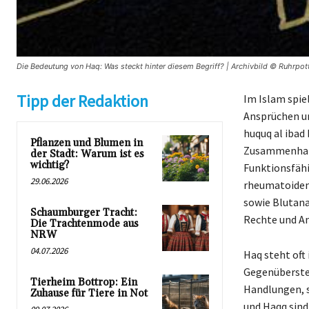
Die Bedeutung von Haq: Was steckt hinter diesem Begriff? | Archivbild © Ruhrpott
Tipp der Redaktion
Im Islam spie
Ansprüchen um
huquq al ibad
Pflanzen und Blumen in
Zusammenhang 
der Stadt: Warum ist es
wichtig?
Funktionsfähi
29.06.2026
rheumatoiden 
sowie Blutana
Schaumburger Tracht:
Rechte und An
Die Trachtenmode aus
NRW
04.07.2026
Haq steht oft 
Gegenüberste
Tierheim Bottrop: Ein
Handlungen, s
Zuhause für Tiere in Not
und Haqq sind