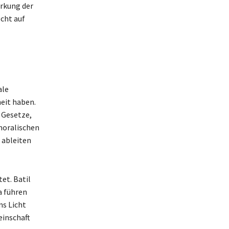
ärkung der
cht auf
ale
eit haben.
n Gesetze,
 moralischen
 ableiten
et. Batil
a führen
ns Licht
einschaft