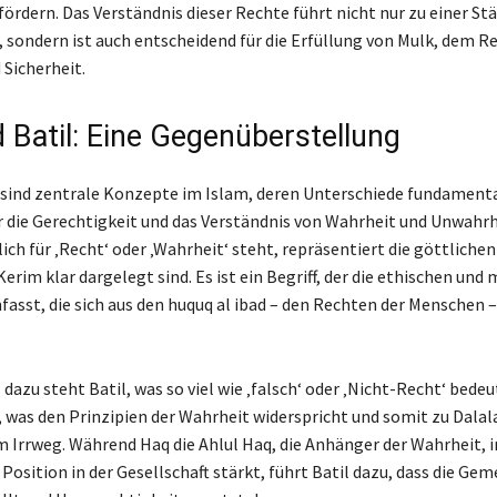
fördern. Das Verständnis dieser Rechte führt nicht nur zu einer St
 sondern ist auch entscheidend für die Erfüllung von Mulk, dem Re
Sicherheit.
 Batil: Eine Gegenüberstellung
 sind zentrale Konzepte im Islam, deren Unterschiede fundament
 die Gerechtigkeit und das Verständnis von Wahrheit und Unwahrh
ich für ‚Recht‘ oder ‚Wahrheit‘ steht, repräsentiert die göttliche
Kerim klar dargelegt sind. Es ist ein Begriff, der die ethischen und
asst, die sich aus den huquq al ibad – den Rechten der Menschen –
azu steht Batil, was so viel wie ‚falsch‘ oder ‚Nicht-Recht‘ bedeut
, was den Prinzipien der Wahrheit widerspricht und somit zu Dalal
m Irrweg. Während Haq die Ahlul Haq, die Anhänger der Wahrheit, i
 Position in der Gesellschaft stärkt, führt Batil dazu, dass die Gem