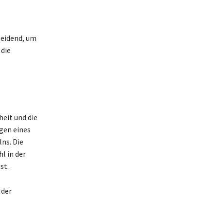
heidend, um
 die
heit und die
ngen eines
ns. Die
l in der
st.
 der