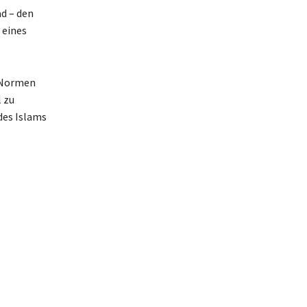
d – den
 eines
n Normen
l zu
des Islams