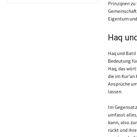
Prinzipien zu 
Gemeinschaft,
Eigentum und 
Haq und
Haq und Batil
Bedeutung für
Haq, das wörtl
die im Kur’an 
Ansprüche umf
lassen.
Im Gegensatz d
umfasst alles
kann, also zu
rückt und ihre