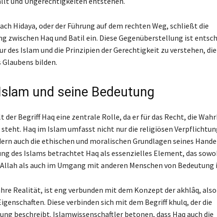
llt und Ungerechtigkeiten entstehen.
ach Hidaya, oder der Führung auf dem rechten Weg, schließt die
g zwischen Haq und Batil ein. Diese Gegenüberstellung ist entsc
r des Islam und die Prinzipien der Gerechtigkeit zu verstehen, die
 Glaubens bilden.
Islam und seine Bedeutung
t der Begriff Haq eine zentrale Rolle, da er für das Recht, die Wahr
 steht. Haq im Islam umfasst nicht nur die religiösen Verpflichtu
ern auch die ethischen und moralischen Grundlagen seines Handel
g des Islams betrachtet Haq als essenzielles Element, das sowoh
Allah als auch im Umgang mit anderen Menschen von Bedeutung i
ahre Realität, ist eng verbunden mit dem Konzept der akhlâq, also
igenschaften. Diese verbinden sich mit dem Begriff khulq, der die
ung beschreibt. Islamwissenschaftler betonen, dass Haq auch die