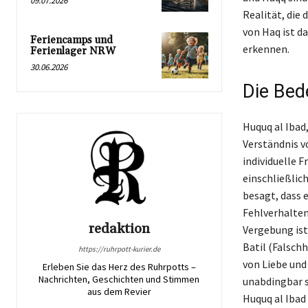
09.07.2026
Realität, die
von Haq ist d
Feriencamps und
erkennen.
Ferienlager NRW
30.06.2026
Die Bed
Huquq al Ibad,
Verständnis vo
individuelle 
einschließlic
besagt, dass 
Fehlverhalte
redaktion
Vergebung ist
Batil (Falschh
https://ruhrpott-kurier.de
von Liebe und
Erleben Sie das Herz des Ruhrpotts –
Nachrichten, Geschichten und Stimmen
unabdingbar s
aus dem Revier
Huquq al Ibad