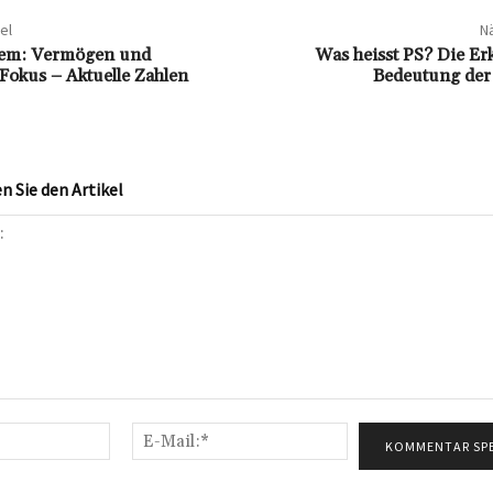
el
Nä
em: Vermögen und
Was heisst PS? Die Er
 Fokus – Aktuelle Zahlen
Bedeutung de
 Sie den Artikel
Name:*
E-
Mail:*