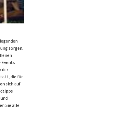
liegenden
rung sorgen.
ehenen
y-Events
n der
att, die für
en sich auf
ndtipps
 und
n Sie alle