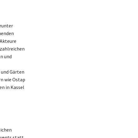
runter
nenden
 Akteure
 zahlreichen
en und
 und Gärten
rn wie Ostap
en in Kassel
lichen
vents statt,