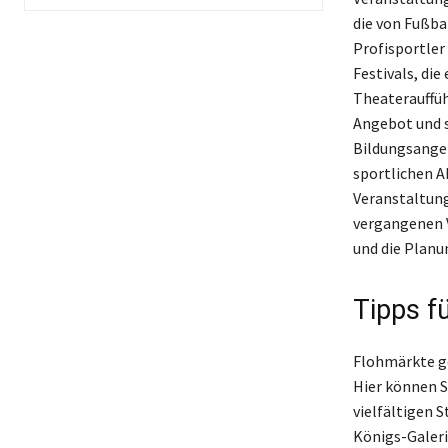
die von Fußba
Profisportler
Festivals, di
Theaterauffüh
Angebot und s
Bildungsangeb
sportlichen Ak
Veranstaltung
vergangenen V
und die Planun
Tipps f
Flohmärkte ge
Hier können S
vielfältigen 
Königs-Galeri