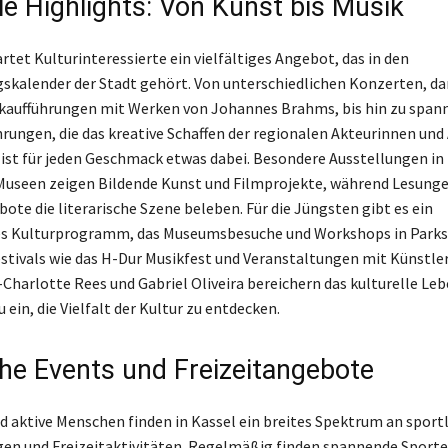
le Highlights: Von Kunst bis Musik
rtet Kulturinteressierte ein vielfältiges Angebot, das in den
skalender der Stadt gehört. Von unterschiedlichen Konzerten, da
ufführungen mit Werken von Johannes Brahms, bis hin zu span
rungen, die das kreative Schaffen der regionalen Akteurinnen und
 ist für jeden Geschmack etwas dabei. Besondere Ausstellungen in
Museen zeigen Bildende Kunst und Filmprojekte, während Lesung
ote die literarische Szene beleben. Für die Jüngsten gibt es ein
s Kulturprogramm, das Museumsbesuche und Workshops in Parks
estivals wie das H-Dur Musikfest und Veranstaltungen mit Künstle
-Charlotte Rees und Gabriel Oliveira bereichern das kulturelle Leb
 ein, die Vielfalt der Kultur zu entdecken.
che Events und Freizeitangebote
d aktive Menschen finden in Kassel ein breites Spektrum an sport
en und Freizeitaktivitäten. Regelmäßig finden spannende Sporte