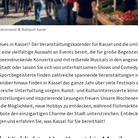
| Archivbild © Ruhrpott Kurier
eues in Kassel? Der Veranstaltungskalender für Kassel und die um
 eine vielfältige Auswahl an Events bereit, die für große Begeiste
beeindruckende Konzerte und mitreißende Musicals in den anges
Stadt oder lassen Sie sich von unterhaltsamen Shows und Comed
 Sportbegeisterte finden zahlreiche spannende Veranstaltungen i
ber hinaus finden in Kassel das ganze Jahr über viele Festivals st
eiche Unterhaltung sorgen. Kunst- und Kulturinteressierte könn
sstellungen und inspirierende Lesungen freuen. Unsere Wochene
die Möglichkeit, neue Hobbys zu entdecken, während Flohmärkte
ote den einzigartigen Charme der Stadt unterstreichen. Entdecke
n und erfahren Sie, was Kassel für Sie bereithält!