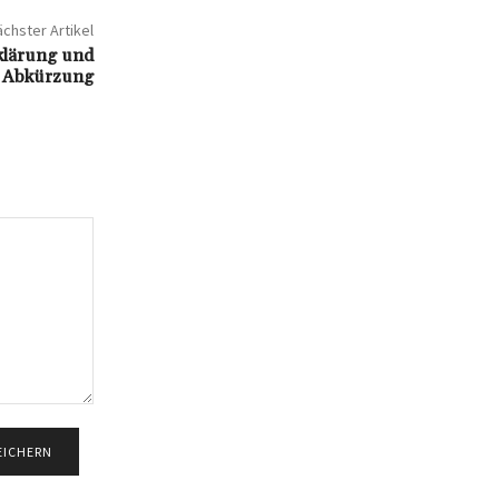
chster Artikel
klärung und
r Abkürzung