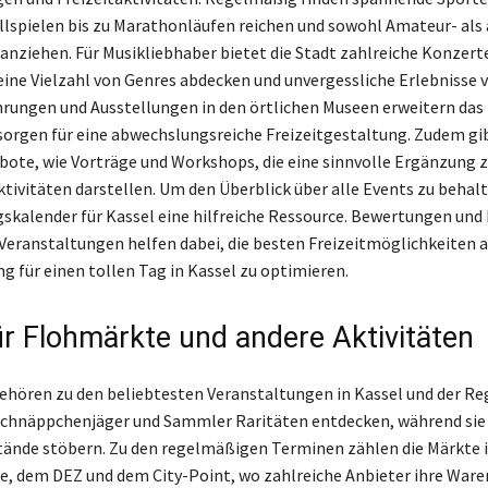
llspielen bis zu Marathonläufen reichen und sowohl Amateur- als
 anziehen. Für Musikliebhaber bietet die Stadt zahlreiche Konzert
e eine Vielzahl von Genres abdecken und unvergessliche Erlebnisse 
rungen und Ausstellungen in den örtlichen Museen erweitern das 
orgen für eine abwechslungsreiche Freizeitgestaltung. Zudem gib
ote, wie Vorträge und Workshops, die eine sinnvolle Ergänzung z
tivitäten darstellen. Um den Überblick über alle Events zu behalte
skalender für Kassel eine hilfreiche Ressource. Bewertungen und
eranstaltungen helfen dabei, die besten Freizeitmöglichkeiten
g für einen tollen Tag in Kassel zu optimieren.
ür Flohmärkte und andere Aktivitäten
hören zu den beliebtesten Veranstaltungen in Kassel und der Re
chnäppchenjäger und Sammler Raritäten entdecken, während sie 
Stände stöbern. Zu den regelmäßigen Terminen zählen die Märkte i
e, dem DEZ und dem City-Point, wo zahlreiche Anbieter ihre Ware