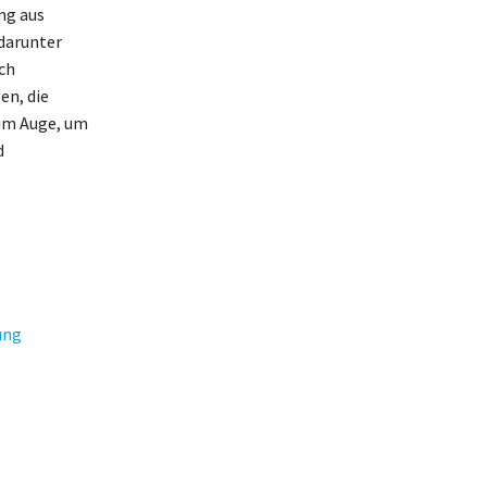
ng aus
darunter
ch
en, die
 im Auge, um
d
ung