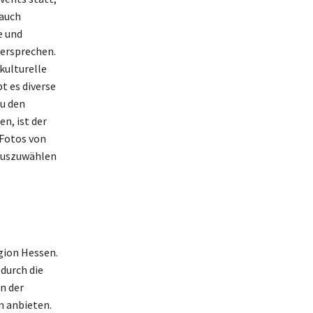
 auch
e und
versprechen.
kulturelle
t es diverse
u den
n, ist der
 Fotos von
 auszuwählen
gion Hessen.
durch die
n der
n anbieten.