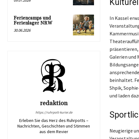
Kulturel
09.07.2026
In Kassel erwa
Feriencamps und
Ferienlager NRW
Veranstaltung
30.06.2026
Kammermusika
Theaterauffüh
präsentieren,
Galerien und 
Bildungsangeb
ansprechende
beinhaltet. F
Shpik, Sophie
und laden dazu
redaktion
Sportli
https://ruhrpott-kurier.de
Erleben Sie das Herz des Ruhrpotts –
Nachrichten, Geschichten und Stimmen
Neugierige un
aus dem Revier
Veranstaltung