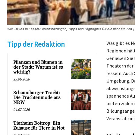
Was ist los in Kassel? Veranstaltungen, Tipps und Highlights für die nächste Zeit 
Tipp der Redaktion
Was gibt es N
Regionen hält
Genießen Sie 
Pflanzen und Blumen in
Theatern der 
der Stadt: Warum ist es
wichtig?
fesseln. Auch
29.06.2026
Umgebung. Darü
abwechslungsr
Schaumburger Tracht:
spannende Au
Die Trachtenmode aus
NRW
bieten zudem 
04.07.2026
Bildungsangeb
Veranstaltunge
Tierheim Bottrop: Ein
Zuhause für Tiere in Not