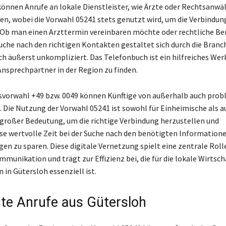
können Anrufe an lokale Dienstleister, wie Ärzte oder Rechtsanwäl
en, wobei die Vorwahl 05241 stets genutzt wird, um die Verbindun
 Ob man einen Arzttermin vereinbaren möchte oder rechtliche B
Suche nach den richtigen Kontakten gestaltet sich durch die Bran
h äußerst unkompliziert. Das Telefonbuch ist ein hilfreiches We
 Ansprechpartner in der Region zu finden.
svorwahl +49 bzw. 0049 können Künftige von außerhalb auch probl
. Die Nutzung der Vorwahl 05241 ist sowohl für Einheimische als a
großer Bedeutung, um die richtige Verbindung herzustellen und
e wertvolle Zeit bei der Suche nach den benötigten Information
en zu sparen. Diese digitale Vernetzung spielt eine zentrale Rolle
unikation und trägt zur Effizienz bei, die für die lokale Wirtsch
 in Gütersloh essenziell ist.
te Anrufe aus Gütersloh