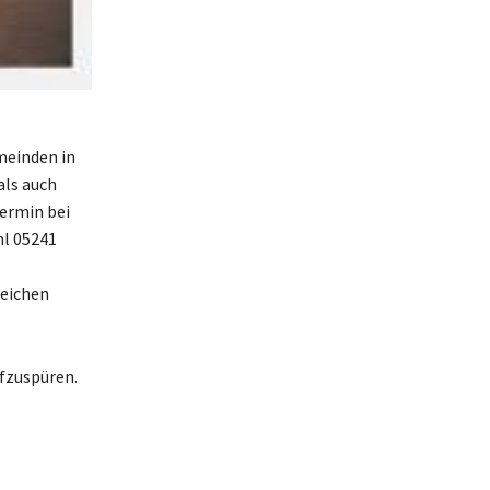
meinden in
als auch
Termin bei
hl 05241
reichen
fzuspüren.
e