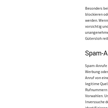
Besonders bei
blockieren od
werden. Wenn 
vorsichtig und
unangenehmen
Gütersloh reib
Spam-A
Spam-Anrufe s
Werbung oder 
Anruf von ein
legitime Quel
Rufnummern be
Vorwahlen. U
Inverssuche d
identifizieren