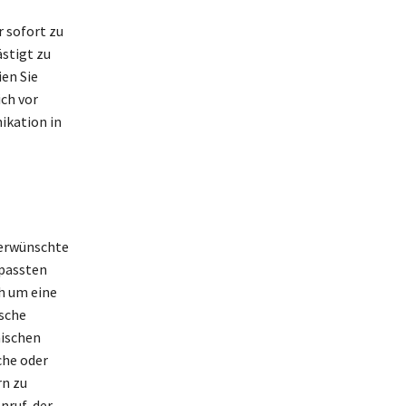
 sofort zu
stigt zu
en Sie
ich vor
ikation in
nerwünschte
rpassten
h um eine
ische
nischen
he oder
rn zu
nruf, der