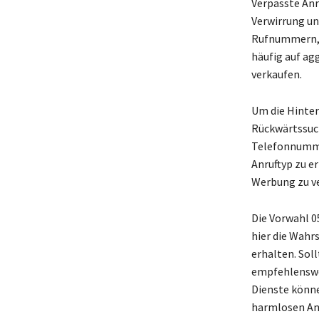
Verpasste Anr
Verwirrung un
Rufnummern, d
häufig auf ag
verkaufen.
Um die Hinter
Rückwärtssuch
Telefonnumme
Anruftyp zu er
Werbung zu v
Die Vorwahl 0
hier die Wahr
erhalten. Soll
empfehlenswer
Dienste könne
harmlosen Anr