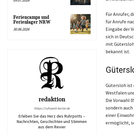
09.07.2026
Für Anrufer, d
Feriencamps und
für Anrufe na
Ferienlager NRW
Eingabe der V
30.06.2026
sich in Deuts
mit Gütersloh
bekannt ist.
Gütersl
Gütersloh ist
Westfalen und
redaktion
Die Vorwahl 05
sondern auch 
https://ruhrpott-kurier.de
einer Einwohn
Erleben Sie das Herz des Ruhrpotts –
Nachrichten, Geschichten und Stimmen
ermöglicht, so
aus dem Revier