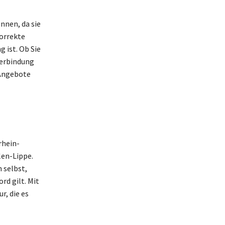
ennen, da sie
korrekte
 ist. Ob Sie
Verbindung
 Angebote
rhein-
len-Lippe.
 selbst,
rd gilt. Mit
r, die es