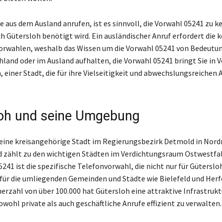
ie aus dem Ausland anrufen, ist es sinnvoll, die Vorwahl 05241 zu k
ch Gütersloh benötigt wird. Ein ausländischer Anruf erfordert die 
orwahlen, weshalb das Wissen um die Vorwahl 05241 von Bedeutung
chland oder im Ausland aufhalten, die Vorwahl 05241 bringt Sie in 
, einer Stadt, die für ihre Vielseitigkeit und abwechslungsreichen
oh und seine Umgebung
 eine kreisangehörige Stadt im Regierungsbezirk Detmold in Nord
 zählt zu den wichtigen Städten im Verdichtungsraum Ostwestfa
241 ist die spezifische Telefonvorwahl, die nicht nur für Gütersloh
für die umliegenden Gemeinden und Städte wie Bielefeld und Herfo
erzahl von über 100.000 hat Gütersloh eine attraktive Infrastruktu
wohl private als auch geschäftliche Anrufe effizient zu verwalten.