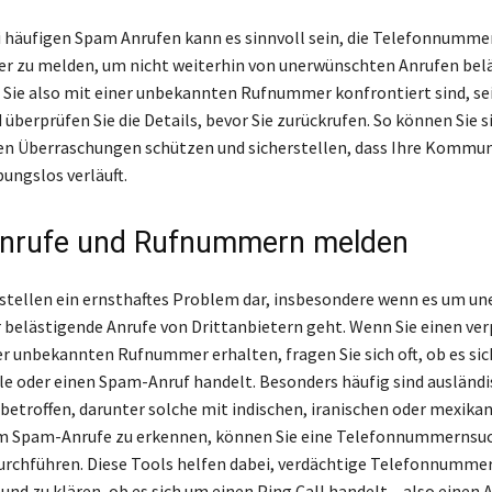
 häufigen Spam Anrufen kann es sinnvoll sein, die Telefonnummer
er zu melden, um nicht weiterhin von unerwünschten Anrufen belä
Sie also mit einer unbekannten Rufnummer konfrontiert sind, sei
 überprüfen Sie die Details, bevor Sie zurückrufen. So können Sie s
 Überraschungen schützen und sicherstellen, dass Ihre Kommun
ungslos verläuft.
nrufe und Rufnummern melden
tellen ein ernsthaftes Problem dar, insbesondere wenn es um u
belästigende Anrufe von Drittanbietern geht. Wenn Sie einen ve
er unbekannten Rufnummer erhalten, fragen Sie sich oft, ob es sic
le oder einen Spam-Anruf handelt. Besonders häufig sind ausländ
troffen, darunter solche mit indischen, iranischen oder mexika
m Spam-Anrufe zu erkennen, können Sie eine Telefonnummernsuc
urchführen. Diese Tools helfen dabei, verdächtige Telefonnumme
 und zu klären, ob es sich um einen Ping Call handelt – also einen A