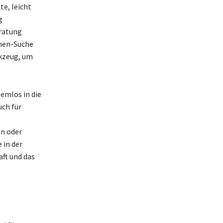
te, leicht
g
eratung
chen-Suche
rkzeug, um
emlos in die
uch für
en oder
 in der
aft und das