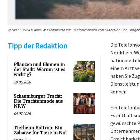
Vorwahl 05241: Alles Wissenswerte zur Telefonvorwahl von Gütersloh und Umgebu
Tipp der Redaktion
Die Telefonvo
Nordrhein-Wes
nationale Tel
Pflanzen und Blumen in
einem Arzt ve
der Stadt: Warum ist es
wichtig?
haben Sie Zug
29.06.2026
Dienstleistun
können.
Schaumburger Tracht:
Die Trachtenmode aus
NRW
Ein Telefonbu
04.07.2026
Es enthält sow
gewünschte Pe
Tierheim Bottrop: Ein
Unternehmen v
Zuhause für Tiere in Not
Erreichbarkei