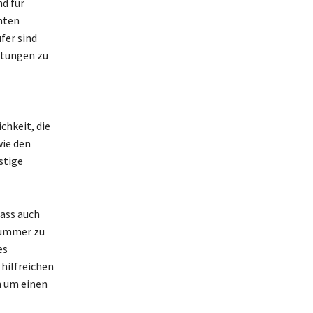
d für
nten
fer sind
stungen zu
chkeit, die
ie den
stige
dass auch
 Nummer zu
es
hilfreichen
h um einen