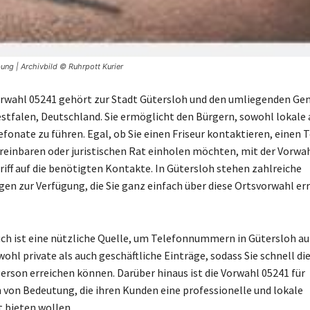
ng | Archivbild © Ruhrpott Kurier
rwahl 05241 gehört zur Stadt Gütersloh und den umliegenden Ge
tfalen, Deutschland. Sie ermöglicht den Bürgern, sowohl lokale 
efonate zu führen. Egal, ob Sie einen Friseur kontaktieren, einen 
reinbaren oder juristischen Rat einholen möchten, mit der Vorwa
riff auf die benötigten Kontakte. In Gütersloh stehen zahlreiche
gen zur Verfügung, die Sie ganz einfach über diese Ortsvorwahl er
ch ist eine nützliche Quelle, um Telefonnummern in Gütersloh au
ohl private als auch geschäftliche Einträge, sodass Sie schnell di
rson erreichen können. Darüber hinaus ist die Vorwahl 05241 für
on Bedeutung, die ihren Kunden eine professionelle und lokale
t bieten wollen.