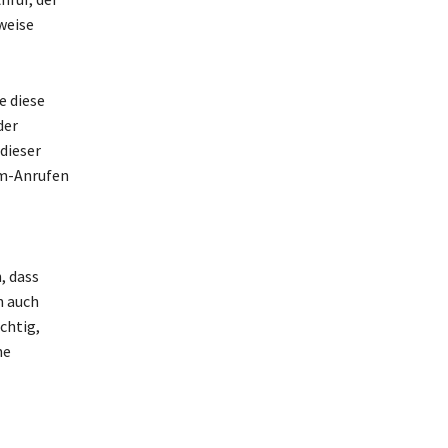
weise
e diese
der
dieser
am-Anrufen
, dass
n auch
chtig,
ne