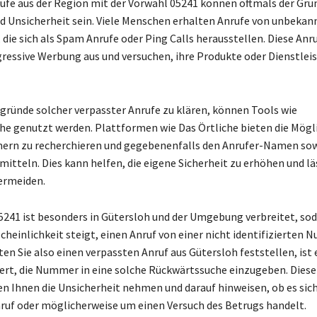
ufe aus der Region mit der Vorwahl 05241 können oftmals der Grun
d Unsicherheit sein. Viele Menschen erhalten Anrufe von unbekan
ie sich als Spam Anrufe oder Ping Calls herausstellen. Diese Anru
gressive Werbung aus und versuchen, ihre Produkte oder Dienstlei
gründe solcher verpasster Anrufe zu klären, können Tools wie
e genutzt werden. Plattformen wie Das Örtliche bieten die Mögli
rn zu recherchieren und gegebenenfalls den Anrufer-Namen sow
mitteln. Dies kann helfen, die eigene Sicherheit zu erhöhen und lä
ermeiden.
5241 ist besonders in Gütersloh und der Umgebung verbreitet, so
scheinlichkeit steigt, einen Anruf von einer nicht identifizierten
ten Sie also einen verpassten Anruf aus Gütersloh feststellen, ist 
t, die Nummer in eine solche Rückwärtssuche einzugeben. Diese 
n Ihnen die Unsicherheit nehmen und darauf hinweisen, ob es sic
uf oder möglicherweise um einen Versuch des Betrugs handelt.