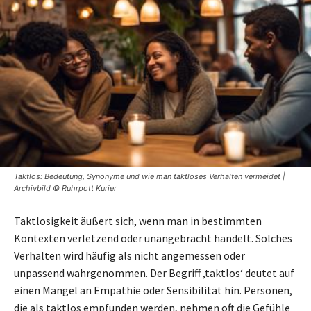
Taktlos: Bedeutung, Synonyme und wie man taktloses Verhalten vermeidet |
Archivbild © Ruhrpott Kurier
Taktlosigkeit äußert sich, wenn man in bestimmten
Kontexten verletzend oder unangebracht handelt. Solches
Verhalten wird häufig als nicht angemessen oder
unpassend wahrgenommen. Der Begriff ‚taktlos‘ deutet auf
einen Mangel an Empathie oder Sensibilität hin. Personen,
die als taktlos empfunden werden, nehmen oft die Gefühle