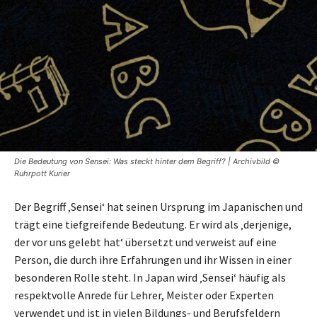
Die Bedeutung von Sensei: Was steckt hinter dem Begriff? | Archivbild ©
Ruhrpott Kurier
Der Begriff ‚Sensei‘ hat seinen Ursprung im Japanischen und
trägt eine tiefgreifende Bedeutung. Er wird als ‚derjenige,
der vor uns gelebt hat‘ übersetzt und verweist auf eine
Person, die durch ihre Erfahrungen und ihr Wissen in einer
besonderen Rolle steht. In Japan wird ‚Sensei‘ häufig als
respektvolle Anrede für Lehrer, Meister oder Experten
verwendet und ist in vielen Bildungs- und Berufsfeldern