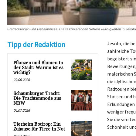
Entdeckungen und Geheimnisse: Die faszinierenden Sehenswürdigkeiten in Jesolo 
Tipp der Redaktion
Jesolo, die b
zahlreiche To
begeistert si
Pflanzen und Blumen in
Bewertungen, 
der Stadt: Warum ist es
wichtig?
malerischen S
29.06.2026
die idyllisch
Radtouren bie
Schaumburger Tracht:
Stätten und b
Die Trachtenmode aus
NRW
Erkundungen 
04.07.2026
weniger frequ
Sie die verste
Tierheim Bottrop: Ein
Schönheit und
Zuhause für Tiere in Not