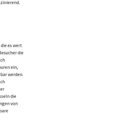
zinierend.
 die es wert
esucher die
sch
uren ein,
bar werden.
ich
der
seln die
ungen von
tbare