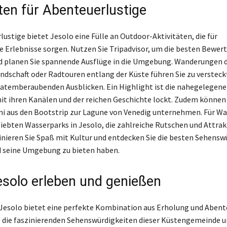
äten für Abenteuerlustige
ustige bietet Jesolo eine Fülle an Outdoor-Aktivitäten, die für
e Erlebnisse sorgen. Nutzen Sie Tripadvisor, um die besten Bewer
 planen Sie spannende Ausflüge in die Umgebung. Wanderungen d
ndschaft oder Radtouren entlang der Küste führen Sie zu verstec
atemberaubenden Ausblicken. Ein Highlight ist die nahegelegene
mit ihren Kanälen und der reichen Geschichte lockt. Zudem können 
i aus den Bootstrip zur Lagune von Venedig unternehmen. Für W
liebten Wasserparks in Jesolo, die zahlreiche Rutschen und Attra
nieren Sie Spaß mit Kultur und entdecken Sie die besten Sehensw
d seine Umgebung zu bieten haben.
Jesolo erleben und genießen
 Jesolo bietet eine perfekte Kombination aus Erholung und Abent
 die faszinierenden Sehenswürdigkeiten dieser Küstengemeinde u