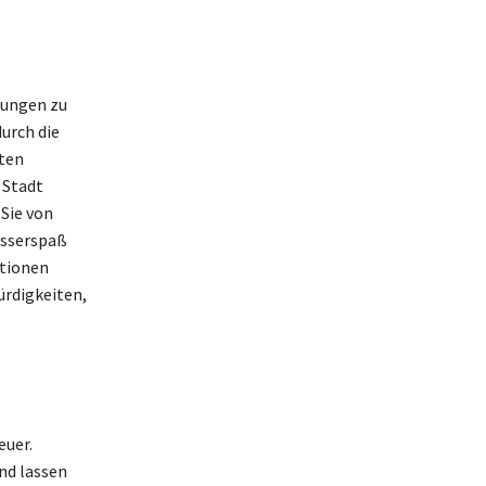
tungen zu
urch die
kten
 Stadt
Sie von
asserspaß
ktionen
ürdigkeiten,
euer.
nd lassen