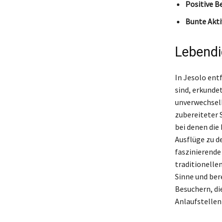
Positive B
Bunte Akti
Lebendi
In Jesolo ent
sind, erkund
unverwechselb
zubereiteter 
bei denen die
Ausflüge zu d
faszinierende
traditionelle
Sinne und ber
Besuchern, die
Anlaufstellen