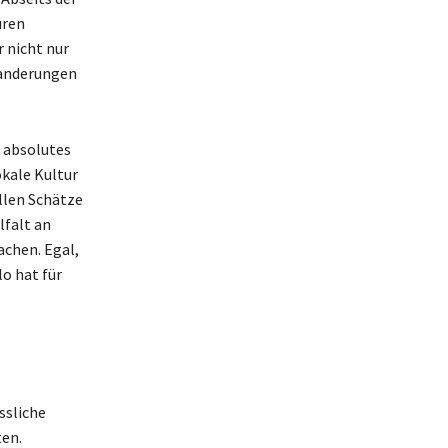
uren
 nicht nur
 Wanderungen
n absolutes
kale Kultur
llen Schätze
lfalt an
achen. Egal,
o hat für
ssliche
ten.