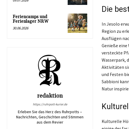
09.07.2026
Die bes
Feriencamps und
Ferienlager NRW
In Jesolo erwa
30.06.2026
Region zu er
Ausflügen nac
Genieße eine 
versteckte Pf
Wasserpark, d
Aktivitäten s
und Festen bi
Sabbioni kann
Natur inspirie
redaktion
Kulture
https://ruhrpott-kurier.de
Erleben Sie das Herz des Ruhrpotts –
Nachrichten, Geschichten und Stimmen
Kulturelle Hö
aus dem Revier
einige der fa