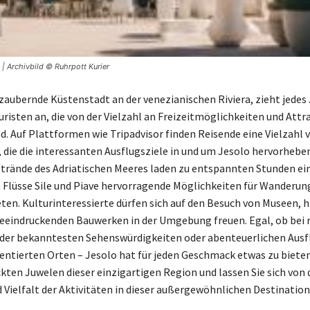
| Archivbild © Ruhrpott Kurier
ezaubernde Küstenstadt an der venezianischen Riviera, zieht jedes
uristen an, die von der Vielzahl an Freizeitmöglichkeiten und Att
nd. Auf Plattformen wie Tripadvisor finden Reisende eine Vielzahl 
die die interessanten Ausflugsziele in und um Jesolo hervorheben
trände des Adriatischen Meeres laden zu entspannten Stunden ei
en Flüsse Sile und Piave hervorragende Möglichkeiten für Wanderu
ten. Kulturinteressierte dürfen sich auf den Besuch von Museen, h
eeindruckenden Bauwerken in der Umgebung freuen. Egal, ob bei 
der bekanntesten Sehenswürdigkeiten oder abenteuerlichen Ausf
entierten Orten – Jesolo hat für jeden Geschmack etwas zu biete
ckten Juwelen dieser einzigartigen Region und lassen Sie sich von 
 Vielfalt der Aktivitäten in dieser außergewöhnlichen Destination