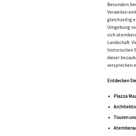
Besonders bee
Verweilen ein
gleichzeitig 
Umgebung von 
sich atembera
Landschaft. V
historischen S
dieser bezaub
versprechen e
Entdecken Sie
Piazza Maz
Architekto
Touren und
Atemberau