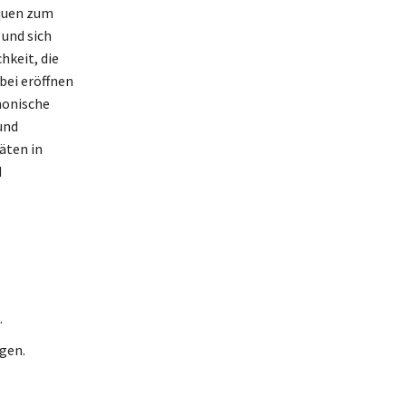
iquen zum
 und sich
hkeit, die
bei eröffnen
monische
und
täten in
d
.
gen.