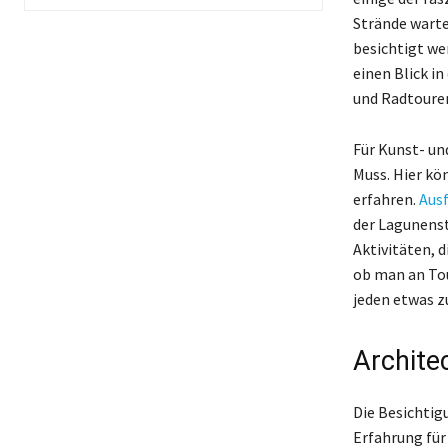
Strände warte
besichtigt we
einen Blick i
und Radtouren
Für Kunst- un
Muss. Hier kö
erfahren.
Aus
der Lagunenst
Aktivitäten, 
ob man an Tou
jeden etwas z
Archite
Die Besichtig
Erfahrung für