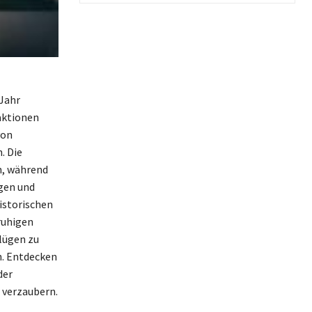
 Jahr
raktionen
von
. Die
n, während
ngen und
istorischen
ruhigen
lügen zu
n. Entdecken
der
 verzaubern.