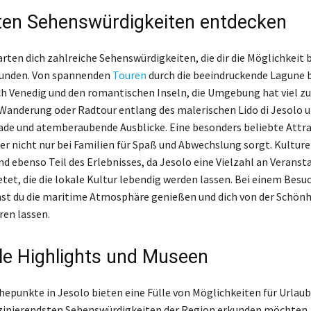
ten Sehenswürdigkeiten entdecken
rten dich zahlreiche Sehenswürdigkeiten, die dir die Möglichkeit b
kunden. Von spannenden
Touren
durch die beeindruckende Lagune b
h Venedig und den romantischen Inseln, die Umgebung hat viel zu
Wanderung oder Radtour entlang des malerischen Lido di Jesolo 
ade und atemberaubende Ausblicke. Eine besonders beliebte Attrak
er nicht nur bei Familien für Spaß und Abwechslung sorgt. Kulture
ind ebenso Teil des Erlebnisses, da Jesolo eine Vielzahl an Verans
etet, die die lokale Kultur lebendig werden lassen. Bei einem Besu
st du die maritime Atmosphäre genießen und dich von der Schönh
ren lassen.
lle Highlights und Museen
hepunkte in Jesolo bieten eine Fülle von Möglichkeiten für Urlaube
szinierendsten Sehenswürdigkeiten der Region erkunden möchten. 