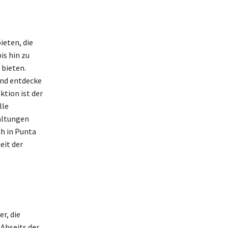
ieten, die
is hin zu
 bieten.
und entdecke
tion ist der
lle
taltungen
ch in Punta
eit der
r, die
Abseits der