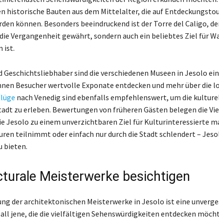
n historische Bauten aus dem Mittelalter, die auf Entdeckungsto
rden können. Besonders beeindruckend ist der Torre del Caligo, der
n die Vergangenheit gewährt, sondern auch ein beliebtes Ziel für
 ist.
d Geschichtsliebhaber sind die verschiedenen Museen in Jesolo ei
nnen Besucher wertvolle Exponate entdecken und mehr über die lo
flüge
nach Venedig sind ebenfalls empfehlenswert, um die kulture
adt zu erleben. Bewertungen von früheren Gästen belegen die Vie
die Jesolo zu einem unverzichtbaren Ziel für Kulturinteressierte m
ren teilnimmt oder einfach nur durch die Stadt schlendert – Jesol
u bieten.
cturale Meisterwerke besichtigen
ung der architektonischen Meisterwerke in Jesolo ist eine unverge
 all jene, die die vielfältigen Sehenswürdigkeiten entdecken möch