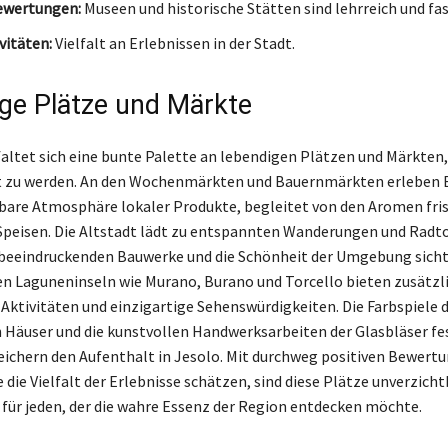
ewertungen:
Museen und historische Stätten sind lehrreich und fas
vitäten:
Vielfalt an Erlebnissen in der Stadt.
ge Plätze und Märkte
faltet sich eine bunte Palette an lebendigen Plätzen und Märkten,
et zu werden. An den Wochenmärkten und Bauernmärkten erleben B
are Atmosphäre lokaler Produkte, begleitet von den Aromen fri
Speisen. Die Altstadt lädt zu entspannten Wanderungen und Radto
 beeindruckenden Bauwerke und die Schönheit der Umgebung sicht
en Laguneninseln wie Murano, Burano und Torcello bieten zusätzl
 Aktivitäten und einzigartige Sehenswürdigkeiten. Die Farbspiele 
n Häuser und die kunstvollen Handwerksarbeiten der Glasbläser fes
eichern den Aufenthalt in Jesolo. Mit durchweg positiven Bewert
 die Vielfalt der Erlebnisse schätzen, sind diese Plätze unverzich
 für jeden, der die wahre Essenz der Region entdecken möchte.