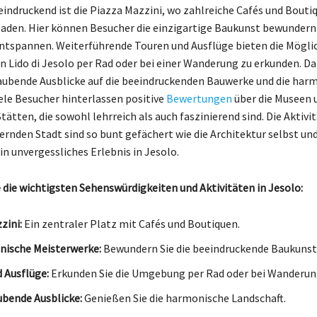
indruckend ist die Piazza Mazzini, wo zahlreiche Cafés und Bout
laden. Hier können Besucher die einzigartige Baukunst bewundern
entspannen. Weiterführende Touren und Ausflüge bieten die Möglic
Lido di Jesolo per Rad oder bei einer Wanderung zu erkunden. Da
ubende Ausblicke auf die beeindruckenden Bauwerke und die har
iele Besucher hinterlassen positive
Bewertungen
über die Museen 
tätten, die sowohl lehrreich als auch faszinierend sind. Die Aktivi
ernden Stadt sind so bunt gefächert wie die Architektur selbst un
in unvergessliches Erlebnis in Jesolo.
 die wichtigsten Sehenswürdigkeiten und Aktivitäten in Jesolo:
zini:
Ein zentraler Platz mit Cafés und Boutiquen.
nische Meisterwerke:
Bewundern Sie die beeindruckende Baukunst
 Ausflüge:
Erkunden Sie die Umgebung per Rad oder bei Wanderun
bende Ausblicke:
Genießen Sie die harmonische Landschaft.