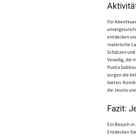
Aktivit
Für Abenteuerl
unvergesslich
entdecken und
malerische La
Schätzen und 
Venedig, die 
Punta Sabbion
sorgen die be
bieten. Kombi
die Jesolo un
Fazit: 
Ein Besuch in
Entdecken Sie