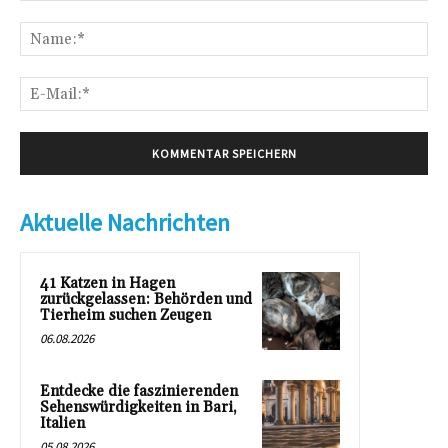
Kommentar:
Na
E-
Mai
Aktuelle Nachrichten
41 Katzen in Hagen
zurückgelassen: Behörden und
Tierheim suchen Zeugen
06.08.2026
Entdecke die faszinierenden
Sehenswürdigkeiten in Bari,
Italien
05.08.2026