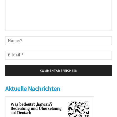
Kommentar:
Na
E-
Mai
Aktuelle Nachrichten
Was bedeutet ‚haiwan‘?
Bedeutung und Übersetzung
auf Deutsch