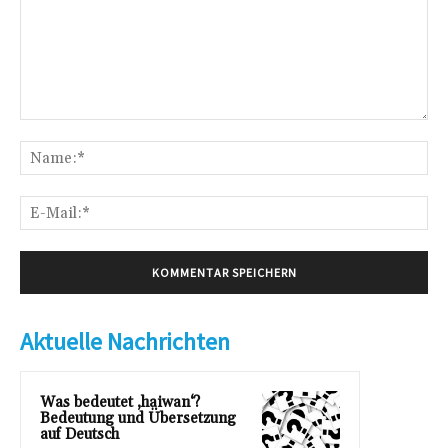
Kommentar:
Na
E-
Mai
Aktuelle Nachrichten
Was bedeutet ‚haiwan‘?
Bedeutung und Übersetzung
auf Deutsch