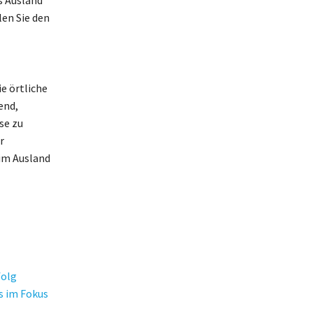
len Sie den
e örtliche
end,
se zu
r
im Ausland
folg
s im Fokus