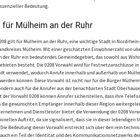
ssenzieller Bedeutung.
 für Mülheim an der Ruhr
208 gilt für Mülheim an der Ruhr, eine wichtige Stadt in Nordrhei
Landkreises Mülheim. Mit einer geschätzten Einwohnerzahl von üb
n der Ruhr ein bedeutendes Gemeindegebiet, das sowohl aus Wohn
bieten besteht. Die 0208 Vorwahl wird für Festnetzanschlüsse in 
t verwendet, wodurch Anrufe innerhalb und außerhalb von Mülhei
werden können. Diese Vorwahl ist nicht nur für die Bürger Mülhei
ndern auch für die Anrufer aus der benachbarten Stadt Oberhausen
it der Vorwahl 0208 können Anrufer sicherstellen, dass ihre Telefo
n die gewünschten Empfänger innerhalb dieser Region weitergelei
ternehmen und Dienstleister bietet die Verwendung der 0208 Vor
onellen Auftritt, da sie signalisiert, dass sie in dieser lebendigen 
. Die Bedeutung dieser Vorwahl erstreckt sich über den rein techn
st auch ein Teil der Identität und des Kommunikationsnetzwerks d