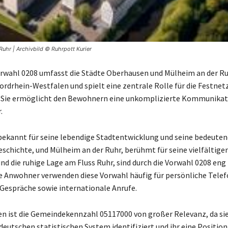
uhr | Archivbild © Ruhrpott Kurier
rwahl 0208 umfasst die Städte Oberhausen und Mülheim an der R
rdrhein-Westfalen und spielt eine zentrale Rolle für die Festne
n. Sie ermöglicht den Bewohnern eine unkomplizierte Kommunikat
.
ekannt für seine lebendige Stadtentwicklung und seine bedeute
Geschichte, und Mülheim an der Ruhr, berühmt für seine vielfältige
nd die ruhige Lage am Fluss Ruhr, sind durch die Vorwahl 0208 en
e Anwohner verwenden diese Vorwahl häufig für persönliche Telef
 Gespräche sowie internationale Anrufe.
n ist die Gemeindekennzahl 05117000 von großer Relevanz, da sie
eutschen statistischen System identifiziert und ihr eine Position