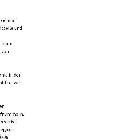
reichbar
dtteile und
können
z von
nie in der
ahlen, wie
den
Rufnummern.
 sie ist
Region.
0208