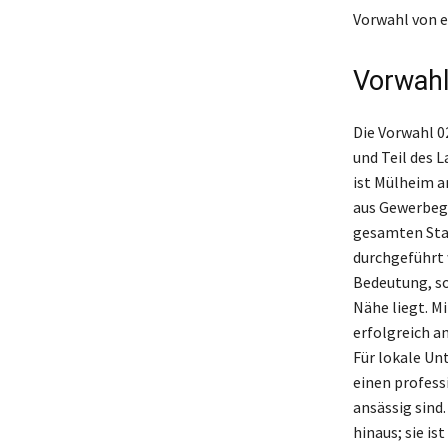
Vorwahl von e
Vorwahl
Die Vorwahl 0
und Teil des 
ist Mülheim a
aus Gewerbege
gesamten Stad
durchgeführt 
Bedeutung, so
Nähe liegt. M
erfolgreich a
Für lokale Un
einen professi
ansässig sind
hinaus; sie i