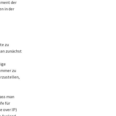
lement der
n in der
tte zu
man zunächst
gige
nummer zu
erzustellen,
dass man
fe für
e over IP)
s Ausland