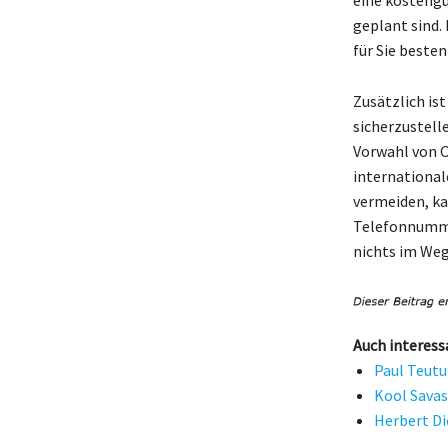
geplant sind.
für Sie besten
Zusätzlich is
sicherzustell
Vorwahl von O
international
vermeiden, kan
Telefonnumme
nichts im Weg
Auch interess
Paul Teutu
Kool Savas
Herbert D