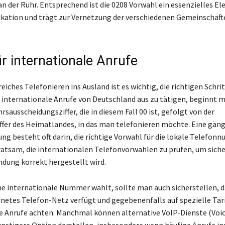
n der Ruhr. Entsprechend ist die 0208 Vorwahl ein essenzielles E
tion und trägt zur Vernetzung der verschiedenen Gemeinschafte
r internationale Anrufe
reiches Telefonieren ins Ausland ist es wichtig, die richtigen Schri
internationale Anrufe von Deutschland aus zu tätigen, beginnt 
rsausscheidungsziffer, die in diesem Fall 00 ist, gefolgt von der
fer des Heimatlandes, in das man telefonieren möchte. Eine gän
ng besteht oft darin, die richtige Vorwahl für die lokale Telefon
t ratsam, die internationalen Telefonvorwahlen zu prüfen, um sich
ndung korrekt hergestellt wird.
e internationale Nummer wählt, sollte man auch sicherstellen, 
gnetes Telefon-Netz verfügt und gegebenenfalls auf spezielle Tari
e Anrufe achten. Manchmal können alternative VoIP-Dienste (Voic
nstigere Option darstellen, insbesondere wenn häufige Anrufe in