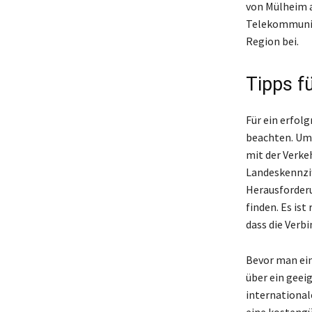
von Mülheim a
Telekommunika
Region bei.
Tipps fü
Für ein erfolg
beachten. Um 
mit der Verkeh
Landeskennzif
Herausforderu
finden. Es is
dass die Verbi
Bevor man ein
über ein geei
international
eine kostengü