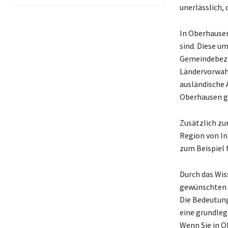
unerlässlich,
In Oberhausen 
sind. Diese u
Gemeindebezirk
Ländervorwahl
ausländische A
Oberhausen ge
Zusätzlich zu
Region von In
zum Beispiel f
Durch das Wiss
gewünschten 
Die Bedeutung
eine grundleg
Wenn Sie in O