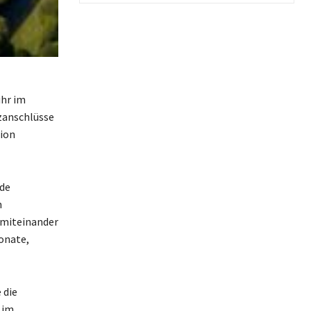
uhr im
tzanschlüsse
ion
nde
n
g miteinander
onate,
 die
 im