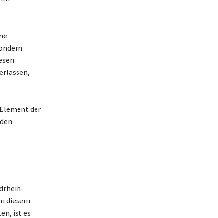
ine
sondern
iesen
erlassen,
 Element der
 den
drhein-
in diesem
n, ist es