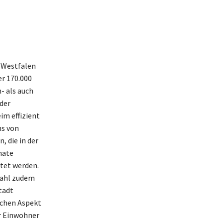
n-Westfalen
er 170.000
- als auch
der
m effizient
ms von
, die in der
nate
tet werden.
wahl zudem
Stadt
ischen Aspekt
er Einwohner