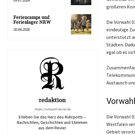
09.07.2026
größeren Kon
Feriencamps und
Die Vorwahl 02
Ferienlager NRW
eindeutige Zu
30.06.2026
unterstützt a
Städten. Dadu
egal ob es si
Zusammenfasse
Telekommunika
Austausch und
Vorwahl
redaktion
https://ruhrpott-kurier.de
Die Vorwahl 0
Erleben Sie das Herz des Ruhrpotts –
Nachrichten, Geschichten und Stimmen
Westfalen ver
aus dem Revier
Gebiet verort