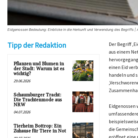
Eidgenossen Bedeutung: Einblicke in die Herkunft und Verwendung des Begriffs | 
Tipp der Redaktion
Der Begriff ‚E
aus einem Ne
hervorgegange
Pflanzen und Blumen in
einen Eid ver
der Stadt: Warum ist es
wichtig?
handeln und s
29.06.2026
‚Verschworene
Zusammenhalt
Schaumburger Tracht:
Die Trachtenmode aus
NRW
Eidgenossen w
04.07.2026
umfassenderen
beispielsweise
Tierheim Bottrop: Ein
die Gemeinsch
Zuhause für Tiere in Not
eröffnet eine