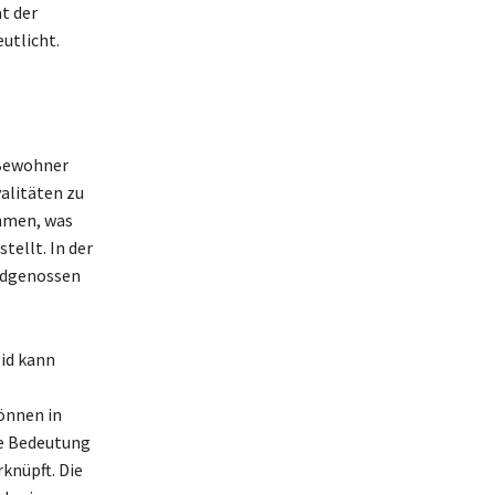
t der
utlicht.
 Bewohner
yalitäten zu
ammen, was
tellt. In der
Eidgenossen
Eid kann
önnen in
e Bedeutung
knüpft. Die