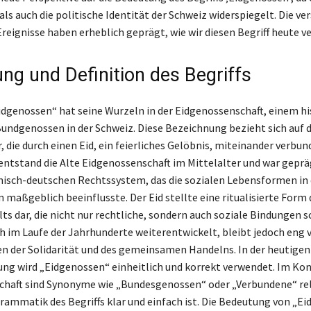
 als auch die politische Identität der Schweiz widerspiegelt. Die v
Ereignisse haben erheblich geprägt, wie wir diesen Begriff heute v
ng und Definition des Begriffs
Eidgenossen“ hat seine Wurzeln in der Eidgenossenschaft, einem h
undgenossen in der Schweiz. Diese Bezeichnung bezieht sich auf d
die durch einen Eid, ein feierliches Gelöbnis, miteinander verbun
entstand die Alte Eidgenossenschaft im Mittelalter und war geprä
sch-deutschen Rechtssystem, das die sozialen Lebensformen in 
 maßgeblich beeinflusste. Der Eid stellte eine ritualisierte Form 
 dar, die nicht nur rechtliche, sondern auch soziale Bindungen sc
ich im Laufe der Jahrhunderte weiterentwickelt, bleibt jedoch eng 
en der Solidarität und des gemeinsamen Handelns. In der heutigen
ng wird „Eidgenossen“ einheitlich und korrekt verwendet. Im Kon
chaft sind Synonyme wie „Bundesgenossen“ oder „Verbundene“ re
rammatik des Begriffs klar und einfach ist. Die Bedeutung von „E