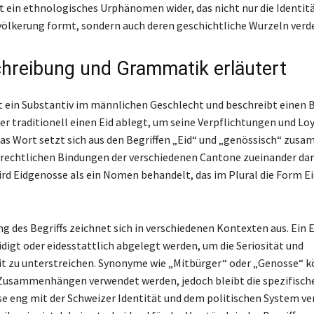
t ein ethnologisches Urphänomen wider, das nicht nur die Identitä
ölkerung formt, sondern auch deren geschichtliche Wurzeln verde
hreibung und Grammatik erläutert
t ein Substantiv im männlichen Geschlecht und beschreibt einen
er traditionell einen Eid ablegt, um seine Verpflichtungen und Lo
Das Wort setzt sich aus den Begriffen „Eid“ und „genössisch“ zus
e rechtlichen Bindungen der verschiedenen Cantone zueinander dars
d Eidgenosse als ein Nomen behandelt, das im Plural die Form 
g des Begriffs zeichnet sich in verschiedenen Kontexten aus. Ein 
idigt oder eidesstattlich abgelegt werden, um die Seriosität und
it zu unterstreichen. Synonyme wie „Mitbürger“ oder „Genosse“ k
usammenhängen verwendet werden, jedoch bleibt die spezifisch
e eng mit der Schweizer Identität und dem politischen System ver