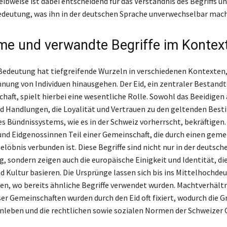
ibweise ist dabei entscheidend für das Verständnis des Begriffs un
edeutung, was ihn in der deutschen Sprache unverwechselbar mach
e und verwandte Begriffe im Kontex
edeutung hat tiefgreifende Wurzeln in verschiedenen Kontexten, 
nung von Individuen hinausgehen. Der Eid, ein zentraler Bestandte
haft, spielt hierbei eine wesentliche Rolle. Sowohl das Beeidigen 
nd Handlungen, die Loyalität und Vertrauen zu den geltenden Be
es Bündnissystems, wie es in der Schweiz vorherrscht, bekräftigen.
nd Eidgenossinnen Teil einer Gemeinschaft, die durch einen gem
löbnis verbunden ist. Diese Begriffe sind nicht nur in der deutsc
, sondern zeigen auch die europäische Einigkeit und Identität, die
d Kultur basieren. Die Ursprünge lassen sich bis ins Mittelhochde
en, wo bereits ähnliche Begriffe verwendet wurden. Machtverhält
ser Gemeinschaften wurden durch den Eid oft fixiert, wodurch die G
eben und die rechtlichen sowie sozialen Normen der Schweizer G