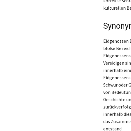
korrekte Schre
kulturellen B
Synonym
Eidgenossen B
bloße Bezeich
Eidgenossensc
Vereidigen si
innerhalb ein
Eidgenossen u
Schwur oder Ge
von Bedeutung
Geschichte un
zurückverfolg
innerhalb die
das Zusammenl
entstand.