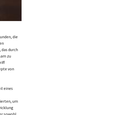
bunden, die
en
, das durch
nsam zu
iff
epte von
l eines
gierten, um
wicklung
 er sowohl