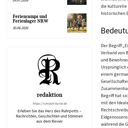
09.07.2026
die kulturelle
historischen 
Feriencamps und
Ferienlager NRW
30.06.2026
Bedeutu
Der Begriff „
Verband von B
und Bewohner, 
Ursprünglich 
einem germani
Gesellschaften
Zusammenhalts
redaktion
Begriff hat s
mit den Ideal
https://ruhrpott-kurier.de
Rechtschreibu
Erleben Sie das Herz des Ruhrpotts –
Nachrichten, Geschichten und Stimmen
Eidgenossens
aus dem Revier
während die G