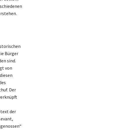
erschiedenen
erstehen.
istorischen
ie Bürger
den sind.
gt von
diesen
des
huf. Der
verknüpft
text der
levant,
idgenossen“