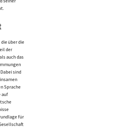
d seiner
t.
t
die über die
il der
als auch das
stimmungen
 Dabei sind
einsamen
hen Sprache
 auf
utsche
nisse
rundlage für
esellschaft