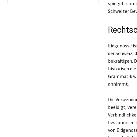
spiegelt somi
Schweizer Bev
Rechtsc
Eidgenosse is
der Schweiz, d
bekräftigen. 
historisch di
Grammatik wir
annimmt.
Die Verwendun
beeidigt, vere
Verbindlichke
bestimmten Z
von Eidgenoss