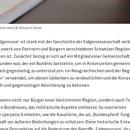
Archivbild © Ruhrpott Kurier
idgenosse‘ ist stark mit der Geschichte der Eidgenossenschaft ver
tzwerk von Partnern und Bürgern verschiedener Schweizer Region
n ist. Zunächst bezog er sich auf ein Mitglied einer Gemeinschaft
bunden war, der ein Bündnis darstellte, um in Krisenzeiten gemei
ich gegenseitig zu unterstützen. Im Neugriechischen wird der Begr
r‘ verwendet, um diesen Gedanken zu verdeutlichen und die Konz
 und gegenseitiger Absicherung zu betonen.
aren nicht nur Bürger einer bestimmten Region, sondern auch Tei
 Bündnisses, das militärische Aspekte umfasste. So existierten
 spezielle Einheiten, wie die Kavallerie, die als ‚Bündespferd‘ fun
aft vor äußeren Bedrohungen zu schützen. Diese historische Ent
 neue Perspektive auf die Bedeutung des Begriffs ‚Eidgenossen‘, da