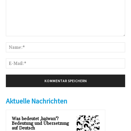
Kommentar:
Na
E-
Mai
Aktuelle Nachrichten
Was bedeutet ‚haiwan‘?
Bedeutung und Übersetzung
auf Deutsch