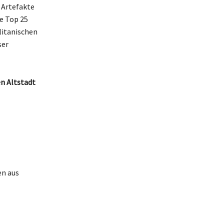
 Artefakte
e Top 25
litanischen
ser
en Altstadt
en aus