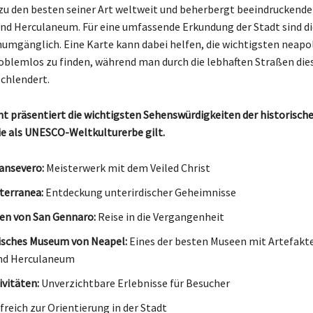
zu den besten seiner Art weltweit und beherbergt beeindruckende
nd Herculaneum. Für eine umfassende Erkundung der Stadt sind di
numgänglich. Eine Karte kann dabei helfen, die wichtigsten neapo
oblemlos zu finden, während man durch die lebhaften Straßen die
chlendert.
ht präsentiert die wichtigsten Sehenswürdigkeiten der historisch
ie als UNESCO-Weltkulturerbe gilt.
ansevero:
Meisterwerk mit dem Veiled Christ
terranea:
Entdeckung unterirdischer Geheimnisse
n von San Gennaro:
Reise in die Vergangenheit
isches Museum von Neapel:
Eines der besten Museen mit Artefakt
nd Herculaneum
ivitäten:
Unverzichtbare Erlebnisse für Besucher
freich zur Orientierung in der Stadt