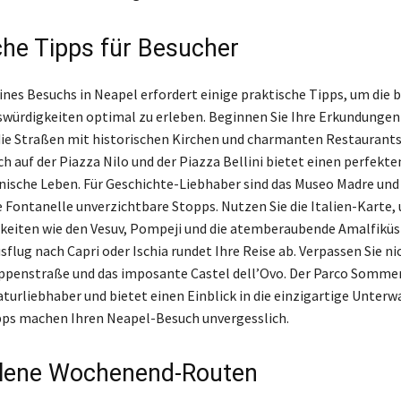
che Tipps für Besucher
ines Besuchs in Neapel erfordert einige praktische Tipps, um die 
würdigkeiten optimal zu erleben. Beginnen Sie Ihre Erkundungen 
die Straßen mit historischen Kirchen und charmanten Restaurant
ch auf der Piazza Nilo und der Piazza Bellini bietet einen perfekte
nische Leben. Für Geschichte-Liebhaber sind das Museo Madre und
e Fontanelle unverzichtbare Stopps. Nutzen Sie die Italien-Karte,
eiten wie den Vesuv, Pompeji und die atemberaubende Amalfiküs
sflug nach Capri oder Ischia rundet Ihre Reise ab. Verpassen Sie ni
penstraße und das imposante Castel dell’Ovo. Der Parco Sommer
Naturliebhaber und bietet einen Einblick in die einzigartige Unterw
pps machen Ihren Neapel-Besuch unvergesslich.
lene Wochenend-Routen