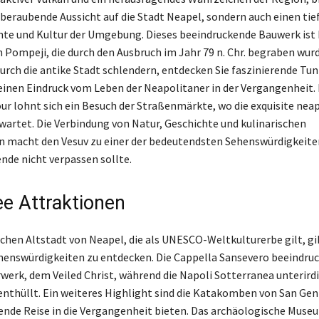
beraubende Aussicht auf die Stadt Neapel, sondern auch einen tie
chte und Kultur der Umgebung. Dieses beeindruckende Bauwerk ist
n Pompeji, die durch den Ausbruch im Jahr 79 n. Chr. begraben wur
urch die antike Stadt schlendern, entdecken Sie faszinierende T
einen Eindruck vom Leben der Neapolitaner in der Vergangenheit.
r lohnt sich ein Besuch der Straßenmärkte, wo die exquisite nea
 wartet. Die Verbindung von Natur, Geschichte und kulinarischen
n macht den Vesuv zu einer der bedeutendsten Sehenswürdigkeite
ende nicht verpassen sollte.
e Attraktionen
ischen Altstadt von Neapel, die als UNESCO-Weltkulturerbe gilt, gi
henswürdigkeiten zu entdecken. Die Cappella Sansevero beeindruc
werk, dem Veiled Christ, während die Napoli Sotterranea unterird
nthüllt. Ein weiteres Highlight sind die Katakomben von San Gen
rende Reise in die Vergangenheit bieten. Das archäologische Muse