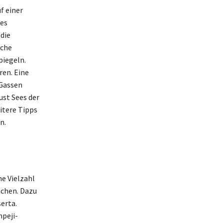
f einer
des
die
iche
piegeln.
ren. Eine
 Gassen
ust Sees der
itere Tipps
n.
e Vielzahl
achen. Dazu
erta.
mpeji-