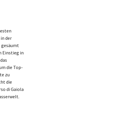
besten
in der
s gesäumt
n Einstieg in
 das
 um die Top-
te zu
cht die
so di Gaiola
asserwelt.