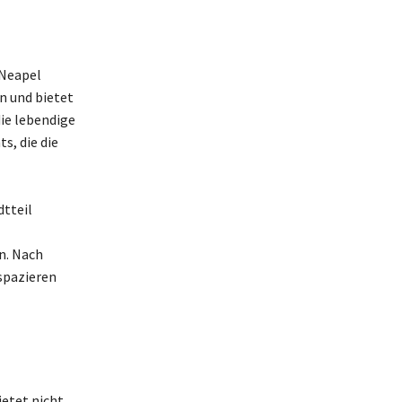
 Neapel
en und bietet
die lebendige
s, die die
tteil
n. Nach
spazieren
ietet nicht