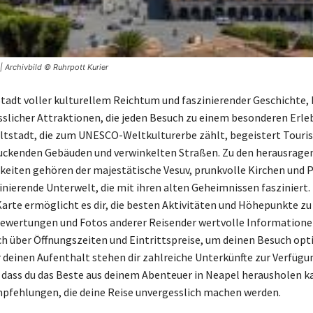
| Archivbild © Ruhrpott Kurier
Stadt voller kulturellem Reichtum und faszinierender Geschichte, 
sslicher Attraktionen, die jeden Besuch zu einem besonderen Erle
ltstadt, die zum UNESCO-Weltkulturerbe zählt, begeistert Touri
uckenden Gebäuden und verwinkelten Straßen. Zu den herausrage
eiten gehören der majestätische Vesuv, prunkvolle Kirchen und P
inierende Unterwelt, die mit ihren alten Geheimnissen fasziniert.
Karte ermöglicht es dir, die besten Aktivitäten und Höhepunkte z
ewertungen und Fotos anderer Reisender wertvolle Informationen
ch über Öffnungszeiten und Eintrittspreise, um deinen Besuch opt
r deinen Aufenthalt stehen dir zahlreiche Unterkünfte zur Verfügun
, dass du das Beste aus deinem Abenteuer in Neapel herausholen ka
mpfehlungen, die deine Reise unvergesslich machen werden.