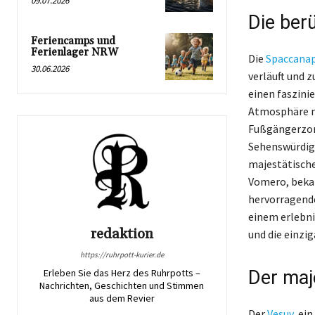
09.07.2026
Die ber
Feriencamps und
Ferienlager NRW
Die
Spaccanap
30.06.2026
verläuft und z
einen faszini
Atmosphäre mi
Fußgängerzone
Sehenswürdigk
majestätische
Vomero, bekan
hervorragende
einem erlebn
redaktion
und die einzi
https://ruhrpott-kurier.de
Der maj
Erleben Sie das Herz des Ruhrpotts –
Nachrichten, Geschichten und Stimmen
aus dem Revier
Der
Vesuv
, ei