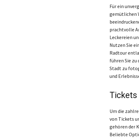
Für ein unver
gemütlichen W
beeindruckend
prachtvolle A
Leckereien und
Nutzen Sie ein
Radtour entla
führen Sie zu
Stadt zu foto
und Erlebniss
Tickets
Um die zahlre
von Tickets u
gehören der Kö
Beliebte Opti