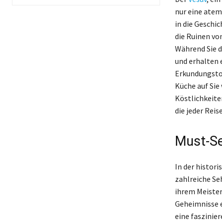
nur eine atem
in die Geschi
die Ruinen vo
Während Sie d
und erhalten 
Erkundungstou
Küche auf Sie
Köstlichkeite
die jeder Reis
Must-Se
In der histor
zahlreiche Se
ihrem Meister
Geheimnisse e
eine faszinie