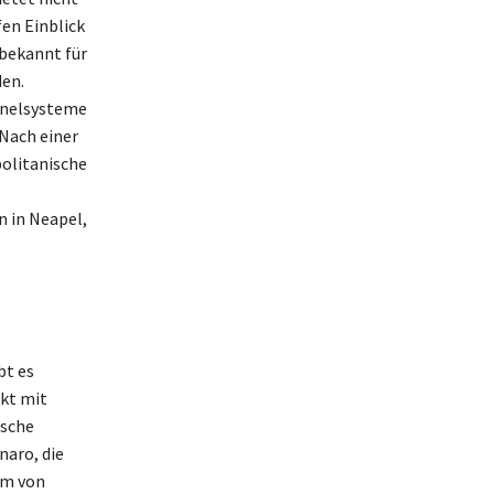
fen Einblick
 bekannt für
den.
unnelsysteme
 Nach einer
politanische
n in Neapel,
bt es
kt mit
ische
naro, die
um von