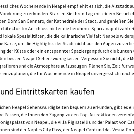
gessliches Wochenende in Neapel empfiehlt es sich, die Altstadt au
anderung zu erkunden. Starten Sie Ihren Tag mit einem Besuch 
en Dom San Gennaro, der Kathedrale der Stadt, und genießen Sie 
rchitektur. Im Anschluss bietet die berühmte Spaccanapoli zahlre
 lokale Spezialitäten, die die kulinarische Vielfalt Neapels widers
e Karte, um die Highlights der Stadt nicht aus den Augen zu verlie
ng der Küste oder ein entspannter Spaziergang durch die bunten
 den besten Neapel Sehenswürdigkeiten. Vergessen Sie nicht, die M
grafieren und die Atmosphäre aufzusaugen. Planen Sie, Zeit für we
e einzuplanen, die Ihr Wochenende in Neapel unvergesslich mache
 und Eintrittskarten kaufen
ichen Neapel Sehenswürdigkeiten bequem zu erkunden, gibt es ein
nd Pässen, die Ihnen den Zugang zu den Top-Attraktionen vereinf
nigspalast von Neapel, die Villa Pignatelli und der Palast von Cas
onen sind der Naples City Pass, der Neapel Card und das Vesuv-Po