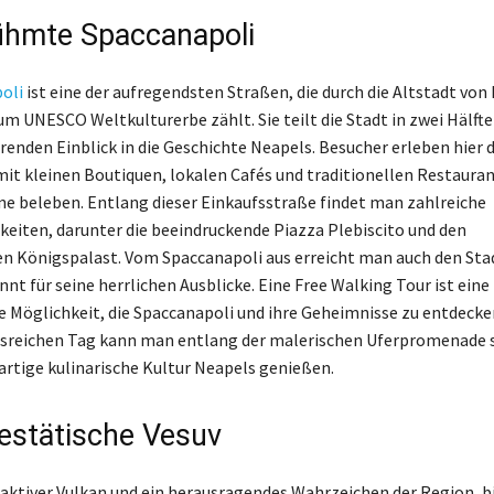
ühmte Spaccanapoli
oli
ist eine der aufregendsten Straßen, die durch die Altstadt von
um UNESCO Weltkulturerbe zählt. Sie teilt die Stadt in zwei Hälft
erenden Einblick in die Geschichte Neapels. Besucher erleben hier 
t kleinen Boutiquen, lokalen Cafés und traditionellen Restaurant
 beleben. Entlang dieser Einkaufsstraße findet man zahlreiche
eiten, darunter die beeindruckende Piazza Plebiscito und den
n Königspalast. Vom Spaccanapoli aus erreicht man auch den Stad
nt für seine herrlichen Ausblicke. Eine Free Walking Tour ist eine
 Möglichkeit, die Spaccanapoli und ihre Geheimnisse zu entdecke
isreichen Tag kann man entlang der malerischen Uferpromenade 
gartige kulinarische Kultur Neapels genießen.
estätische Vesuv
n aktiver Vulkan und ein herausragendes Wahrzeichen der Region, b