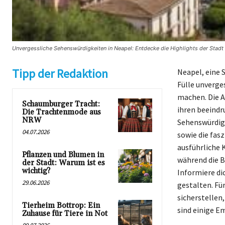
Unvergessliche Sehenswürdigkeiten in Neapel: Entdecke die Highlights der Stadt 
Tipp der Redaktion
Neapel, eine 
Fülle unverge
machen. Die A
Schaumburger Tracht:
ihren beeindr
Die Trachtenmode aus
NRW
Sehenswürdigk
04.07.2026
sowie die fasz
ausführliche 
Pflanzen und Blumen in
während die B
der Stadt: Warum ist es
wichtig?
Informiere di
29.06.2026
gestalten. Fü
sicherstellen
Tierheim Bottrop: Ein
sind einige E
Zuhause für Tiere in Not