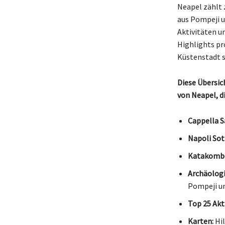
Neapel zählt 
aus Pompeji u
Aktivitäten u
Highlights pr
Küstenstadt s
Diese Übersic
von Neapel, d
Cappella S
Napoli Sot
Katakombe
Archäolog
Pompeji u
Top 25 Akt
Karten:
Hil