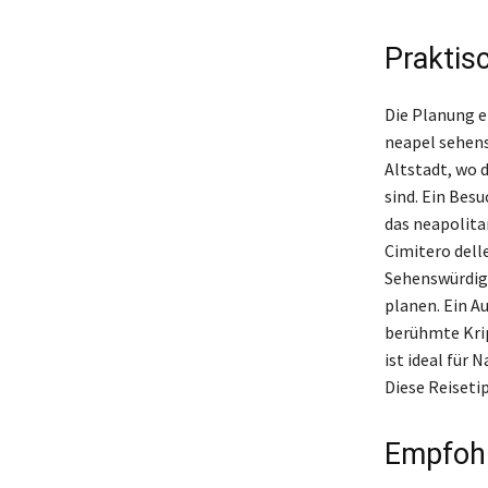
Praktis
Die Planung e
neapel sehens
Altstadt, wo 
sind. Ein Besu
das neapolita
Cimitero dell
Sehenswürdigk
planen. Ein Au
berühmte Krip
ist ideal für 
Diese Reiseti
Empfoh