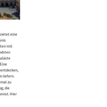
bietet eine
bnis
sten mit
ndsten
aläste
 Eine
u entdecken,
 liefern.
imal zu
g, die
nnst. Hier