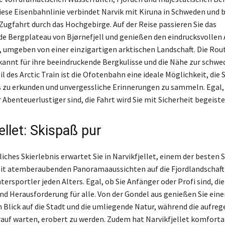
Diese Eisenbahnlinie verbindet Narvik mit Kiruna in Schweden und b
Zugfahrt durch das Hochgebirge. Auf der Reise passieren Sie das
e Bergplateau von Bjørnefjell und genießen den eindrucksvollen 
, umgeben von einer einzigartigen arktischen Landschaft. Die Rout
annt für ihre beeindruckende Bergkulisse und die Nähe zur schwe
il des Arctic Train ist die Ofotenbahn eine ideale Möglichkeit, die
 zu erkunden und unvergessliche Erinnerungen zu sammeln. Egal, 
Abenteuerlustiger sind, die Fahrt wird Sie mit Sicherheit begeiste
ellet: Skispaß pur
iches Skierlebnis erwartet Sie in Narvikfjellet, einem der besten 
it atemberaubenden Panoramaaussichten auf die Fjordlandschaft
tersportler jeden Alters. Egal, ob Sie Anfänger oder Profi sind, di
nd Herausforderung für alle. Von der Gondel aus genießen Sie eine
 Blick auf die Stadt und die umliegende Natur, während die aufre
auf warten, erobert zu werden. Zudem hat Narvikfjellet komforta