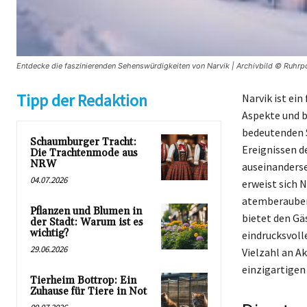
Entdecke die faszinierenden Sehenswürdigkeiten von Narvik | Archivbild © Ruhrpo
Tipp der Redaktion
Narvik ist ein
Aspekte und b
bedeutenden S
Schaumburger Tracht:
Ereignissen d
Die Trachtenmode aus
NRW
auseinanderse
04.07.2026
erweist sich N
atemberauben
Pflanzen und Blumen in
bietet den Gä
der Stadt: Warum ist es
wichtig?
eindrucksvolle
29.06.2026
Vielzahl an Ak
einzigartigen
Tierheim Bottrop: Ein
Zuhause für Tiere in Not