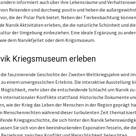
ondern informiert auch über ihre Lebensräume und Verhaltenswei
von Reisenden sind durchweg positiv und heben die außergewöhn
vor, die der Polar Park bietet. Neben der Tierbeobachtung könne
e Narvik Aktivitäten erleben, die die natürliche Schönheit und die
Kultur der Umgebung einbeziehen. Eine ideale Ergänzung zu ande
wie dem Narvikfjellet oder dem Krigsmuseum.
vik Kriegsmuseum erleben
 die faszinierende Geschichte der Zweiten Weltkriegsjahre wird im
u einem unvergesslichen Erlebnis. Die interaktive Ausstellung b
 Möglichkeit, mehr über die entscheidende Schlacht um Narvik zu 
 internationaler Konflikte stattfand. Historische Dokumente u
n, wie der Krieg das Leben der Menschen in der Region geprägt ha
n Menschenrechten während dieser turbulenten Zeit thematisiert
reifende Kriegsgeschichte, die sich hinter den Narvik Sehenswürdig
 lassen Sie sich von den beeindruckenden Exponaten fesseln, die di
e Beziehung zwischen Konflikt und Menschlichkeit beleuchten.