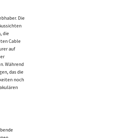
ebhaber. Die
Aussichten
, die
bten Cable
urer auf
der
en. Während
en, das die
gkeiten noch
akulären
ubende
rgen