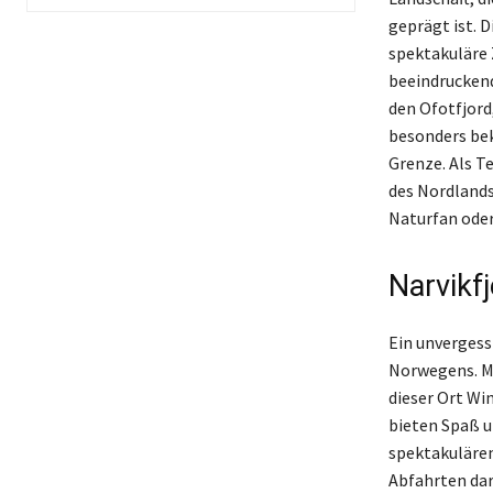
geprägt ist. 
spektakuläre 
beeindruckend
den Ofotfjord
besonders bek
Grenze. Als Te
des Nordlands
Naturfan oder 
Narvikfj
Ein unvergessl
Norwegens. M
dieser Ort Win
bieten Spaß u
spektakulären
Abfahrten dar