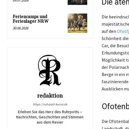
Die ate
09.07.2026
Die beeindruc
Feriencamps und
Ferienlager NRW
majestätische
30.06.2026
auf den
Ofotf
Schönheit dies
Car, die Besu
Erkundungstou
Möglichkeit t
der Polarnach
Berge in ein 
faszinierende
Ausblicken ma
redaktion
Ofotenb
https://ruhrpott-kurier.de
Erleben Sie das Herz des Ruhrpotts –
Nachrichten, Geschichten und Stimmen
Die Ofotenbah
aus dem Revier
Landschaft, d