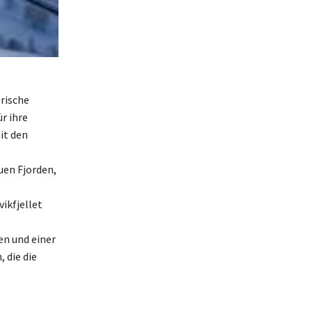
orische
r ihre
it den
uen Fjorden,
ikfjellet
en und einer
, die die