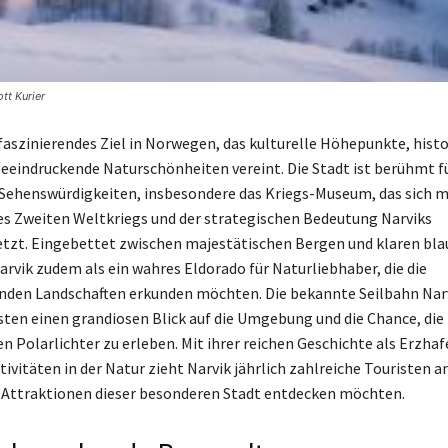
tt Kurier
 faszinierendes Ziel in Norwegen, das kulturelle Höhepunkte, hist
eeindruckende Naturschönheiten vereint. Die Stadt ist berühmt fü
ehenswürdigkeiten, insbesondere das Kriegs-Museum, das sich m
es Zweiten Weltkriegs und der strategischen Bedeutung Narviks
tzt. Eingebettet zwischen majestätischen Bergen und klaren bla
arvik zudem als ein wahres Eldorado für Naturliebhaber, die die
den Landschaften erkunden möchten. Die bekannte Seilbahn Narv
sten einen grandiosen Blick auf die Umgebung und die Chance, die
n Polarlichter zu erleben. Mit ihrer reichen Geschichte als Erzhaf
tivitäten in der Natur zieht Narvik jährlich zahlreiche Touristen an
 Attraktionen dieser besonderen Stadt entdecken möchten.