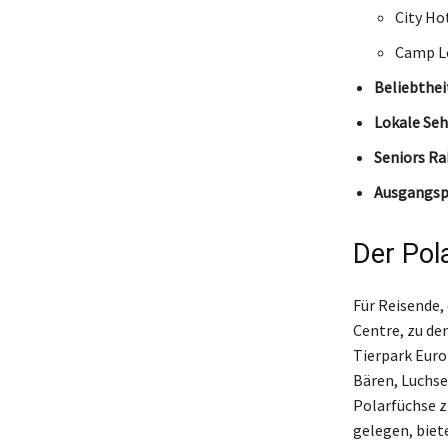
City Ho
Camp L
Beliebthei
Lokale Seh
Seniors Ra
Ausgangsp
Der Pol
Für Reisende, 
Centre, zu de
Tierpark Euro
Bären, Luchse
Polarfüchse z
gelegen, biete