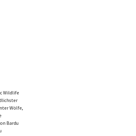
c Wildlife
dlichster
nter Wölfe,
e
ion Bardu
u