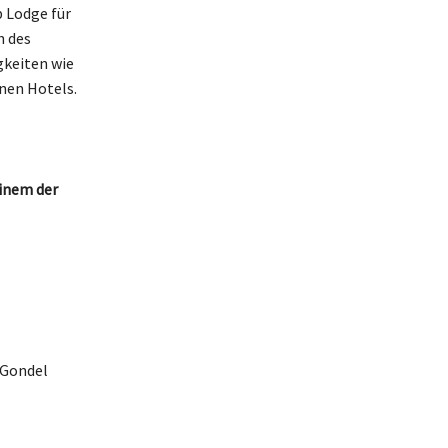
p Lodge für
h des
gkeiten wie
nen Hotels.
einem der
 Gondel