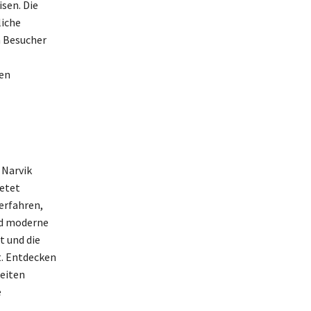
sen. Die
liche
n Besucher
ren
 Narvik
ietet
erfahren,
nd moderne
t und die
. Entdecken
keiten
e