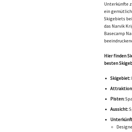
Unterkünfte z
ein gemütlic
Skigebiets be
das Narvik Kr
Basecamp Narv
beeindrucken
Hier finden S
besten Skige
Skigebiet:
Attraktion
Pisten:
Spa
Aussicht:
S
Unterkünft
Designe