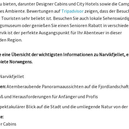
u bieten, darunter Designer Cabins und City Hotels sowie die Cam
hes Ambiente. Bewertungen auf
Tripadvisor
zeigen, dass der Besuc
i Touristen sehr beliebt ist. Besuchen Sie auch lokale Sehenswürdi
igsmuseum oder genießen Sie einen Senioren Rabatt in verschiede
ik ist der perfekte Ausgangspunkt für Ihr Abenteuer in dieser
den Region.
ie eine Übersicht der wichtigsten Informationen zu Narvikfjellet, 
biete Norwegens.
Narvikfjellet
en:
Atemberaubende Panoramaaussichten auf die Fjordlandschaft
ß und Herausforderungen für Anfänger und Profis
pektakulärer Blick auf die Stadt und die umliegende Natur von der
e:
r Cabins