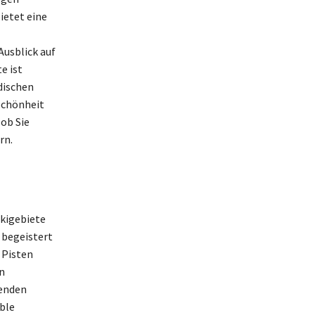
ietet eine
Ausblick auf
e ist
dischen
 Schönheit
ob Sie
rn.
Skigebiete
 begeistert
e Pisten
n
genden
ble