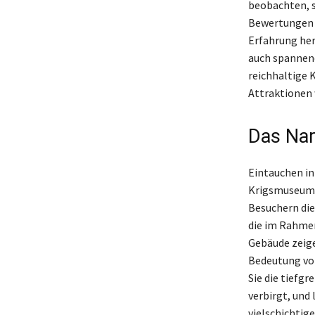
beobachten, s
Bewertungen 
Erfahrung her
auch spannend
reichhaltige 
Attraktionen 
Das Nar
Eintauchen in
Krigsmuseum z
Besuchern die
die im Rahmen
Gebäude zeige
Bedeutung vo
Sie die tiefg
verbirgt, und
vielschichtig