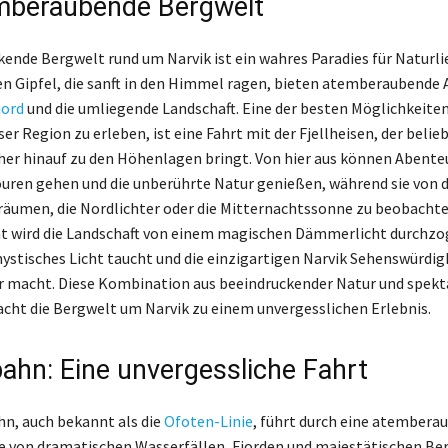
mberaubende Bergwelt
kende Bergwelt rund um Narvik ist ein wahres Paradies für Naturli
n Gipfel, die sanft in den Himmel ragen, bieten atemberaubende 
jord
und die umliegende Landschaft. Eine der besten Möglichkeiten
er Region zu erleben, ist eine Fahrt mit der Fjellheisen, der belie
cher hinauf zu den Höhenlagen bringt. Von hier aus können Abente
ren gehen und die unberührte Natur genießen, während sie von 
räumen, die Nordlichter oder die Mitternachtssonne zu beobacht
t wird die Landschaft von einem magischen Dämmerlicht durchzog
mystisches Licht taucht und die einzigartigen Narvik Sehenswürdi
r macht. Diese Kombination aus beeindruckender Natur und spekt
cht die Bergwelt um Narvik zu einem unvergesslichen Erlebnis.
ahn: Eine unvergessliche Fahrt
n, auch bekannt als die
Ofoten-Linie
, führt durch eine atembera
ie von dramatischen Wasserfällen, Fjorden und majestätischen Be