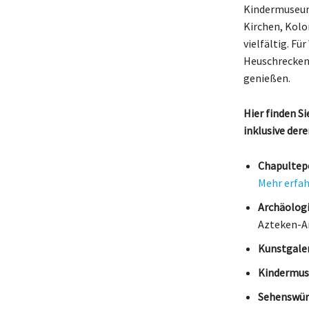
Kindermuseum,
Kirchen, Kolo
vielfältig. F
Heuschreckenh
genießen.
Hier finden S
inklusive der
Chapultepe
Mehr erfa
Archäolog
Azteken-A
Kunstgaler
Kindermus
Sehenswür