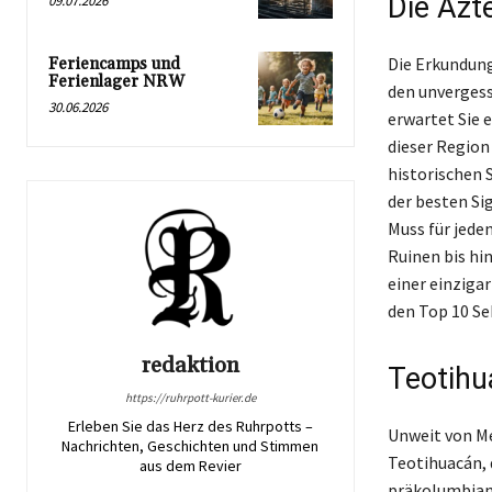
Die Azt
09.07.2026
Die Erkundung
Feriencamps und
Ferienlager NRW
den unvergess
30.06.2026
erwartet Sie e
dieser Region
historischen 
der besten Si
Muss für jede
Ruinen bis hi
einer einziga
den Top 10 Se
redaktion
Teotihu
https://ruhrpott-kurier.de
Erleben Sie das Herz des Ruhrpotts –
Unweit von Me
Nachrichten, Geschichten und Stimmen
Teotihuacán, 
aus dem Revier
präkolumbiani