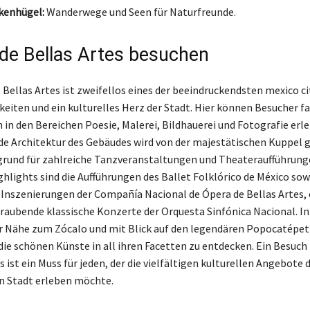
kenhügel:
Wanderwege und Seen für Naturfreunde.
 de Bellas Artes besuchen
 Bellas Artes ist zweifellos eines der beeindruckendsten mexico ci
eiten und ein kulturelles Herz der Stadt. Hier können Besucher f
 in den Bereichen Poesie, Malerei, Bildhauerei und Fotografie erle
e Architektur des Gebäudes wird von der majestätischen Kuppel g
rgrund für zahlreiche Tanzveranstaltungen und Theateraufführung
hlights sind die Aufführungen des Ballet Folklórico de México sow
 Inszenierungen der Compañía Nacional de Ópera de Bellas Artes,
aubende klassische Konzerte der Orquesta Sinfónica Nacional. In
 Nähe zum Zócalo und mit Blick auf den legendären Popocatépetl,
 die schönen Künste in all ihren Facetten zu entdecken. Ein Besuch
s ist ein Muss für jeden, der die vielfältigen kulturellen Angebote 
n Stadt erleben möchte.