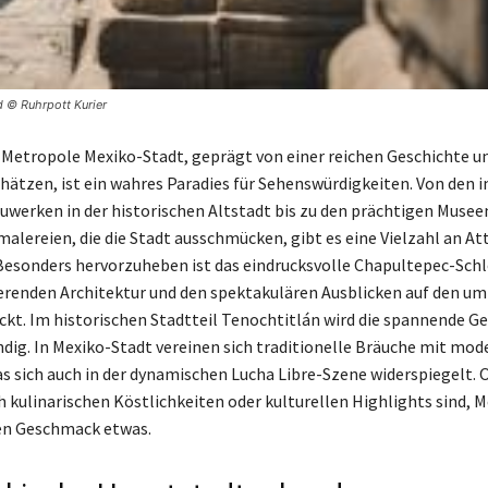
d © Ruhrpott Kurier
 Metropole Mexiko-Stadt, geprägt von einer reichen Geschichte u
chätzen, ist ein wahres Paradies für Sehenswürdigkeiten. Von den
uwerken in der historischen Altstadt bis zu den prächtigen Musee
lereien, die die Stadt ausschmücken, gibt es eine Vielzahl an At
Besonders hervorzuheben ist das eindrucksvolle Chapultepec-Schl
ierenden Architektur und den spektakulären Ausblicken auf den u
ckt. Im historischen Stadtteil Tenochtitlán wird die spannende Ge
dig. In Mexiko-Stadt vereinen sich traditionelle Bräuche mit mo
as sich auch in der dynamischen Lucha Libre-Szene widerspiegelt. O
h kulinarischen Köstlichkeiten oder kulturellen Highlights sind, 
den Geschmack etwas.