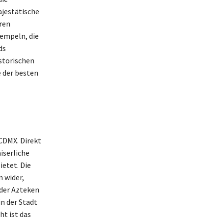
ajestätische
ren
empeln, die
ds
istorischen
e der besten
 CDMX. Direkt
aiserliche
etet. Die
 wider,
der Azteken
in der Stadt
ht ist das