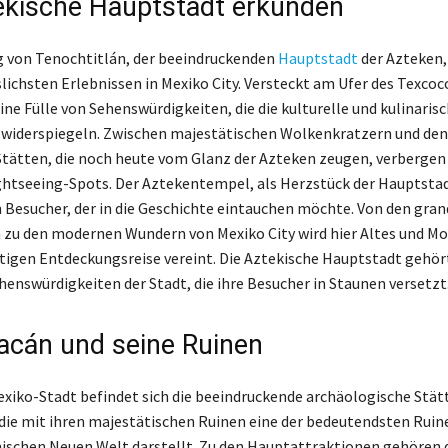
ekische Hauptstadt erkunden
 von Tenochtitlán, der beeindruckenden
Hauptstadt
der Azteken,
lichsten Erlebnissen in Mexiko City. Versteckt am Ufer des Texcoc
ine Fülle von Sehenswürdigkeiten, die die kulturelle und kulinarisc
 widerspiegeln. Zwischen majestätischen Wolkenkratzern und den
Stätten, die noch heute vom Glanz der Azteken zeugen, verbergen 
ghtseeing-Spots. Der Aztekentempel, als Herzstück der Hauptstadt
n Besucher, der in die Geschichte eintauchen möchte. Von den gra
n zu den modernen Wundern von Mexiko City wird hier Altes und Mo
rtigen Entdeckungsreise vereint. Die Aztekische Hauptstadt gehört
henswürdigkeiten der Stadt, die ihre Besucher in Staunen versetzt
acán und seine Ruinen
xiko-Stadt befindet sich die beeindruckende archäologische Stät
die mit ihren majestätischen Ruinen eine der bedeutendsten Ruin
schen Neuen Welt darstellt. Zu den Hauptattraktionen gehören 