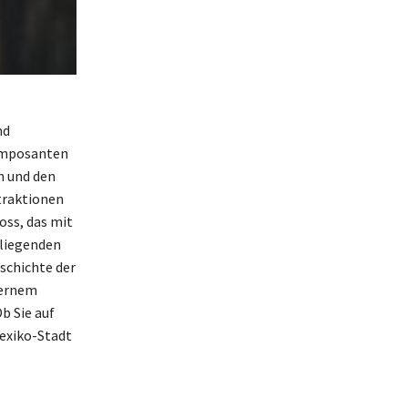
nd
 imposanten
n und den
traktionen
oss, das mit
mliegenden
schichte der
dernem
b Sie auf
Mexiko-Stadt