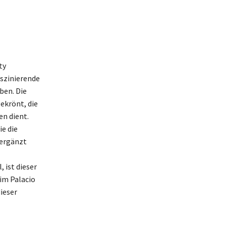
ty
aszinierende
ben. Die
ekrönt, die
en dient.
ie die
 ergänzt
 ist dieser
 im Palacio
dieser