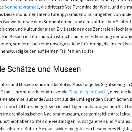
de
Sonnenpyramide
, die drittgrößte Pyramide der Welt, und die m
. Diese monumentalen Stufenpyramiden sind umgeben von ande
en Bauwerken wie dem Sonnentempel und den zahlreichen Stufent
schichte und Kultur der alten Zivilisationen des Zentralen Hochlan
. Ein Besuch in Teotihuacán ist nicht nur eine Erkundung der präh
len, sondern auch eine unvergessliche Erfahrung, die in der List
ehenswürdigkeiten auf keinen Fall fehlen sollte.
lle Schätze und Museen
hätze und Museen sind ein absolutes Muss für jedes Sightseeing in
 Stadt thront das beeindruckende
Chapultepec Castle
, einst die k
 eine atemberaubende Aussicht auf die umliegenden Grünflächen bi
n Tenochtitlán spiegelt sich in wichtigen archäologischen Stätten
 im archäologischen Nationalmuseum, das zahlreiche Artefakte 
unstliebhaber sollten die vielfältigen Kunstgalerien und Murales 
die vibrante Kultur Mexikos widerspiegeln. Ein besonderes Highlig