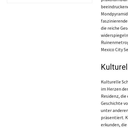
beeindrucken
Mondpyramide
faszinierend
die reiche Ge
widerspiegeln
Ruinenmetropo
Mexico City S
Kulture
Kulturelle Sc
im Herzen der
Residenz, die
Geschichte vo
unter anderem
präsentiert. K
erkunden, die 