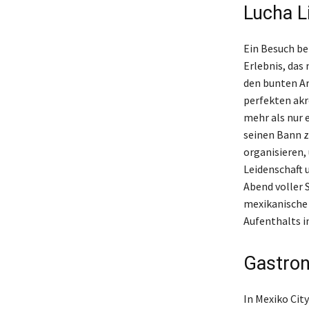
Lucha L
Ein Besuch bei
Erlebnis, das 
den bunten Ar
perfekten akr
mehr als nur e
seinen Bann zi
organisieren,
Leidenschaft u
Abend voller 
mexikanische 
Aufenthalts i
Gastron
In Mexiko Cit