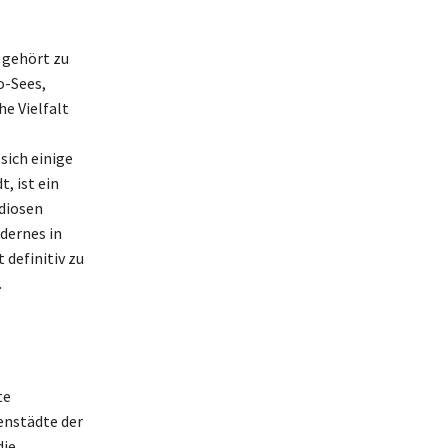
 gehört zu
o-Sees,
he Vielfalt
sich einige
, ist ein
ndiosen
dernes in
 definitiv zu
.
te
enstädte der
die