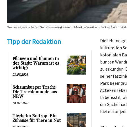
Die unvergesslichsten Sehenswürdigkeiten in Mexiko-Stadt entdecken | Archivbil
Tipp der Redaktion
Die lebendige
kulturellen S
kolonialen Ba
Pflanzen und Blumen in
bunten Wandma
der Stadt: Warum ist es
wichtig?
zu erkunden. 
29.06.2026
seiner faszin
Park beeindru
Schaumburger Tracht:
Azteken leben
Die Trachtenmode aus
NRW
Lebensstil, w
04.07.2026
der Suche nac
bietet für je
Tierheim Bottrop: Ein
Zuhause für Tiere in Not