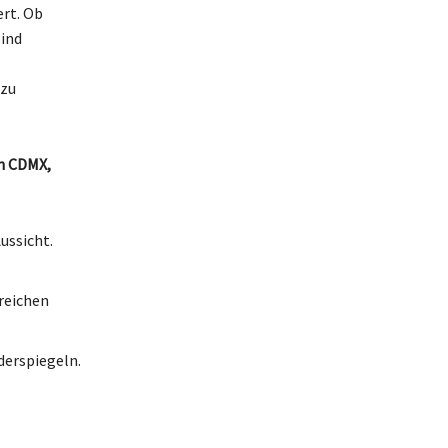
ert. Ob
sind
 zu
in CDMX,
ussicht.
reichen
derspiegeln.