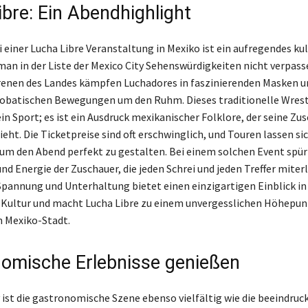
ibre: Ein Abendhighlight
 einer Lucha Libre Veranstaltung in Mexiko ist ein aufregendes kul
man in der Liste der Mexico City Sehenswürdigkeiten nicht verpasse
enen des Landes kämpfen Luchadores in faszinierenden Masken u
obatischen Bewegungen um den Ruhm. Dieses traditionelle Wrestl
in Sport; es ist ein Ausdruck mexikanischer Folklore, der seine Zus
eht. Die Ticketpreise sind oft erschwinglich, und Touren lassen sic
 um den Abend perfekt zu gestalten. Bei einem solchen Event spür
nd Energie der Zuschauer, die jeden Schrei und jeden Treffer miter
Spannung und Unterhaltung bietet einen einzigartigen Einblick in 
Kultur und macht Lucha Libre zu einem unvergesslichen Höhepun
n Mexiko-Stadt.
omische Erlebnisse genießen
y ist die gastronomische Szene ebenso vielfältig wie die beeindru