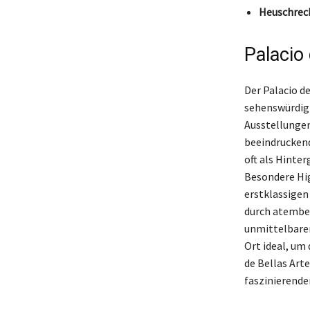
Heuschrec
Palacio
Der Palacio de
sehenswürdigk
Ausstellungen
beeindruckend
oft als Hinte
Besondere Hig
erstklassigen
durch atember
unmittelbarer
Ort ideal, um
de Bellas Arte
faszinierende