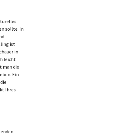
turelles
n sollte. In
nd
ing ist
chauer in
h leicht
t man die
leben. Ein
die
kt Ihres
ckenden