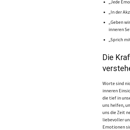
„Jede Emoti
„In der Ak
„Geben wir
inneren Se
„Sprich mi
Die Kra
versteh
Worte sind ni
inneren Einsic
die tief in un
uns helfen, u
uns die Zeit 
liebevoller 
Emotionen sin