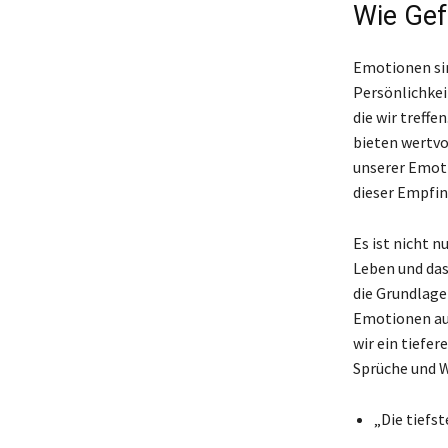
Wie Gef
Emotionen sin
Persönlichkei
die wir treff
bieten wertvo
unserer Emoti
dieser Empfin
Es ist nicht n
Leben und das
die Grundlage
Emotionen au
wir ein tiefer
Sprüche und W
„Die tiefs