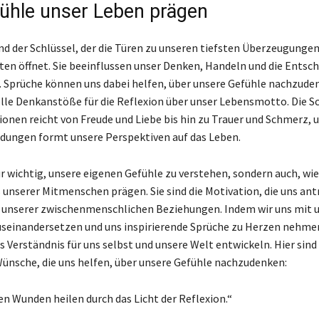
ühle unser Leben prägen
d der Schlüssel, der die Türen zu unseren tiefsten Überzeugunge
ten öffnet. Sie beeinflussen unser Denken, Handeln und die Entsc
en. Sprüche können uns dabei helfen, über unsere Gefühle nachzude
lle Denkanstöße für die Reflexion über unser Lebensmotto. Die S
onen reicht von Freude und Liebe bis hin zu Trauer und Schmerz, u
dungen formt unsere Perspektiven auf das Leben.
ur wichtig, unsere eigenen Gefühle zu verstehen, sondern auch, wie
 unserer Mitmenschen prägen. Sie sind die Motivation, die uns ant
 unserer zwischenmenschlichen Beziehungen. Indem wir uns mit 
seinandersetzen und uns inspirierende Sprüche zu Herzen nehme
es Verständnis für uns selbst und unsere Welt entwickeln. Hier sind
ünsche, die uns helfen, über unsere Gefühle nachzudenken:
ten Wunden heilen durch das Licht der Reflexion.“