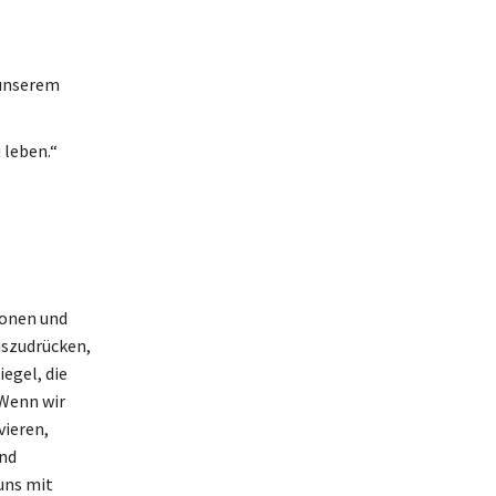
 unserem
 leben.“
ionen und
auszudrücken,
iegel, die
 Wenn wir
vieren,
nd
uns mit