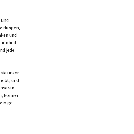
n und
heidungen,
nken und
chönheit
nd jede
 sie unser
reibt, und
unseren
n, können
 einige