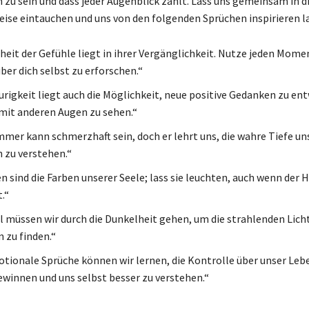
ch zu sein und dass jeder Augenblick zählt. Lass uns gemeinsam in d
ise eintauchen und uns von den folgenden Sprüchen inspirieren l
heit der Gefühle liegt in ihrer Vergänglichkeit. Nutze jeden Mome
ber dich selbst zu erforschen.“
aurigkeit liegt auch die Möglichkeit, neue positive Gedanken zu en
mit anderen Augen zu sehen.“
mer kann schmerzhaft sein, doch er lehrt uns, die wahre Tiefe un
zu verstehen.“
 sind die Farben unserer Seele; lass sie leuchten, auch wenn der
.“
müssen wir durch die Dunkelheit gehen, um die strahlenden Licht
 zu finden.“
tionale Sprüche können wir lernen, die Kontrolle über unser Leb
winnen und uns selbst besser zu verstehen.“