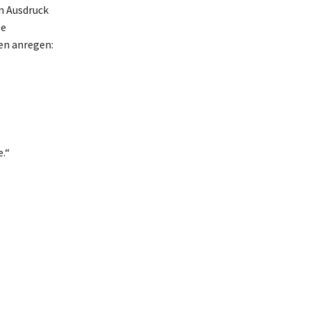
n Ausdruck
le
en anregen:
.“