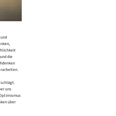
 und
anken,
hlichkeit
und die
achdenken
rarbeiten.
schlägt.
ber uns
 Optimismus
nken über