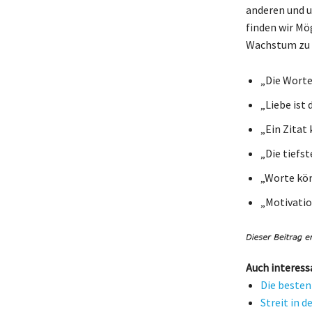
anderen und u
finden wir Mö
Wachstum zu f
„Die Worte
„Liebe ist 
„Ein Zitat
„Die tiefs
„Worte kön
„Motivatio
Auch interess
Die besten
Streit in 