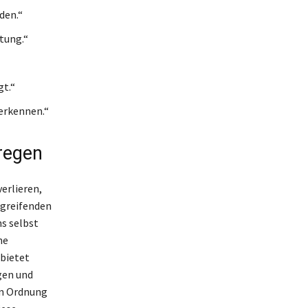
den.“
tung.“
gt.“
 erkennen.“
regen
verlieren,
rgreifenden
s selbst
ne
 bietet
gen und
 in Ordnung