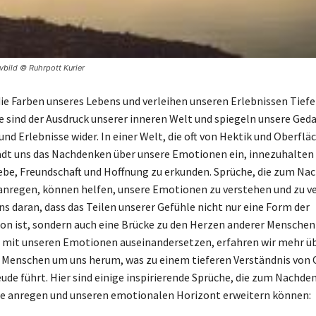
vbild © Ruhrpott Kurier
die Farben unseres Lebens und verleihen unseren Erlebnissen Tiefe
e sind der Ausdruck unserer inneren Welt und spiegeln unsere Ged
d Erlebnisse wider. In einer Welt, die oft von Hektik und Oberfläc
lädt uns das Nachdenken über unsere Emotionen ein, innezuhalten 
ebe, Freundschaft und Hoffnung zu erkunden. Sprüche, die zum N
anregen, können helfen, unsere Emotionen zu verstehen und zu ve
ns daran, dass das Teilen unserer Gefühle nicht nur eine Form der
 ist, sondern auch eine Brücke zu den Herzen anderer Menschen 
 mit unseren Emotionen auseinandersetzen, erfahren wir mehr ü
e Menschen um uns herum, was zu einem tieferen Verständnis von
ude führt. Hier sind einige inspirierende Sprüche, die zum Nachde
le anregen und unseren emotionalen Horizont erweitern können: