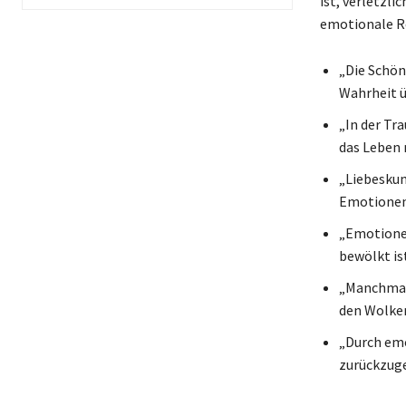
ist, verletzli
emotionale Re
„Die Schön
Wahrheit ü
„In der Tr
das Leben 
„Liebeskum
Emotionen 
„Emotionen
bewölkt ist
„Manchmal 
den Wolken
„Durch emo
zurückzuge