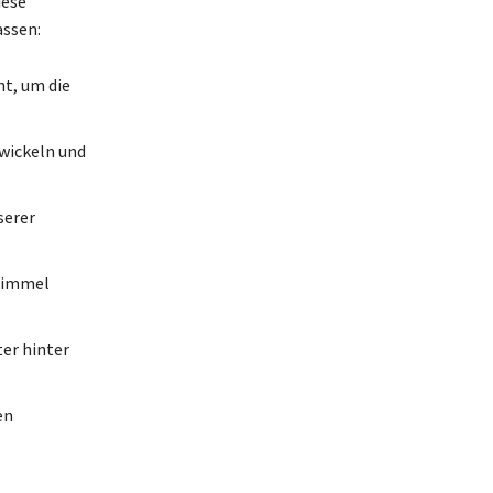
iese
assen:
nt, um die
twickeln und
serer
 Himmel
er hinter
en