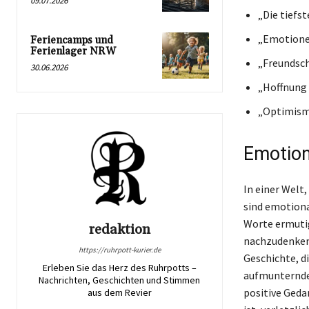
09.07.2026
„Die tiefs
„Emotionen
Feriencamps und
Ferienlager NRW
„Freundscha
30.06.2026
„Hoffnung 
„Optimismu
Emotion
In einer Welt,
sind emotiona
Worte ermutig
redaktion
nachzudenken.
https://ruhrpott-kurier.de
Geschichte, d
Erleben Sie das Herz des Ruhrpotts –
aufmunternde 
Nachrichten, Geschichten und Stimmen
positive Gedan
aus dem Revier