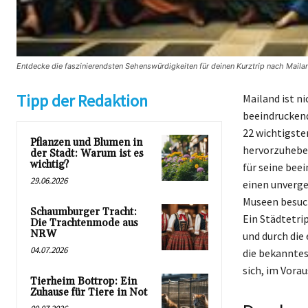
Entdecke die faszinierendsten Sehenswürdigkeiten für deinen Kurztrip nach Mailan
Tipp der Redaktion
Mailand ist ni
beeindruckend
22 wichtigste
Pflanzen und Blumen in
hervorzuheben
der Stadt: Warum ist es
wichtig?
für seine bee
29.06.2026
einen unverges
Museen besuch
Schaumburger Tracht:
Ein Städtetri
Die Trachtenmode aus
NRW
und durch die
04.07.2026
die bekanntes
sich, im Vora
Tierheim Bottrop: Ein
Zuhause für Tiere in Not