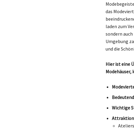
Modebegeister
das Modeviert
beeindruckend
laden zum Ver
sondern auch z
Umgebung zahl
und die Schön
Hier ist eine 
Modehäuser, k
Modevierte
Bedeutend
Wichtige S
Attraktion
Atelier