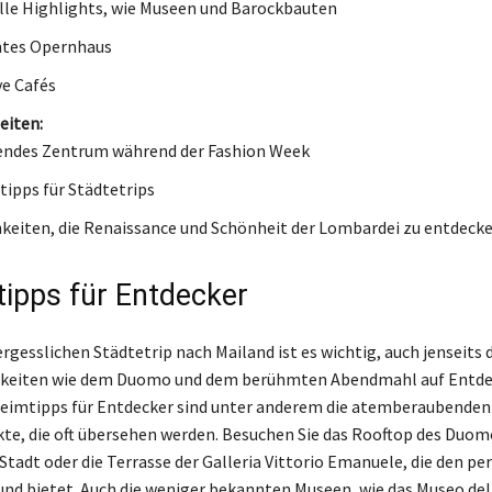
lle Highlights, wie Museen und Barockbauten
tes Opernhaus
ve Cafés
eiten:
endes Zentrum während der Fashion Week
ipps für Städtetrips
keiten, die Renaissance und Schönheit der Lombardei zu entdeck
ipps für Entdecker
ergesslichen Städtetrip nach Mailand ist es wichtig, auch jenseits
keiten wie dem Duomo und dem berühmten Abendmahl auf Entd
eimtipps für Entdecker sind unter anderem die atemberaubenden
te, die oft übersehen werden. Besuchen Sie das Rooftop des Duom
 Stadt oder die Terrasse der Galleria Vittorio Emanuele, die den pe
nd bietet. Auch die weniger bekannten Museen, wie das Museo de