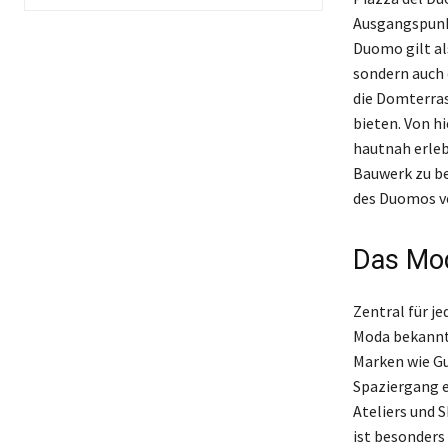
Ausgangspunkt
Duomo gilt als
sondern auch 
die Domterras
bieten. Von h
hautnah erleb
Bauwerk zu be
des Duomos ve
Das Mod
Zentral für je
Moda bekannt 
Marken wie Gu
Spaziergang 
Ateliers und 
ist besonders