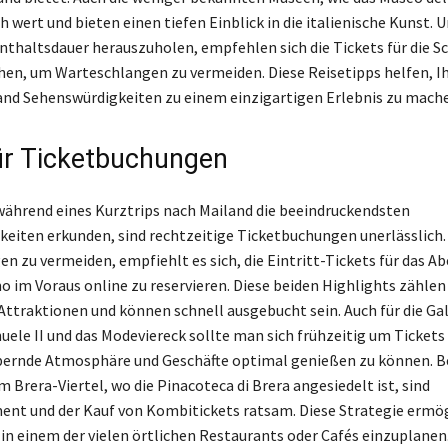
h wert und bieten einen tiefen Einblick in die italienische Kunst.
enthaltsdauer herauszuholen, empfehlen sich die Tickets für die S
hen, um Warteschlangen zu vermeiden. Diese Reisetipps helfen, I
and Sehenswürdigkeiten zu einem einzigartigen Erlebnis zu mach
ür Ticketbuchungen
hrend eines Kurztrips nach Mailand die beeindruckendsten
eiten erkunden, sind rechtzeitige Ticketbuchungen unerlässlich
n zu vermeiden, empfiehlt es sich, die Eintritt-Tickets für das 
 im Voraus online zu reservieren. Diese beiden Highlights zählen
Attraktionen und können schnell ausgebucht sein. Auch für die Gal
uele II und das Modeviereck sollte man sich frühzeitig um Ticke
bernde Atmosphäre und Geschäfte optimal genießen zu können. B
 Brera-Viertel, wo die Pinacoteca di Brera angesiedelt ist, sind
t und der Kauf von Kombitickets ratsam. Diese Strategie ermög
n einem der vielen örtlichen Restaurants oder Cafés einzuplane