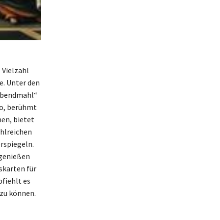
 Vielzahl
e. Unter den
„Abendmahl“
mo, berühmt
en, bietet
ahlreichen
rspiegeln.
 genießen
skarten für
fiehlt es
 zu können.