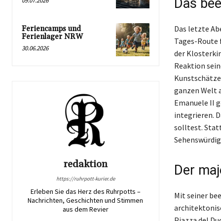
Das be
09.07.2026
Das letzte Ab
Feriencamps und
Ferienlager NRW
Tages-Route f
30.06.2026
der Klosterkir
Reaktion seine
Kunstschätze 
ganzen Welt 
Emanuele II g
integrieren. D
solltest. Sta
Sehenswürdig
redaktion
Der maj
https://ruhrpott-kurier.de
Erleben Sie das Herz des Ruhrpotts –
Mit seiner be
Nachrichten, Geschichten und Stimmen
architektonis
aus dem Revier
Piazza del Du