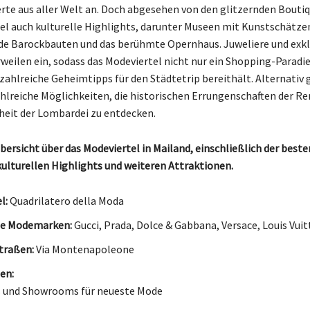
te aus aller Welt an. Doch abgesehen von den glitzernden Boutiq
el auch kulturelle Highlights, darunter Museen mit Kunstschätze
e Barockbauten und das berühmte Opernhaus. Juweliere und exkl
weilen ein, sodass das Modeviertel nicht nur ein Shopping-Paradies
ahlreiche Geheimtipps für den Städtetrip bereithält. Alternativ g
reiche Möglichkeiten, die historischen Errungenschaften der Re
heit der Lombardei zu entdecken.
Übersicht über das Modeviertel in Mailand, einschließlich der beste
ulturellen Highlights und weiteren Attraktionen.
l:
Quadrilatero della Moda
e Modemarken:
Gucci, Prada, Dolce & Gabbana, Versace, Louis Vui
traßen:
Via Montenapoleone
en:
s und Showrooms für neueste Mode