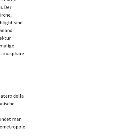
n. Der
irche,
hlight sind
ailand
ektur
nmalige
n Atmosphäre
latero della
onische
kundet man
odemetropole