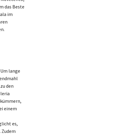
 Um das Beste
cala im
hren
en.
. Um lange
Abendmahl
 zu den
leria
ts kümmern,
ei einem
licht es,
n. Zudem