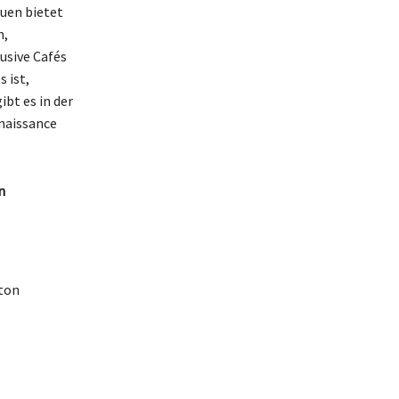
uen bietet
n,
usive Cafés
 ist,
ibt es in der
naissance
n
tton