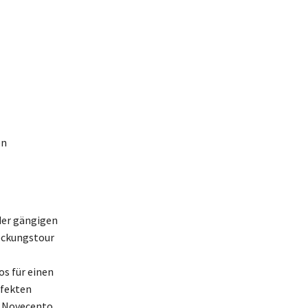
en
 der gängigen
eckungstour
os für einen
rfekten
l Novecento,