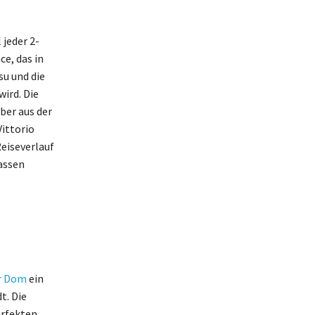
 jeder 2-
e, das in
su und die
wird. Die
ber aus der
Vittorio
Reiseverlauf
passen
r Dom
ein
t. Die
erfekten