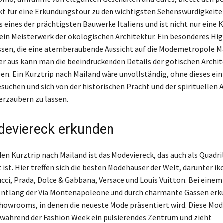
 für eine Erkundungstour zu den wichtigsten Sehenswürdigkeite
 eines der prächtigsten Bauwerke Italiens und ist nicht nur eine K
ein Meisterwerk der ökologischen Architektur. Ein besonderes Hig
sen, die eine atemberaubende Aussicht auf die Modemetropole M
ier aus kann man die beeindruckenden Details der gotischen Archit
en. Ein Kurztrip nach Mailand wäre unvollständig, ohne dieses ei
suchen und sich von der historischen Pracht und der spirituelle
rzaubern zu lassen.
eviereck erkunden
den Kurztrip nach Mailand ist das Modeviereck, das auch als Quadri
ist. Hier treffen sich die besten Modehäuser der Welt, darunter ik
cci, Prada, Dolce & Gabbana, Versace und Louis Vuitton. Bei einem
entlang der Via Montenapoleone und durch charmante Gassen er
Showrooms, in denen die neueste Mode präsentiert wird. Diese M
 während der Fashion Week ein pulsierendes Zentrum und zieht