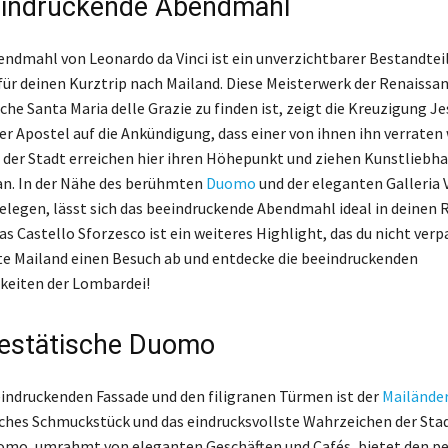
eindruckende Abendmahl
endmahl von Leonardo da Vinci ist ein unverzichtbarer Bestandteil
ür deinen Kurztrip nach Mailand. Diese Meisterwerk der Renaissanc
che Santa Maria delle Grazie zu finden ist, zeigt die Kreuzigung Je
r Apostel auf die Ankündigung, dass einer von ihnen ihn verraten 
der Stadt erreichen hier ihren Höhepunkt und ziehen Kunstliebha
an. In der Nähe des berühmten
Duomo
und der eleganten Galleria 
elegen, lässt sich das beeindruckende Abendmahl ideal in deinen 
as Castello Sforzesco ist ein weiteres Highlight, das du nicht ver
tte Mailand einen Besuch ab und entdecke die beeindruckenden
keiten der Lombardei!
estätische Duomo
eindruckenden Fassade und den filigranen Türmen ist der
Mailände
ches Schmuckstück und das eindrucksvollste Wahrzeichen der Stad
omo, umrahmt von eleganten Geschäften und Cafés, bietet den p