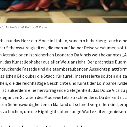
d | Archivbild © Ruhrpott Kurier
cht nur das Herz der Mode in Italien, sondern beherbergt auch eine
er Sehenswürdigkeiten, die man auf keiner Reise versäumen sollt
n Attraktionen ist sicherlich Leonardo Da Vincis weltbekanntes 
, das Kunstliebhaber aus aller Welt anzieht. Der prächtige Duo
indruckende Fassade und die atemberaubenden Aussichtsplattform
slichen Blick über die Stadt. Kulturell Interessierte sollten die z
en, die die reichhaltige Geschichte und Kunst der Lombardei wide
p ist außerdem eine hervorragende Gelegenheit, das Dolce Vita zu
 eleganten Straßen des Modeviertels zu schlendern. Da die Eintritt
ten Sehenswürdigkeiten in Mailand oft schnell vergriffen sind, emp
us zu buchen, um die Highlights ohne lange Wartezeiten genießen