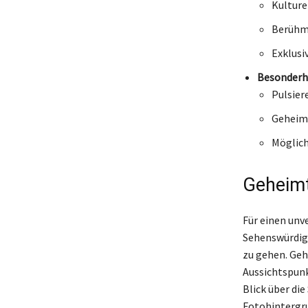
Kulture
Berühm
Exklusi
Besonderh
Pulsier
Geheimt
Möglich
Geheimt
Für einen unv
Sehenswürdig
zu gehen. Geh
Aussichtspunk
Blick über die
Fotohintergru