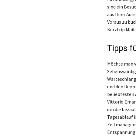
sind ein Besuc
aus Ihrer Auf
Voraus zu buc
Kurztrip Mail
Tipps f
Möchte man wä
Sehenswürdigk
Warteschlange
und den Duomo
beliebtesten 
Vittorio Eman
um die bezau
Tagesablauf im
Zeitmanagemen
Entspannung i