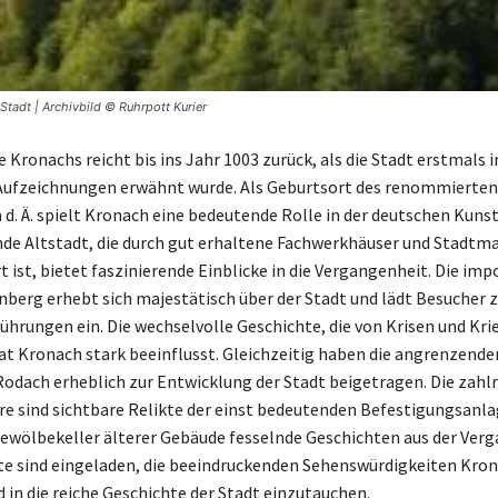
Stadt | Archivbild © Ruhrpott Kurier
 Kronachs reicht bis ins Jahr 1003 zurück, als die Stadt erstmals i
Aufzeichnungen erwähnt wurde. Als Geburtsort des renommierten
 d. Ä. spielt Kronach eine bedeutende Rolle in der deutschen Kuns
de Altstadt, die durch gut erhaltene Fachwerkhäuser und Stadtm
t ist, bietet faszinierende Einblicke in die Vergangenheit. Die im
berg erhebt sich majestätisch über der Stadt und lädt Besucher 
hrungen ein. Die wechselvolle Geschichte, die von Krisen und Kri
hat Kronach stark beeinflusst. Gleichzeitig haben die angrenzende
odach erheblich zur Entwicklung der Stadt beigetragen. Die zahl
e sind sichtbare Relikte der einst bedeutenden Befestigungsanla
ewölbekeller älterer Gebäude fesselnde Geschichten aus der Ver
te sind eingeladen, die beeindruckenden Sehenswürdigkeiten Kron
 in die reiche Geschichte der Stadt einzutauchen.