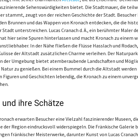
faszinierende Sehenswürdigkeiten bietet. Die Stadtmauer, die teilw
er stammt, zeugt von der reichen Geschichte der Stadt. Besucher
en Brunnen und das Wappen von Kronach entdecken, die die histo
 Stadt unterstreichen. Lucas Cranach d. Ä., ein berühmter Maler d
hat hier seine Spuren hinterlassen und macht Kronach zu einem w
nstliebhaber. In der Nähe fließen die Flüsse Hasslach und Rodach,
ulisse der Altstadt zusätzlichen Charme verleihen. Der Naturpark
in der Umgebung bietet atemberaubende Landschaften und Möglic
 Natur zu genießen. Bei einem Bummel durch die Altstadt werden 
n Figuren und Geschichten lebendig, die Kronach zu einem unverg
hen.
und ihre Schätze
Kronach erwarten Besucher eine Vielzahl faszinierender Museen, die
e der Region eindrucksvoll widerspiegeln. Die Fränkische Galerie 
ngen fränkischer Meisterwerke, darunter Kunst von Lucas Cranac