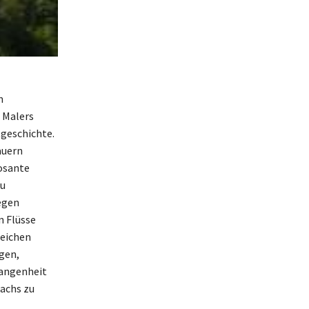
n
 Malers
tgeschichte.
auern
posante
zu
egen
n Flüsse
reichen
gen,
gangenheit
achs zu