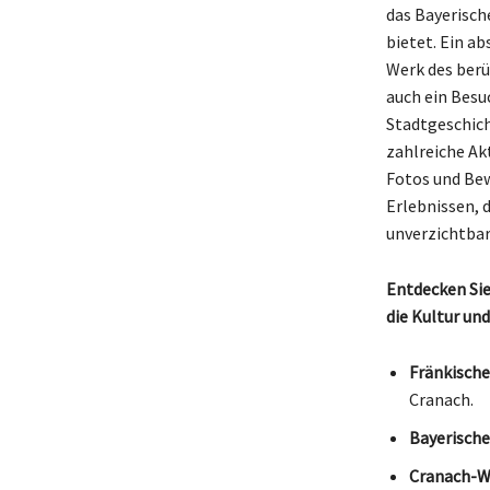
das Bayerisch
bietet. Ein a
Werk des berü
auch ein Besu
Stadtgeschich
zahlreiche Ak
Fotos und Be
Erlebnissen, 
unverzichtbar
Entdecken Sie
die Kultur un
Fränkische
Cranach.
Bayerisch
Cranach-W