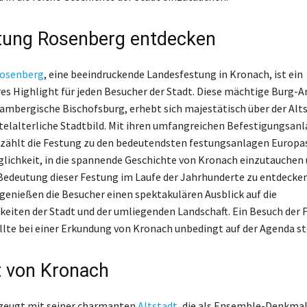
tung Rosenberg entdecken
Rosenberg
, eine beeindruckende Landesfestung in Kronach, ist ein
es Highlight für jeden Besucher der Stadt. Diese mächtige Burg-A
ambergische Bischofsburg, erhebt sich majestätisch über der Alt
telalterliche Stadtbild. Mit ihren umfangreichen Befestigungsan
zählt die Festung zu den bedeutendsten festungsanlagen Europa
glichkeit, in die spannende Geschichte von Kronach einzutauchen 
Bedeutung dieser Festung im Laufe der Jahrhunderte zu entdecken.
enießen die Besucher einen spektakulären Ausblick auf die
eiten der Stadt und der umliegenden Landschaft. Ein Besuch der 
lte bei einer Erkundung von Kronach unbedingt auf der Agenda st
t von Kronach
zeugt mit seiner charmanten
Altstadt
, die als Ensemble-Denkma