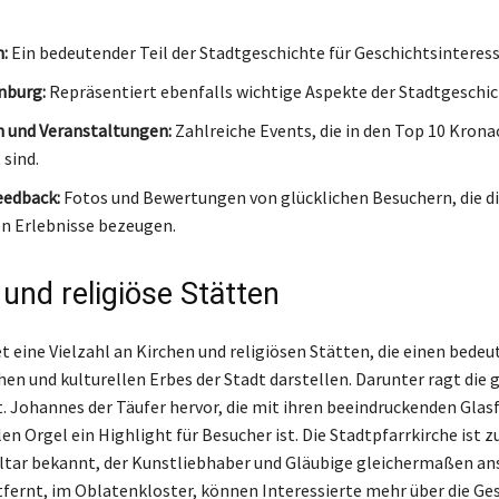
:
Ein bedeutender Teil der Stadtgeschichte für Geschichtsinteress
nburg:
Repräsentiert ebenfalls wichtige Aspekte der Stadtgeschic
n und Veranstaltungen:
Zahlreiche Events, die in den Top 10 Krona
 sind.
eedback:
Fotos und Bewertungen von glücklichen Besuchern, die d
n Erlebnisse bezeugen.
 und religiöse Stätten
t eine Vielzahl an Kirchen und religiösen Stätten, die einen bedeu
hen und kulturellen Erbes der Stadt darstellen. Darunter ragt die 
t. Johannes der Täufer hervor, die mit ihren beeindruckenden Glas
en Orgel ein Highlight für Besucher ist. Die Stadtpfarrkirche ist 
ltar bekannt, der Kunstliebhaber und Gläubige gleichermaßen ans
tfernt, im Oblatenkloster, können Interessierte mehr über die Ge