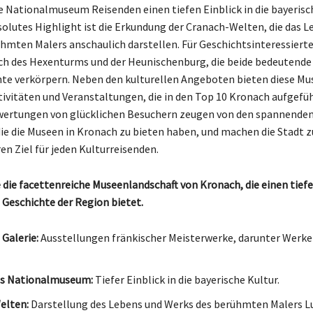
e Nationalmuseum Reisenden einen tiefen Einblick in die bayerisc
bsolutes Highlight ist die Erkundung der Cranach-Welten, die das 
hmten Malers anschaulich darstellen. Für Geschichtsinteressierte
ch des Hexenturms und der Heunischenburg, die beide bedeutende
te verkörpern. Neben den kulturellen Angeboten bieten diese Mu
tivitäten und Veranstaltungen, die in den Top 10 Kronach aufgefüh
wertungen von glücklichen Besuchern zeugen von den spannende
die die Museen in Kronach zu bieten haben, und machen die Stadt 
en Ziel für jeden Kulturreisenden.
 die facettenreiche Museenlandschaft von Kronach, die einen tiefe
d Geschichte der Region bietet.
 Galerie:
Ausstellungen fränkischer Meisterwerke, darunter Werke
es Nationalmuseum:
Tiefer Einblick in die bayerische Kultur.
elten:
Darstellung des Lebens und Werks des berühmten Malers L