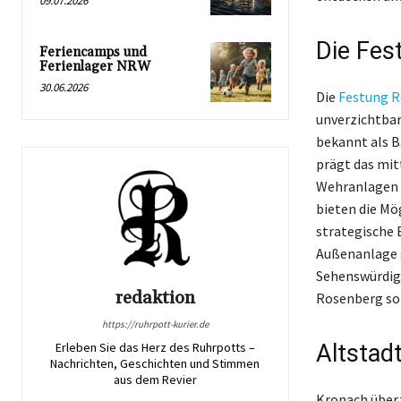
09.07.2026
Die Fes
Feriencamps und
Ferienlager NRW
30.06.2026
Die
Festung 
unverzichtbar
bekannt als B
prägt das mit
Wehranlagen 
bieten die Mö
strategische 
Außenanlage g
Sehenswürdigk
redaktion
Rosenberg sol
https://ruhrpott-kurier.de
Altstad
Erleben Sie das Herz des Ruhrpotts –
Nachrichten, Geschichten und Stimmen
aus dem Revier
Kronach über