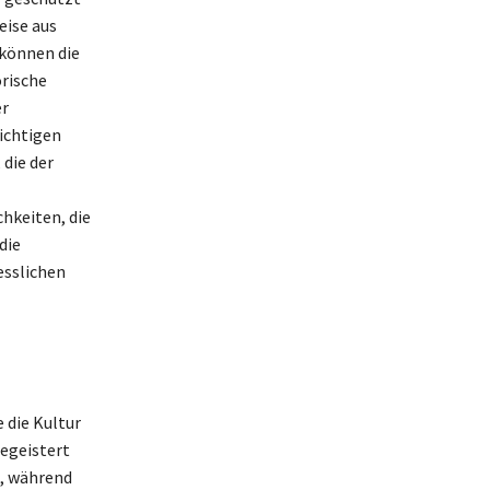
eise aus
 können die
rische
er
ichtigen
 die der
hkeiten, die
die
esslichen
 die Kultur
begeistert
h, während