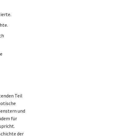
ierte.
hte.
ch
ie
tenden Teil
gotische
fenstern und
zudem für
pricht.
schichte der