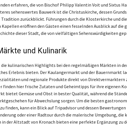
den erfahren, die von Bischof Philipp Valentin Voit und Sixtus H
iteres sehenswertes Bauwerk ist die Christuskirche, dessen Grund
 Tradition zurückblickt. Führungen durch die Klosterkirche und die
 Kapellen eröffnen den Gästen einen fesselnden Ausblick auf die 
chichte dieser Stadt, die von vielfältigen Sehenswürdigkeiten gepr
Märkte und Kulinarik
 die kulinarischen Highlights bei den regelmäßigen Märkten in der
ches Erlebnis bieten. Der Kaulangermarkt und der Bauernmarkt l
pezialitäten und regionale Produkte direkt von Direktvermarktern 
 finden hier frische Zutaten und Geheimtipps für ihre eigenen K
kt bietet Gemüse und Obst in bester Qualität, während die Ständ
rktgeschehen für Abwechslung sorgen. Um die besten gastronom
 zu finden, kann ein Blick auf Tripadvisor und dessen Bewertungen
nderung oder einer Radtour durch die malerische Umgebung, die k
in der Altstadt von Kronach bieten eine perfekte Ergänzung zu 