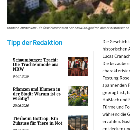
Kronach entdecken: Die faszinierendsten Sehenswürdigkeiten dieser historischen 
Tipp der Redaktion
Die Geschichte
historischen 
Lucas Cranach
Schaumburger Tracht:
Die bezaubern
Die Trachtenmode aus
NRW
charakterisier
04.07.2026
Festung Rosen
spannenden Fü
Pflanzen und Blumen in
geprägt ist, 
der Stadt: Warum ist es
wichtig?
Haßlach und R
29.06.2026
Türme und Tor
während die G
Tierheim Bottrop: Ein
erzählen. Gäs
Zuhause für Tiere in Not
entdecken und