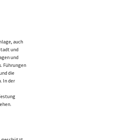
nlage, auch
stadt und
lagen und
s. Führungen
und die
 In der
Festung
ehen.
l geschützt