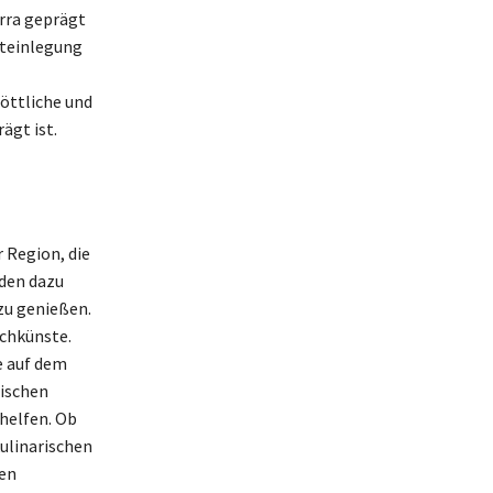
arra geprägt
steinlegung
göttliche und
ägt ist.
 Region, die
aden dazu
zu genießen.
ochkünste.
e auf dem
ischen
 helfen. Ob
ulinarischen
den