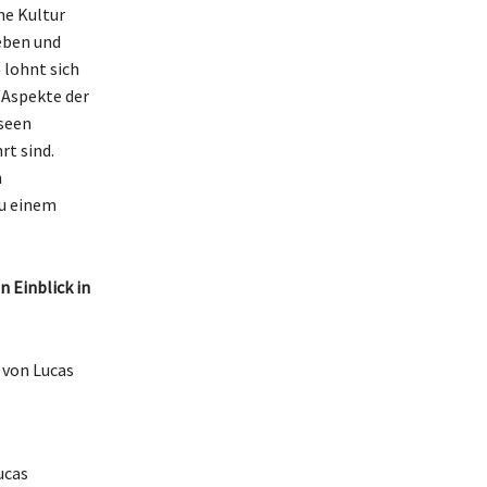
he Kultur
Leben und
 lohnt sich
 Aspekte der
seen
rt sind.
n
zu einem
n Einblick in
 von Lucas
ucas