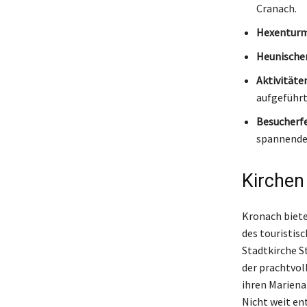
Cranach.
Hexenturm
Heunische
Aktivitäte
aufgeführt
Besucherf
spannende
Kirchen
Kronach biete
des touristisc
Stadtkirche S
der prachtvoll
ihren Mariena
Nicht weit en