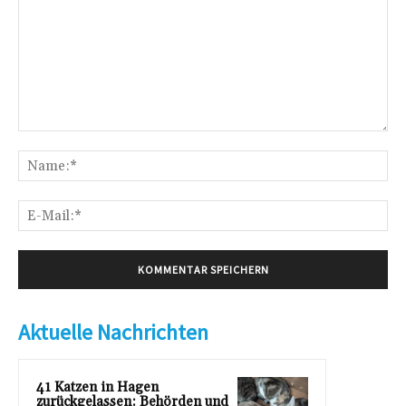
Kommentar:
Na
E-
Mai
Aktuelle Nachrichten
41 Katzen in Hagen
zurückgelassen: Behörden und