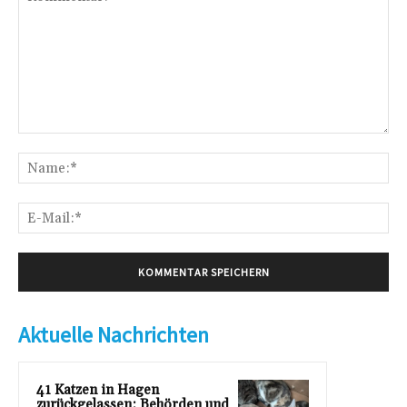
Kommentar:
Na
E-
Mai
Aktuelle Nachrichten
41 Katzen in Hagen
zurückgelassen: Behörden und