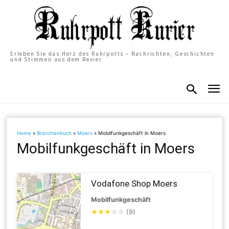
Erleben Sie das Herz des Ruhrpotts – Nachrichten, Geschichten
und Stimmen aus dem Revier
Home
»
Branchenbuch
»
Moers
»
Mobilfunkgeschäft in Moers
Mobilfunkgeschäft in Moers
Vodafone Shop Moers
Mobilfunkgeschäft
★
★
★
☆
☆
(9)