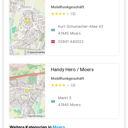
Mobilfunkgeschäft
★
★
★
★
☆
(3)
Kurt-Schumacher-Allee 43
47445 Moers
02841 440022
Handy Hero / Moers
Mobilfunkgeschäft
★
★
★
★
☆
(3)
Markt 5
47445 Moers
Weitere Kategorien in
Moers