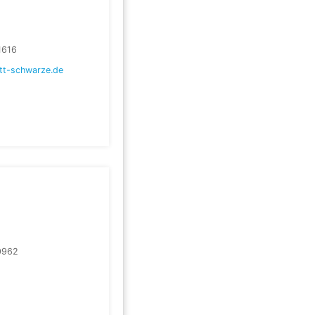
1616
tt-schwarze.de
0962