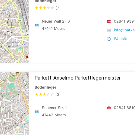
Bodenleger
★
★
★
☆
☆
(3)
Neuer Wall 2- 6
02841 939
47441 Moers
info@parke
Website
Parkett-Anselmo Parkettlegermeister
Bodenleger
★
★
★
☆
☆
(3)
Eupener Str. 1
02841 881
47443 Moers