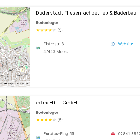
Duderstadt Fliesenfachbetrieb & Bäderbau
Bodenleger
★
★
★
★
☆
(5)
Elsterstr. 8
Website
47443 Moers
ertex ERTL GmbH
Bodenleger
★
★
★
★
☆
(5)
Eurotec-Ring 55
02841 889