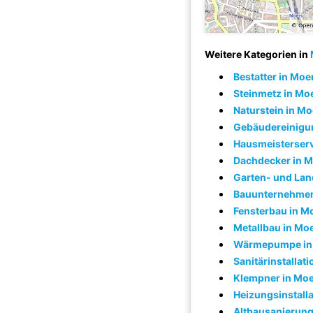
Weitere Kategorien in
Bestatter in Moe
Steinmetz in Mo
Naturstein in Mo
Gebäudereinigu
Hausmeisterserv
Dachdecker in 
Garten- und Lan
Bauunternehmen
Fensterbau in M
Metallbau in Mo
Wärmepumpe in
Sanitärinstallat
Klempner in Mo
Heizungsinstalla
Altbausanierung