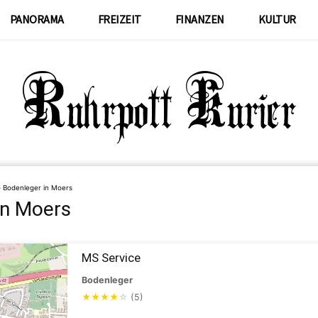
PANORAMA
FREIZEIT
FINANZEN
KULTUR
»
Bodenleger in Moers
in Moers
MS Service
Bodenleger
★
★
★
★
☆
(5)