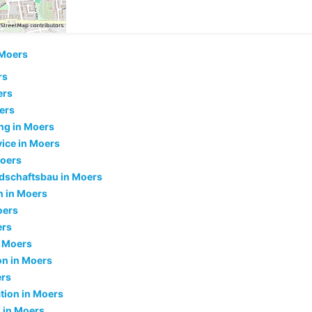
Moers
rs
ers
ers
ng in Moers
ice in Moers
Moers
dschaftsbau in Moers
 in Moers
oers
ers
 Moers
ion in Moers
ers
tion in Moers
 in Moers