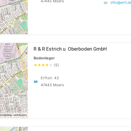
47445 Moers
info@ertl.d
R & R Estrich u. Oberboden GmbH
Bodenleger
★
★
★
★
☆
(5)
Erftstr. 43
47443 Moers