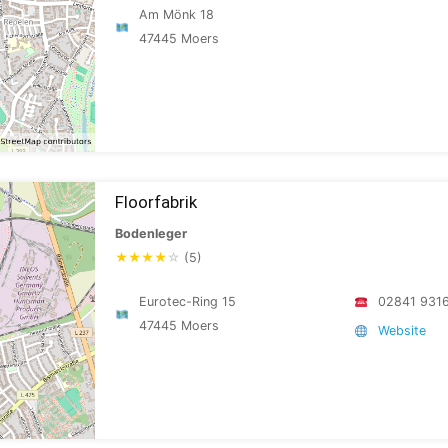
Am Mönk 18
47445 Moers
Floorfabrik
Bodenleger
★
★
★
★
☆
(5)
Eurotec-Ring 15
02841 931
47445 Moers
Website