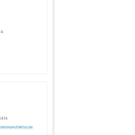
14
5414
denmanufaktur.de