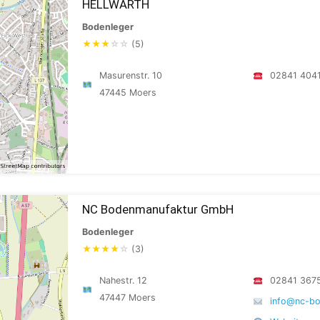
HELLWARTH
Bodenleger
★
★
★
☆
☆
(5)
Masurenstr. 10
02841 404
47445 Moers
NC Bodenmanufaktur GmbH
Bodenleger
★
★
★
★
☆
(3)
Nahestr. 12
02841 367
47447 Moers
info@nc-bo