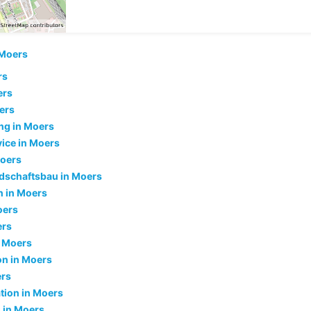
Moers
rs
ers
ers
ng in Moers
ice in Moers
Moers
dschaftsbau in Moers
 in Moers
oers
ers
 Moers
ion in Moers
ers
tion in Moers
 in Moers