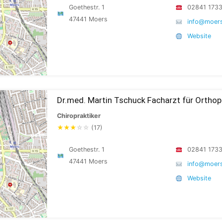
Goethestr. 1
02841 173
47441 Moers
info@moers
Website
Dr.med. Martin Tschuck Facharzt für Orthop
Chiropraktiker
★
★
★
☆
☆
(17)
Goethestr. 1
02841 173
47441 Moers
info@moers
Website