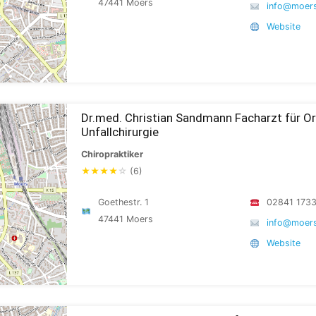
47441 Moers
info@moers
Website
Dr.med. Christian Sandmann Facharzt für O
Unfallchirurgie
Chiropraktiker
★
★
★
★
☆
(6)
Goethestr. 1
02841 173
47441 Moers
info@moers
Website