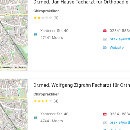
Dr.med. Jan Hause Facharzt für Orthopädie 
Chiropraktiker
★
★
☆
☆
☆
(9)
Xantener Str. 40
02841 883
47441 Moers
praxis@ort
Website
Dr.med. Wolfgang Zigrahn Facharzt für Ort
Chiropraktiker
★
★
★
★
☆
(4)
Xantener Str. 40
02841 883
47441 Moers
praxis@ort