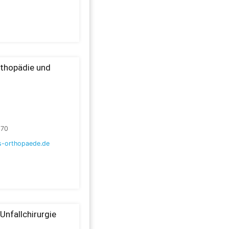
rthopädie und
370
-orthopaede.de
Unfallchirurgie