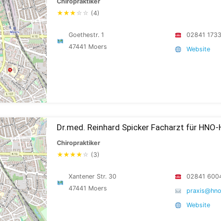
Chiropraktiker
★
★
★
☆
☆
(4)
Goethestr. 1
02841 173
47441 Moers
Website
Dr.med. Reinhard Spicker Facharzt für HNO-
Chiropraktiker
★
★
★
★
☆
(3)
Xantener Str. 30
02841 600
47441 Moers
praxis@hno
Website