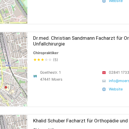
Website
Dr.med. Christian Sandmann Facharzt für O
Unfallchirurgie
Chiropraktiker
★
★
★
☆
☆
(5)
Goethestr. 1
02841 173
47441 Moers
info@moers
Website
Khalid Schuber Facharzt für Orthopädie und 