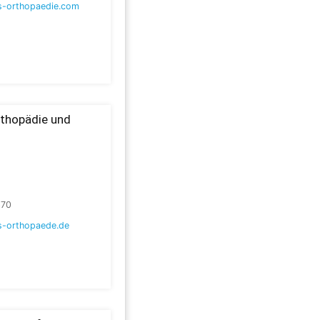
-orthopaedie.com
rthopädie und
370
-orthopaede.de