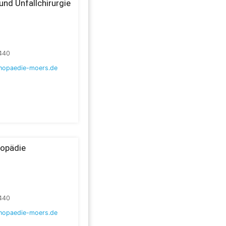
und Unfallchirurgie
440
hopaedie-moers.de
hopädie
440
hopaedie-moers.de