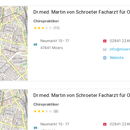
Dr.med. Martin von Schroeter Facharzt für 
Chiropraktiker
★
★
★
☆
☆
(11)
Neumarkt 15- 17
02841 224
47441 Moers
info@moers
Website
Dr.med. Martin von Schroeter Facharzt für 
Chiropraktiker
★
★
★
☆
☆
(8)
Neumarkt 15- 17
02841 224