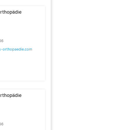
Orthopädie
66
-orthopaedie.com
Orthopädie
66